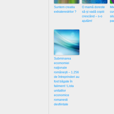
Suntem creatia
O mamă doreste
Mi
extraterestrilor ?
să-și vadă copiii
cu
crescând – s-o
sil
ajutăm!
pa
Subminarea
ecomomiei
naţionale
românești – 1.256
de întreprinderi au
fost băgate în
faliment ! Lista
unitatilor
economice
romanesti
desfiintate