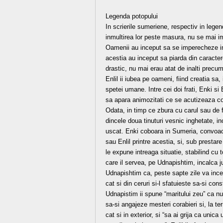
Legenda potopului
In scrierile sumeriene, respectiv in lege
inmultirea lor peste masura, nu se mai i
Oamenii au inceput sa se imperecheze in
acestia au inceput sa piarda din caractere
drastic, nu mai erau atat de inalti precum 
Enlil ii iubea pe oameni, fiind creatia sa,
spetei umane. Intre cei doi frati, Enki si 
sa apara animozitati ce se acutizeaza co
Odata, in timp ce zbura cu carul sau de f
dincele doua tinuturi vesnic inghetate, i
uscat. Enki coboara in Sumeria, convoaca 
sau Enlil printre acestia, si, sub prest
le expune intreaga situatie, stabilind cu t
care il servea, pe Udnapishtim, incalca j
Udnapishtim ca, peste sapte zile va ince
cat si din ceruri si-l sfatuieste sa-si con
Udnapistim ii spune “maritului zeu” ca nu 
sa-si angajeze mesteri corabieri si, la te
cat si in exterior, si “sa ai grija ca unic