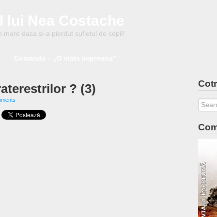
l lui Nea Costache
mare daca si-a pierdut sufletul de copil!
Comanda – „O viata impreuna”
Cotr
terestrilor ? (3)
mments
Com