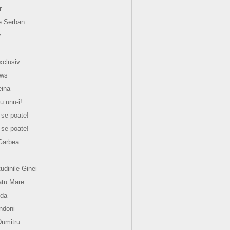
r
e Serban
y
xclusiv
ews
eina
u unu-i!
 se poate!
 se poate!
Garbea
tudinile Ginei
atu Mare
nda
ndoni
Dumitru