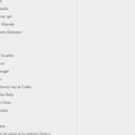
a
azilu
ac girl
i Manole
ria Deleanu
 Scarlet
ul
angel
u
lenes rau al Cellei
 lui Refu
n Onin
eala
hera
l de nisip al lui Adrian Stoica