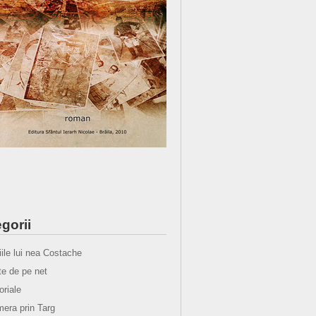
gorii
iile lui nea Costache
e de pe net
oriale
era prin Targ