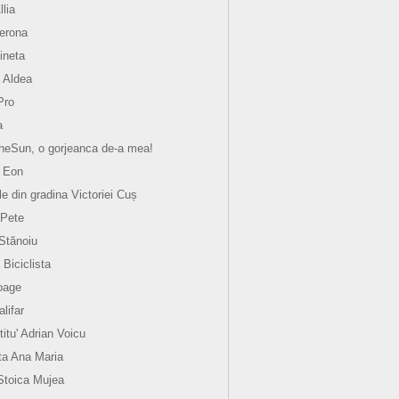
llia
verona
ineta
 Aldea
Pro
a
eSun, o gorjeanca de-a mea!
 Eon
le din gradina Victoriei Cuș
 Pete
 Stănoiu
 Biciclista
oage
lifar
titu' Adrian Voicu
a Ana Maria
Stoica Mujea