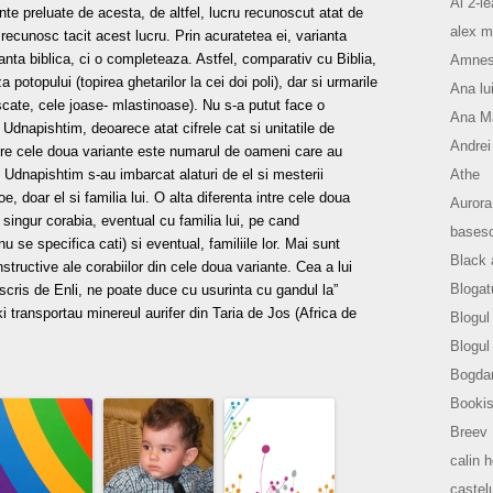
Al 2-le
nte preluate de acesta, de altfel, lucru recunoscut atat de
alex m
e recunosc tacit acest lucru. Prin acuratetea ei, varianta
nta biblica, ci o completeaza. Astfel, comparativ cu Biblia,
Amnesi
potopului (topirea ghetarilor la cei doi poli), dar si urmarile
Ana lu
scate, cele joase- mlastinoase). Nu s-a putut face o
Ana Ma
 Udnapishtim, deoarece atat cifrele cat si unitatile de
Andrei
re cele doua variante este numarul de oameni care au
Athe
i Udnapishtim s-au imbarcat alaturi de el si mesterii
Noe, doar el si familia lui. O alta diferenta intre cele doua
Aurora
 singur corabia, eventual cu familia lui, pe cand
basesc
u se specifica cati) si eventual, familiile lor. Mai sunt
Black 
nstructive ale corabiilor din cele doua variante. Cea a lui
Blogat
scris de Enli, ne poate duce cu usurinta cu gandul la”
i transportau minereul aurifer din Taria de Jos (Africa de
Blogul 
Blogul
Bogda
Bookis
Breev
calin 
castelu