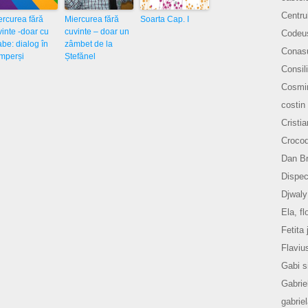
Centru
ercurea fără
Miercurea fără
Soarta Cap. I
vinte -doar cu
cuvinte – doar un
Codeu
abe: dialog în
zâmbet de la
Conasu
mperși
Ștefănel
Consili
Cosmi
costin
Cristi
Crocod
Dan B
Dispec
Djwaly
Ela, fl
Fetita 
Flaviu
Gabi s
Gabrie
gabrie