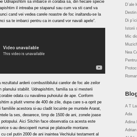
e pe Udnapishtim sa imbarce in corabia sa, din fiecare specie
D`ale 
apishtim il intreaba pe stapanul sau cum va sti cand va
Destin 
atunci cand vei vedea carele noastre de foc inaltandu-se la
Di p`ic
ci sa te imbarci pentru ca in curand vor navali apele”.
Istorii
Mic di
Muzich
Nea Co
Pentr
Protoco
Romanu
rezultatul arderii combustibilului carelor de foc ale zeilor
lanului stabilit. Udnapishtim, familia sa si mesterii
Blog
pe corabie odata cu navalirea puhoiului de ape. Conform
htim a plutit vreme de 400 de zile, dupa care s-a oprit pe
A T La
 familiile acestora si-au cladit locuinte pe muntele Ararat,
Ada
uintele la ses, deoarece, timp de 1500 de ani, zonele joase
potopului. Aici Sitchin face observatia ca acesta este
Adina 
torice s-au descoperit numai pe platourile montane.
Adrian
 cu cel putin 2000 de ani inaintea Vechiului testament al