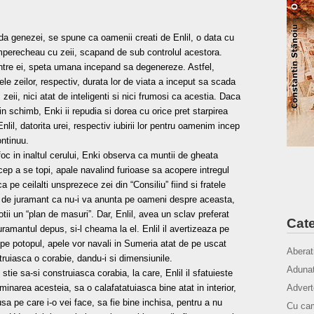
nda genezei, se spune ca oamenii creati de Enlil, o data cu
mperecheau cu zeii, scapand de sub controlul acestora.
tre ei, speta umana incepand sa degenereze. Astfel,
le zeilor, respectiv, durata lor de viata a inceput sa scada
zeii, nici atat de inteligenti si nici frumosi ca acestia. Daca
 in schimb, Enki ii repudia si dorea cu orice pret starpirea
Enlil, datorita urei, respectiv iubirii lor pentru oamenim incep
ntinuu.
oc in inaltul cerului, Enki observa ca muntii de gheata
ncep a se topi, apale navalind furioase sa acopere intregul
pe ceilalti unsprezece zei din “Consiliu” fiind si fratele
are de juramant ca nu-i va anunta pe oameni despre aceasta,
otii un “plan de masuri”. Dar, Enlil, avea un sclav preferat
Cate
uramantul depus, si-l cheama la el. Enlil il avertizeaza pe
pe potopul, apele vor navali in Sumeria atat de pe uscat
Aberat
struiasca o corabie, dandu-i si dimensiunile.
Adunat
stie sa-si construiasca corabia, la care, Enlil il sfatuieste
rminarea acesteia, sa o calafatatuiasca bine atat in interior,
Advert
a usa pe care i-o vei face, sa fie bine inchisa, pentru a nu
Cu cam