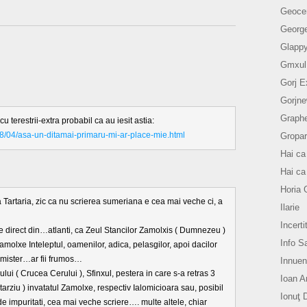
Geoce
Georg
Glapp
Gmxul
Gorj E
Gorjn
Graph
u terestrii-extra probabil ca au iesit astia:
08/04/asa-un-ditamai-primaru-mi-ar-place-mie.html
Gropar
Hai ca
Hai ca
Horia 
la Tartaria, zic ca nu scrierea sumeriana e cea mai veche ci, a
Ilarie
Incerti
de direct din…atlanti, ca Zeul Stancilor Zamolxis ( Dumnezeu )
Info S
Zamolxe Inteleptul, oamenilor, adica, pelasgilor, apoi dacilor
e mister…ar fii frumos…
Innue
lui ( Crucea Cerului ), Sfinxul, pestera in care s-a retras 3
Ioan A
 tarziu ) invatatul Zamolxe, respectiv Ialomicioara sau, posibil
Ionuţ 
e impuritati, cea mai veche scriere…. multe altele, chiar