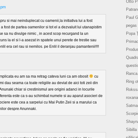
Otto P
 pm
Patran
Paul 
pru si mai neinduplecat cu oamenii,la initiativa lui a fost
pegas 
a fost de partea oamenilor si tot el a dezvaluit lui utanapistim
Popa 
se sa nu divulge nimic , in acest scop recurgand la un
uns la el si l-a asezat in spatele unui perete de trestie sau
Prima
enlil era cel rau si nemilos. pe Enlil il deranjau pamantenii!!!!
Produs
Quadr
questi
Ranca
 complicata eu am sa ma retrag cateva luni ca am obosit
cu
Ring o
mi dau seama ca toate religiile au deviat de aici toti zeii din
Rokss
Anunaki chiar si crestinismul are origini adanci in locurile
iferenta este ca s-au schimbat numele si au aparut asocieri de
roxana
iere este cea a sarpelui cu Mai Putin Zeii si a marului ca
Satma
nilor despre Anunnaki.
Scorpi
Shayn
Sibilla
sifilic