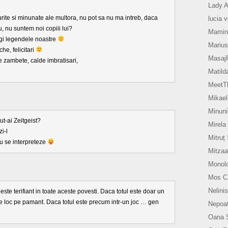
Lady A
elurite si minunate ale multora, nu pot sa nu ma intreb, daca
lucia 
 nu suntem noi copiii lui?
Mamin
gi legendele noastre
Marius
he, felicitari
Masaj
 zambete, calde imbratisari,
Matild
MeetTh
Mikael
Minuni
t-ai Zeitgeist?
Mirela
i-l
Mitruț
u se interpreteze
Mitzaa
Monol
Mos Ca
Nelinis
ste terifiant in toate aceste povesti. Daca totul este doar un
are loc pe pamant. Daca totul este precum intr-un joc … gen
Nepoat
Oana 