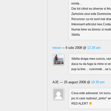
exista…
Dar tot citind eu diverse si f
Zamolxis zeul este Dumnezeu,
Recunosc ca-mi sunt mai dra
Interesant articolul nea Costac
Numai bine va doresc si multe
Sibilla
trexel
— 6 iulie 2008 @
12:28 am
Sibilla draga mea cuscra, vazu
daca nu da fuga la mine si vez
pup la tine… cuscreste…sa n
AJE — 25 august 2008 @
10:30 pm
Ceva este adevarat. Un lucru e
joc in care razboiul „zeilor” 
RED ALERT