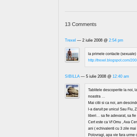
13 Comments
Trexel
— 2 iulie 2008 @
2:54 pm
la primele contacte (sexuale) c
http://trexel.blogspot.com/20
SIBILLA
— 5 iulie 2008 @
12:40 am
Tablitele descoperite la noi, 
noastra …
Mai citii si ca noi, am descin
l-a daruit pe unicul Sau Fiu, 
liberi… sa fie adevarat, sa fi
Cert este ca Vf Omu , Axa Ceru
ani ( echivalenti cu 3 zile mai
Polovragi, apa vie fara urme d