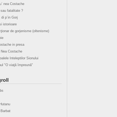
lu` nea Costache
sau fatalitate ?
i di p`in Gorj
 si istorioare
cţionar de gorjenisme (oltenisme)
ie
stache in presa
u Nea Costache
alele Inteleptilor Sionului
l "O viaţă împreună"
roll
bs
Hutanu
 Barbat