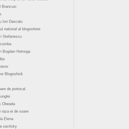
l Brancusi
s
 Ion Dascalu
ul national al blogosferei
n Stefanescu
 comba
an Bogdan Hotnoga
ița
rasov
er Blogosferă
oare de portocal
junglei
s Obeada
i raza ei de soare
la Elena
la savitsky