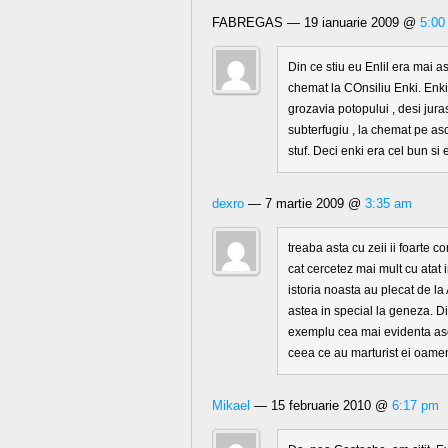
FABREGAS — 19 ianuarie 2009 @
5:00
Din ce stiu eu Enlil era mai as
chemat la COnsiliu Enki. Enki 
grozavia potopului , desi jura
subterfugiu , la chemat pe asc
stuf. Deci enki era cel bun si 
dexro
— 7 martie 2009 @
3:35 am
treaba asta cu zeii ii foarte
cat cercetez mai mult cu atat i
istoria noasta au plecat de la 
astea in special la geneza. D
exemplu cea mai evidenta asoc
ceea ce au marturist ei oame
Mikael
— 15 februarie 2010 @
6:17 pm