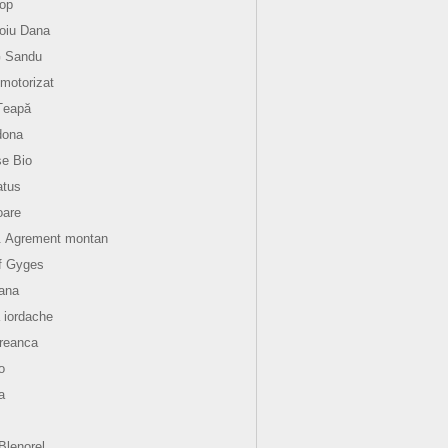
op
oiu Dana
G Sandu
motorizat
Țeapă
dona
e Bio
atus
oare
. Agrement montan
f Gyges
ana
 iordache
reanca
o
a
aBlenorel