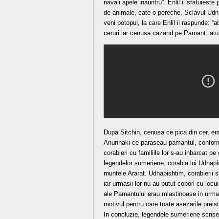
navali apele inauntru”. Enlil il sfatuiest
de animale, cate o pereche. Sclavul Udn
veni potopul, la care Enlil ii raspunde: “
ceruri iar cenusa cazand pe Pamant, atun
Dupa Sitchin, cenusa ce pica din cer, era 
Anunnaki ce paraseau pamantul, conform p
corabieri cu familiile lor s-au inbarcat 
legendelor sumeriene, corabia lui Udnapis
muntele Ararat. Udnapishtim, corabierii si
iar urmasii lor nu au putut cobori cu loc
ale Pamantului erau mlastinoase in urma 
motivul pentru care toate asezarile preis
In concluzie, legendele sumeriene scrise