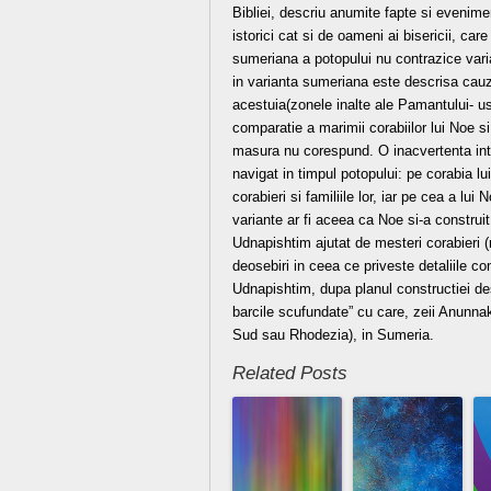
Bibliei, descriu anumite fapte si evenime
istorici cat si de oameni ai bisericii, car
sumeriana a potopului nu contrazice varia
in varianta sumeriana este descrisa cauza 
acestuia(zonele inalte ale Pamantului- u
comparatie a marimii corabiilor lui Noe si
masura nu corespund. O inacvertenta int
navigat in timpul potopului: pe corabia lu
corabieri si familiile lor, iar pe cea a lui 
variante ar fi aceea ca Noe si-a construit
Udnapishtim ajutat de mesteri corabieri (n
deosebiri in ceea ce priveste detaliile co
Udnapishtim, dupa planul constructiei de
barcile scufundate” cu care, zeii Anunnak
Sud sau Rhodezia), in Sumeria.
Related Posts