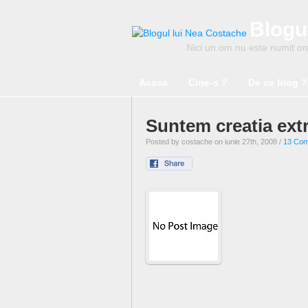
Blogu
Nici un om nu este numit om 
Acasa
Cine-s ?
De ce blog ?
Suntem creatia extra
Posted by costache on iunie 27th, 2008 /
13 Co