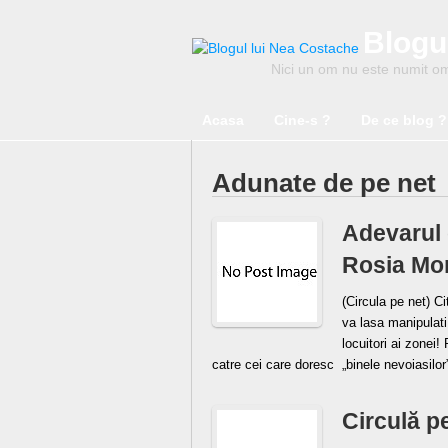
Blogu
Nici un om nu este numit om 
Acasa
Cine-s ?
De ce blog ?
Adunate de pe net
Adevarul 
Rosia Mo
(Circula pe net) Cit
va lasa manipulati
locuitori ai zonei!
catre cei care doresc „binele nevoiasilor
Circulă p