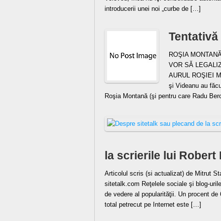
introducerii unei noi „curbe de […]
Tentativă
ROŞIA MONTANĂ
VOR SĂ LEGALI
AURUL ROŞIEI MO
şi Videanu au făcu
Roşia Montană (şi pentru care Radu Berc
la scrierile lui Rober
Articolul scris (si actualizat) de Mitrut
sitetalk.com Reţelele sociale şi blog-uril
de vedere al popularităţii. Un procent d
total petrecut pe Internet este […]