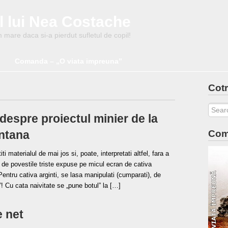
l lui Nea Costache
mare daca si-a pierdut sufletul de copil!
Comanda – „O viata impreuna”
Cotr
despre proiectul minier de la
ntana
Com
iti materialul de mai jos si, poate, interpretati altfel, fara a
 de povestile triste expuse pe micul ecran de cativa
 Pentru cativa arginti, se lasa manipulati (cumparati), de
”! Cu cata naivitate se „pune botul” la […]
e net