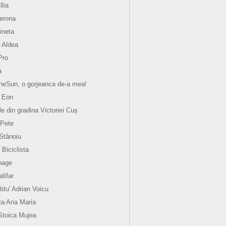
llia
verona
ineta
 Aldea
Pro
a
eSun, o gorjeanca de-a mea!
 Eon
le din gradina Victoriei Cuș
 Pete
 Stănoiu
 Biciclista
oage
lifar
titu' Adrian Voicu
a Ana Maria
Stoica Mujea