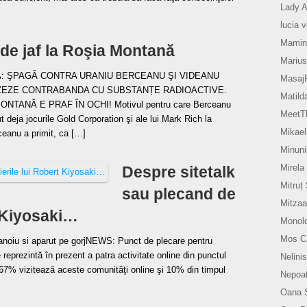
Lady A
lucia 
Mamin
 de jaf la Roşia Montană
Marius
: ŞPAGĂ CONTRA URANIU BERCEANU ŞI VIDEANU
Masaj
ZEZE CONTRABANDA CU SUBSTANȚE RADIOACTIVE.
Matild
NTANĂ E PRAF ÎN OCHI! Motivul pentru care Berceanu
MeetTh
t deja jocurile Gold Corporation şi ale lui Mark Rich la
Mikael
eanu a primit, ca […]
Minuni
Mirela
Despre sitetalk
Mitruț
sau plecand de
Mitzaa
t Kiyosaki…
Monol
Mos Ca
 Stanoiu si aparut pe gorjNEWS: Punct de plecare pentru
e reprezintă în prezent a patra activitate online din punctul
Nelinis
e 67% vizitează aceste comunităţi online şi 10% din timpul
Nepoat
Oana 