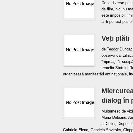
De la diverse pers
de film, nici nu m
este imposibil, im
ar fi perfect posib
Veți plăti
de Teodor Dungaciu
observa că, zilnic,
împroaşcă, scuipă 
temelia Statului R
organizează manifestări antinaţionale, in
Miercurea
dialog în
Multumesc de vizit
Maria Deleanu, Ana
al Cellei, Dispece
Gabriela Elena, Gabriela Savitsky, Glap