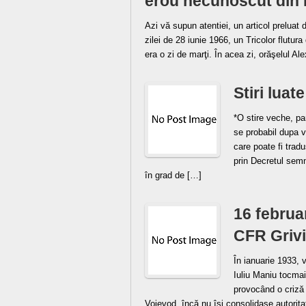
erou necunoscut din
Azi vă supun atentiei, un articol preluat
zilei de 28 iunie 1966, un Tricolor flutur
era o zi de marţi. În acea zi, orăşelul Al
Stiri luat
*O stire veche, p
se probabil dupa v
care poate fi trad
prin Decretul semna
în grad de […]
16 februa
CFR Grivi
În ianuarie 1933, 
Iuliu Maniu tocmai
provocând o criză 
Voievod, încă nu îşi consolidase autorita