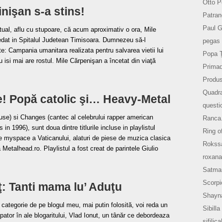
Otto P
inişan s-a stins!
Patran
Paul 
tual, aflu cu stupoare, că acum aproximativ o ora, Mile
edat in Spitalul Judetean Timisoara. Dumnezeu să-l
pegas 
: Campania umanitara realizata pentru salvarea vietii lui
Popa 
 isi mai are rostul. Mile Cărpenişan a încetat din viaţă
Prima
Produs
Quadr
e! Popă catolic şi… Heavy-Metal
questi
use) si Changes (cantec al celebrului rapper american
Ranca
in 1996), sunt doua dintre titlurile incluse in playlistul
Ring o
e myspace a Vaticanului, alaturi de piese de muzica clasica
Rokss
 Metalhead.ro. Playlistul a fost creat de parintele Giulio
roxana
Satma
Scorpi
ţ: Tanti mama lu’ Aduţu
Shayn
 categorie de pe blogul meu, mai putin folosită, voi reda un
Sibilla
epator în ale blogaritului, Vlad Ionut, un tânăr ce debordeaza
sifilic