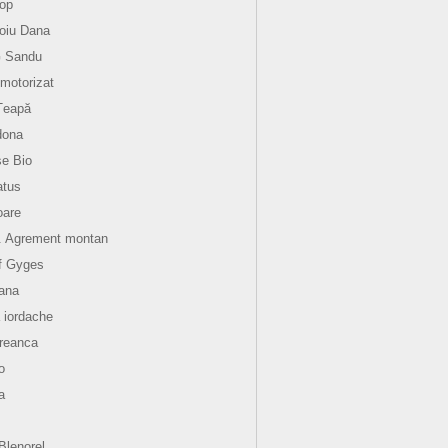
op
oiu Dana
G Sandu
motorizat
Țeapă
dona
e Bio
atus
oare
. Agrement montan
f Gyges
ana
 iordache
reanca
o
a
aBlenorel