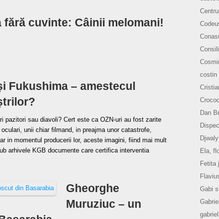
Centru
 fără cuvinte: Câinii melomani!
Codeu
Conasu
Consili
Cosmi
costin
și Fukushima – amestecul
Cristi
trilor?
Crocod
Dan B
eri pazitori sau diavoli? Cert este ca OZN-uri au fost zarite
Dispec
oculari, unii chiar filmand, in preajma unor catastrofe,
Djwaly
iar in momentul producerii lor, aceste imagini, fiind mai mult
ub arhivele KGB documente care certifica interventia
Ela, fl
Fetita 
Flaviu
Gheorghe
Gabi s
Muruziuc – un
Gabrie
gabrie