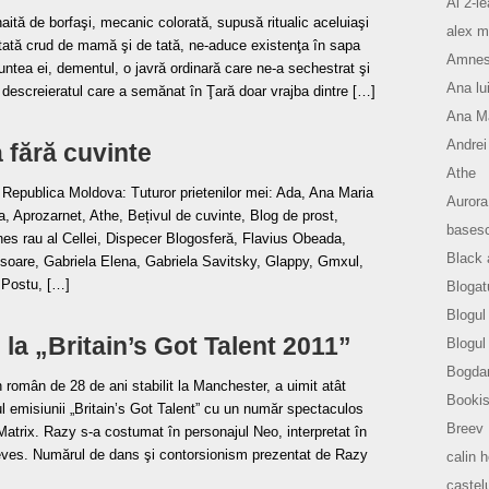
Al 2-le
aită de borfaşi, mecanic colorată, supusă ritualic aceluiaşi
alex m
ată crud de mamă şi de tată, ne-aduce existenţa în sapa
Amnesi
untea ei, dementul, o javră ordinară care ne-a sechestrat şi
Ana lu
, descreieratul care a semănat în Ţară doar vrajba dintre […]
Ana Ma
Andrei
 fără cuvinte
Athe
 Republica Moldova: Tuturor prietenilor mei: Ada, Ana Maria
Aurora
 Aprozarnet, Athe, Bețivul de cuvinte, Blog de prost,
basesc
nes rau al Cellei, Dispecer Blogosferă, Flavius Obeada,
Black 
 soare, Gabriela Elena, Gabriela Savitsky, Glappy, Gmxul,
 Postu, […]
Blogat
Blogul 
la „Britain’s Got Talent 2011”
Blogul
Bogda
omân de 28 de ani stabilit la Manchester, a uimit atât
Bookis
iul emisiunii „Britain’s Got Talent” cu un număr spectaculos
Breev
l Matrix. Razy s-a costumat în personajul Neo, interpretat în
ves. Numărul de dans şi contorsionism prezentat de Razy
calin 
castelu