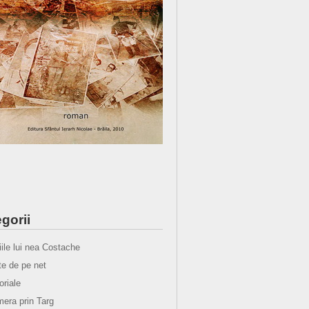
gorii
iile lui nea Costache
e de pe net
oriale
era prin Targ