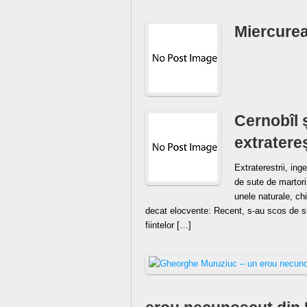
Miercurea
Cernobîl 
extratereș
Extraterestrii, ing
de sute de martori 
unele naturale, ch
decat elocvente: Recent, s-au scos de s
fiintelor […]