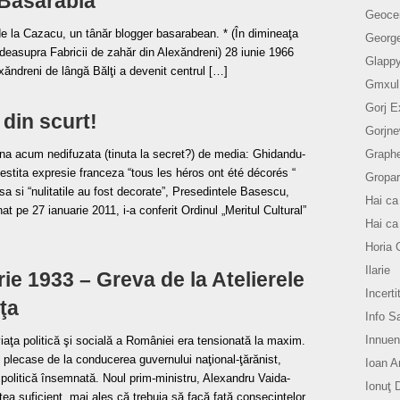
 Basarabia
Geoce
 de la Cazacu, un tânăr blogger basarabean. * (În dimineaţa
Georg
a deasupra Fabricii de zahăr din Alexăndreni) 28 iunie 1966
Glapp
exăndreni de lângă Bălţi a devenit centrul […]
Gmxul
Gorj E
e din scurt!
Gorjn
ana acum nedifuzata (tinuta la secret?) de media: Ghidandu-
Graph
estita expresie franceza “tous les héros ont été décorés “
Gropar
usa si “nulitatile au fost decorate”, Presedintele Basescu,
Hai ca
t pe 27 ianuarie 2011, i-a conferit Ordinul „Meritul Cultural”
Hai ca
Horia 
Ilarie
rie 1933 – Greva de la Atelierele
Incerti
ţa
Info S
Innue
viaţa politică şi socială a României era tensionată la maxim.
 plecase de la conducerea guvernului naţional-ţărănist,
Ioan A
politică însemnată. Noul prim-ministru, Alexandru Vaida-
Ionuţ 
tea suficient, mai ales că trebuia să facă faţă consecinţelor