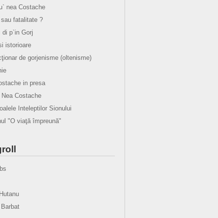
lu` nea Costache
sau fatalitate ?
i di p`in Gorj
 si istorioare
cţionar de gorjenisme (oltenisme)
ie
stache in presa
u Nea Costache
alele Inteleptilor Sionului
l "O viaţă împreună"
roll
bs
Hutanu
 Barbat