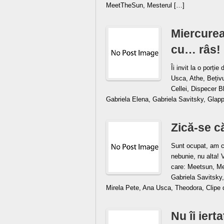
MeetTheSun, Mesterul […]
Miercurea 
cu… râs!
Îi invit la o porți
Usca, Athe, Bețivu
Cellei, Dispecer B
Gabriela Elena, Gabriela Savitsky, Glap
Zică-se că
Sunt ocupat, am ca
nebunie, nu alta! V
care: Meetsun, Me
Gabriela Savitsky
Mirela Pete, Ana Usca, Theodora, Clipe 
Nu îi ierta