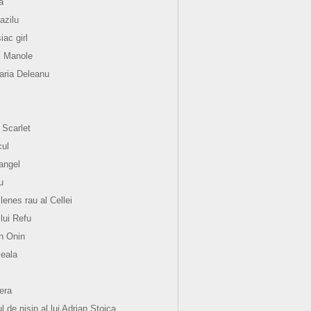
a
azilu
ac girl
i Manole
ria Deleanu
 Scarlet
ul
angel
u
lenes rau al Cellei
 lui Refu
n Onin
eala
hera
l de nisip al lui Adrian Stoica