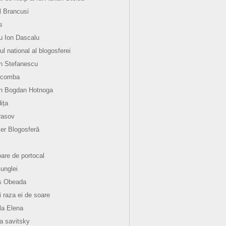
l Brancusi
s
 Ion Dascalu
ul national al blogosferei
n Stefanescu
 comba
an Bogdan Hotnoga
ița
rasov
er Blogosferă
oare de portocal
junglei
s Obeada
i raza ei de soare
la Elena
la savitsky