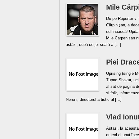
Mile Cărp
De pe Reporter vir
Cărpinişan, a dec
odihnească! Update
Mile Carpenisan nu
astăzi, după ce joi seară a […]
Piei Drac
Uprising (single M
Tupac Shakur, ucis 
afisat de pagina d
si folk, informeaza
Neroni, directorul artistic al […]
Vlad Ionu
Astazi, la aceasta
articol al unui înc