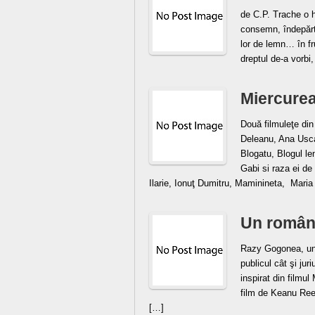
de C.P. Trache o h
consemn, îndepărt
lor de lemn… în fr
dreptul de-a vorbi
Miercurea
Două filmuleţe din
Deleanu, Ana Usca,
Blogatu, Blogul le
Gabi si raza ei de
Ilarie, Ionuţ Dumitru, Maminineta, Maria
Un român 
Razy Gogonea, un r
publicul cât şi jur
inspirat din filmu
film de Keanu Ree
[…]