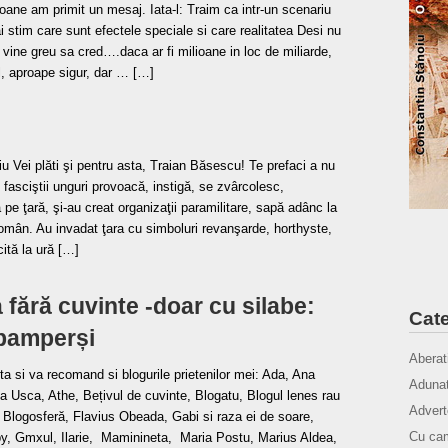
oane am primit un mesaj. Iata-l: Traim ca intr-un scenariu
ai stim care sunt efectele speciale si care realitatea Desi nu
i vine greu sa cred….daca ar fi milioane in loc de miliarde,
il, aproape sigur, dar … […]
 Vei plăti şi pentru asta, Traian Băsescu! Te prefaci a nu
 fasciştii unguri provoacă, instigă, se zvârcolesc,
pe ţară, şi-au creat organizaţii paramilitare, sapă adânc la
omân. Au invadat ţara cu simboluri revanşarde, horthyste,
cită la ură […]
 fără cuvinte -doar cu silabe:
Cate
 pamperși
Aberat
a si va recomand si blogurile prietenilor mei: Ada, Ana
Adunat
 Usca, Athe, Bețivul de cuvinte, Blogatu, Blogul lenes rau
Advert
r Blogosferă, Flavius Obeada, Gabi si raza ei de soare,
Cu cam
py, Gmxul, Ilarie, Maminineta, Maria Postu, Marius Aldea,