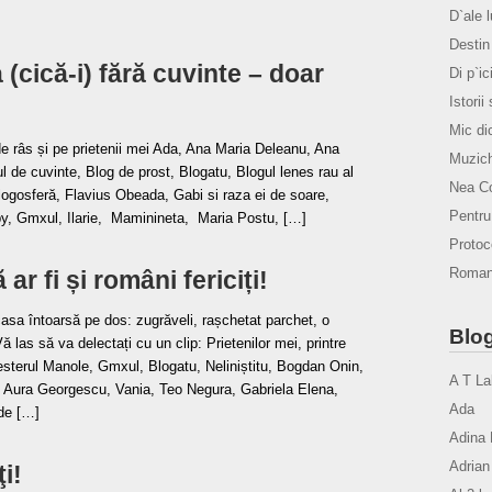
D`ale 
Destin 
(cică-i) fără cuvinte – doar
Di p`ic
Istorii
Mic di
e de râs și pe prietenii mei Ada, Ana Maria Deleanu, Ana
Muzich
l de cuvinte, Blog de prost, Blogatu, Blogul lenes rau al
Nea Co
logosferă, Flavius Obeada, Gabi si raza ei de soare,
Pentr
py, Gmxul, Ilarie, Maminineta, Maria Postu, […]
Protoco
Romanu
 ar fi și români fericiți!
sa întoarsă pe dos: zugrăveli, rașchetat parchet, o
Blog
ă las să va delectați cu un clip: Prietenilor mei, printre
sterul Manole, Gmxul, Blogatu, Neliniștitu, Bogdan Onin,
A T La
, Aura Georgescu, Vania, Teo Negura, Gabriela Elena,
Ada
de […]
Adina 
Adrian
ţi!