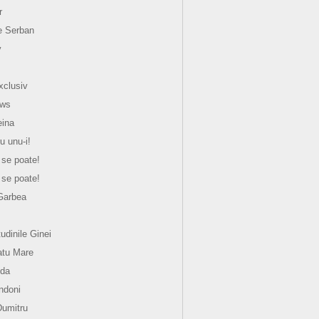
r
e Serban
y
xclusiv
ews
eina
u unu-i!
 se poate!
 se poate!
Garbea
tudinile Ginei
atu Mare
nda
ndoni
Dumitru