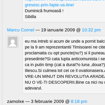
gresesc-prin-fapte-va-tine/
Duminică frumoasă !
Sibilla
Marcu Cornel
— 19 ianuarie 2009 @
10:32 pm
eu ma intreb si acum de unde a pornit balci
pe la 9 am reprezentantii Timisoarei ne cit
proclamatia cu opt puncte(nu?) si il puneau
presedinte?Si cata lupta anticomunista i 
ca in putin timp (cat a durat?o luna ,doua
Iliescu.Si culmea tot cei ce il ovationase
VRE-UN MINUT DIN REVOLUTIA ARAD
NU O VE-TI DESCOPERII.Bine ca nici nu 
adevarul.
zamolxe — 3 februarie 2009 @
8:18 pm