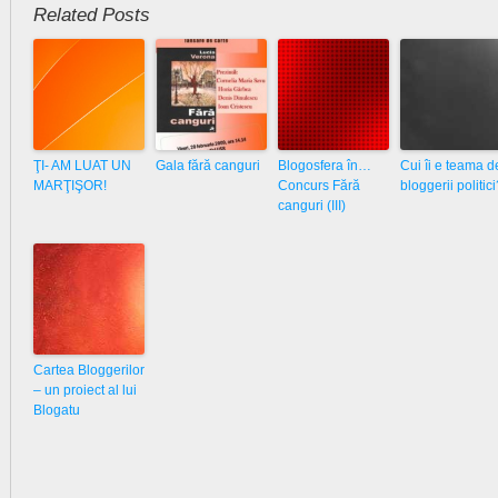
Related Posts
ŢI- AM LUAT UN
Gala fără canguri
Blogosfera în…
Cui îi e teama d
MARŢIŞOR!
Concurs Fără
bloggerii politic
canguri (III)
Cartea Bloggerilor
– un proiect al lui
Blogatu