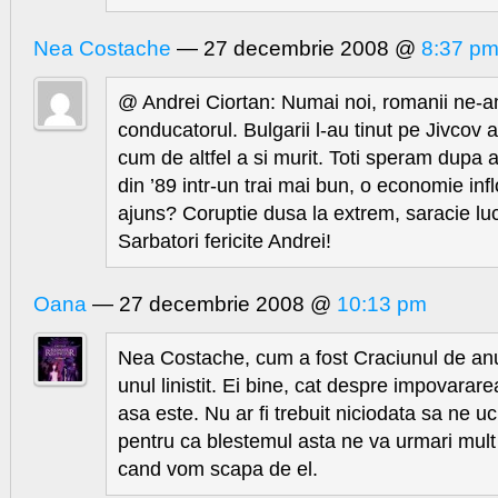
Nea Costache
— 27 decembrie 2008 @
8:37 p
@ Andrei Ciortan: Numai noi, romanii ne-
conducatorul. Bulgarii l-au tinut pe Jivcov a
cum de altfel a si murit. Toti speram dupa
din ’89 intr-un trai mai bun, o economie infl
ajuns? Coruptie dusa la extrem, saracie l
Sarbatori fericite Andrei!
Oana
— 27 decembrie 2008 @
10:13 pm
Nea Costache, cum a fost Craciunul de an
unul linistit. Ei bine, cat despre impovarar
asa este. Nu ar fi trebuit niciodata sa ne 
pentru ca blestemul asta ne va urmari mult 
cand vom scapa de el.