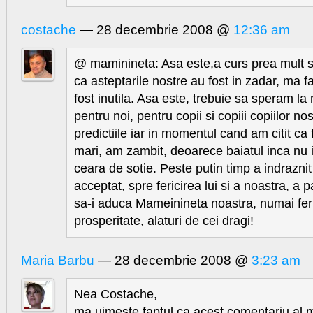
costache
— 28 decembrie 2008 @
12:36 am
@ maminineta: Asa este,a curs prea mult 
ca asteptarile nostre au fost in zadar, ma f
fost inutila. Asa este, trebuie sa speram la
pentru noi, pentru copii si copiii copiilor nos
predictiile iar in momentul cand am citit ca 
mari, am zambit, deoarece baiatul inca nu 
ceara de sotie. Peste putin timp a indraznit
acceptat, spre fericirea lui si a noastra, a pa
sa-i aduca Mameinineta noastra, numai feric
prosperitate, alaturi de cei dragi!
Maria Barbu
— 28 decembrie 2008 @
3:23 am
Nea Costache,
ma uimeste faptul ca acest comentariu al m