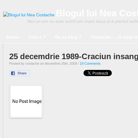
Blogul lui Nea Co
Nici un om nu este numit om mare daca si-a pierdut suflet
Acasa
Cine-s ?
De ce blog ?
Comanda – „O viata i
25 decemdrie 1989-Craciun insang
Posted by costache on decembrie 25th, 2008 /
19 Comments