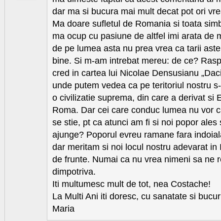
dar ma si bucura mai mult decat pot ori vr
Ma doare sufletul de Romania si toata simb
ma ocup cu pasiune de altfel imi arata de m
de pe lumea asta nu prea vrea ca tarii ast
bine. Si m-am intrebat mereu: de ce? Rasp
cred in cartea lui Nicolae Densusianu „Daci
unde putem vedea ca pe teritoriul nostru s
o civilizatie suprema, din care a derivat si E
Roma. Dar cei care conduc lumea nu vor c
se stie, pt ca atunci am fi si noi popor ale
ajunge? Poporul evreu ramane fara indoial
dar meritam si noi locul nostru adevarat in I
de frunte. Numai ca nu vrea nimeni sa ne 
dimpotriva.
Iti multumesc mult de tot, nea Costache!
La Multi Ani iti doresc, cu sanatate si bucur
Maria