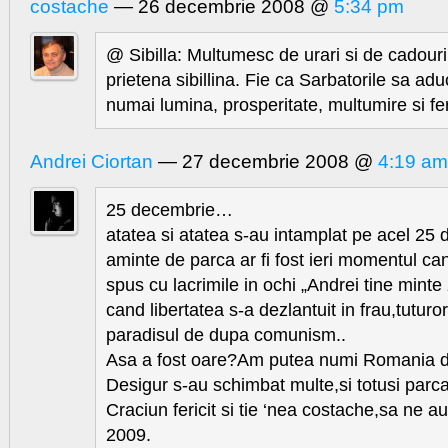
costache
— 26 decembrie 2008 @
5:34 pm
@ Sibilla: Multumesc de urari si de cadour
prietena sibillina. Fie ca Sarbatorile sa adu
numai lumina, prosperitate, multumire si fer
Andrei Ciortan
— 27 decembrie 2008 @
4:19 am
25 decembrie…
atatea si atatea s-au intamplat pe acel 25
aminte de parca ar fi fost ieri momentul ca
spus cu lacrimile in ochi „Andrei tine minte 
cand libertatea s-a dezlantuit in frau,tutur
paradisul de dupa comunism..
Asa a fost oare?Am putea numi Romania de
Desigur s-au schimbat multe,si totusi par
Craciun fericit si tie ‘nea costache,sa ne a
2009.