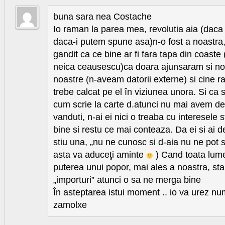
buna sara nea Costache
Io raman la parea mea, revolutia aia (daca
daca-i putem spune asa)n-o fost a noastra,al
gandit ca ce bine ar fi fara tapa din coaste
neica ceausescu)ca doara ajunsaram si noi
noastre (n-aveam datorii externe) si cine 
trebe calcat pe el în viziunea unora. Si ca s
cum scrie la carte d.atunci nu mai avem de
vanduti, n-ai ei nici o treaba cu interesele 
bine si restu ce mai conteaza. Da ei si ai
stiu una, „nu ne cunosc si d-aia nu ne pot 
asta va aduceţi aminte
) Cand toata lume
puterea unui popor, mai ales a noastra, sta 
„importuri” atunci o sa ne merga bine
În asteptarea istui moment .. io va urez nu
zamolxe