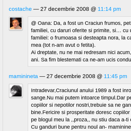
costache
— 27 decembrie 2008 @
11:14 pm
@ Oana: Da, a fost un Craciun frumos, pet
familiei, cu daruri oferite si primite, si… 
familiei: o frumoasa si desteapta nora, la ca
mea (tot n-am avut o fetita).
Ai dreptate, nu ne mai redresam nici acum
ani. Sa fim blestemati ca ne-am ucis condu
maminineta
— 27 decembrie 2008 @
11:45 pm
Intradevar,Craciunul anului 1989 a fost inro
sange.Nu mai putem intoarce timpul.Dar pen
copiilor si nepotilor nostri,trebuie sa ne g
bine.Fericire si prosperitate doresc copiilo
pe blogul meu la ,,proza,, nu stiu daca a-ti ci
Cu ganduri bune pentru noul an- maminine