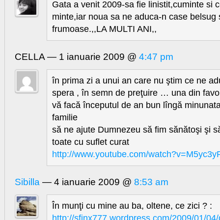
Gata a venit 2009-sa fie linistit,cuminte si 
minte,iar noua sa ne aduca-n case belsug si
frumoase.,,LA MULTI ANI,,
CELLA — 1 ianuarie 2009 @
4:47 pm
în prima zi a unui an care nu ştim ce ne a
spera , în semn de preţuire … una din favo
vă facă începutul de an bun lîngă minuna
familie
să ne ajute Dumnezeu să fim sănătoşi şi s
toate cu suflet curat
http://www.youtube.com/watch?v=M5yc3y
Sibilla
— 4 ianuarie 2009 @
8:53 am
În munţi cu mine au ba, oltene, ce zici ? :
http://sfinx777.wordpress.com/2009/01/04/