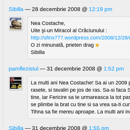
Sibilla
— 28 decembrie 2008 @
12:19 pm
Nea Costache,
Uite şi-un Miracol al Crăciunului :
http://sfinx777.wordpress.com/2008/12/28/
O zi minunată, prieten drag
Sibilla
pamflezistul
— 31 decembrie 2008 @
1:52 pm
La multi ani Nea Costache! Sa ai un 2009 
rasete, si tavaliri pe jos de ras. Sa-si faca
tine, iar Fericire sa te urmareasca la tot p
se plimbe la brat cu tine si sa vrea sa-ti cu
Tihna sa fie mereu aproape. La multi ani in
Sibilla
— 31 decembrie 2008 @
1:55 pm