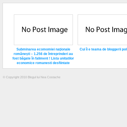
Subminarea ecomomiei naţionale
Cui îi e teama de bloggerii poli
românești – 1.256 de întreprinderi au
fost băgate în faliment ! Lista unitatilor
economice romanesti desfiintate
© Copyright 2010 Blogul lui Nea Costache