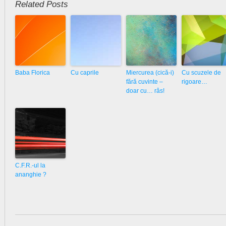
Related Posts
Baba Florica
Cu caprile
Miercurea (cică-i)
Cu scuzele de
fără cuvinte –
rigoare…
doar cu… râs!
C.F.R.-ul la
ananghie ?