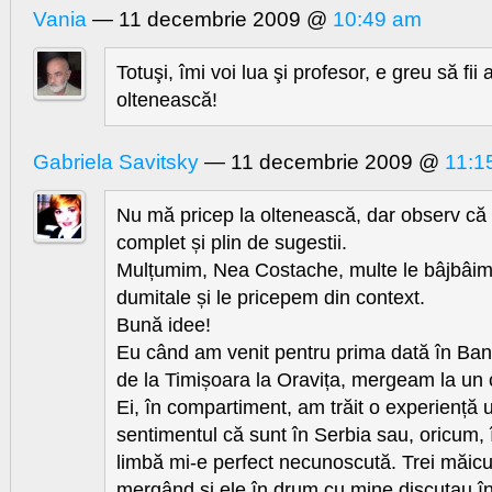
Vania
— 11 decembrie 2009 @
10:49 am
Totuşi, îmi voi lua şi profesor, e greu să fii 
oltenească!
Gabriela Savitsky
— 11 decembrie 2009 @
11:1
Nu mă pricep la oltenească, dar observ că 
complet și plin de sugestii.
Mulțumim, Nea Costache, multe le bâjbâim 
dumitale și le pricepem din context.
Bună idee!
Eu când am venit pentru prima dată în Bana
de la Timișoara la Oravița, mergeam la un
Ei, în compartiment, am trăit o experiență 
sentimentul că sunt în Serbia sau, oricum, î
limbă mi-e perfect necunoscută. Trei măicuț
mergând și ele în drum cu mine discutau în