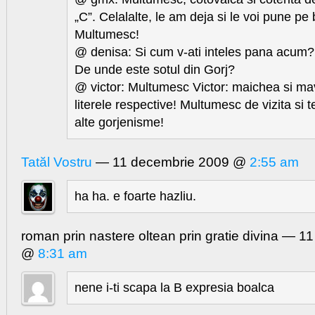
„C”. Celalalte, le am deja si le voi pune pe 
Multumesc!
@ denisa: Si cum v-ati inteles pana acum
De unde este sotul din Gorj?
@ victor: Multumesc Victor: maichea si mav
literele respective! Multumesc de vizita si t
alte gorjenisme!
Tatăl Vostru
— 11 decembrie 2009 @
2:55 am
ha ha. e foarte hazliu.
roman prin nastere oltean prin gratie divina — 
@
8:31 am
nene i-ti scapa la B expresia boalca