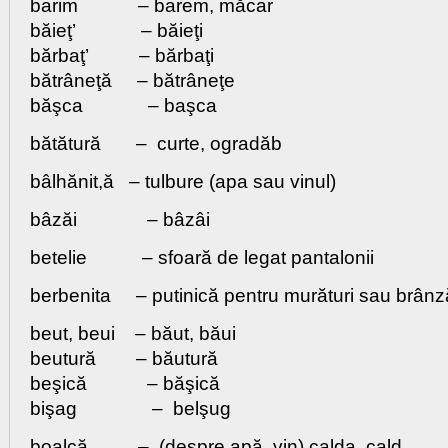
barim – barem, măcar
băieţ’ – băieţi
bărbaţ’ – bărbaţi
bătrâneţă – bătrâneţe
băşca – başca
bătătură – curte, ogradăb
bâlhănit,ă – tulbure (apa sau vinul)
bâzăi – bâzâi
betelie – sfoară de legat pantalonii
berbenita – putinică pentru murături sau brânz
beut, beui – băut, băui
beutură – băutură
beşică – băşică
bişag – belşug
boalcă – (despre apă, vin) calda, cald