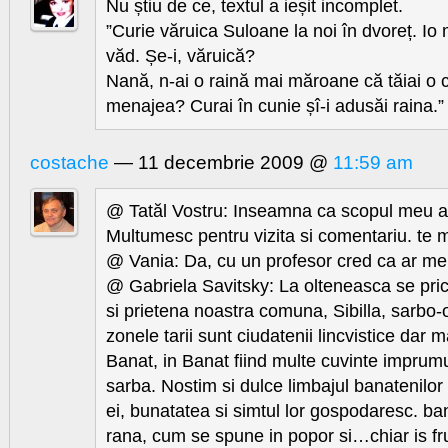
Nu știu de ce, textul a ieșit incomplet.
”Curie văruica Suloane la noi în dvoreț. Io 
văd. Șe-i, văruică?
Nană, n-ai o raină mai măroane că tăiai o ci
menajea? Curai în cunie șî-i adusăi raina.”
costache
— 11 decembrie 2009 @
11:59 am
@ Tatăl Vostru: Inseamna ca scopul meu a 
Multumesc pentru vizita si comentariu. te m
@ Vania: Da, cu un profesor cred ca ar me
@ Gabriela Savitsky: La olteneasca se pri
si prietena noastra comuna, Sibilla, sarbo-o
zonele tarii sunt ciudatenii lincvistice dar m
Banat, in Banat fiind multe cuvinte imprum
sarba. Nostim si dulce limbajul banatenilor
ei, bunatatea si simtul lor gospodaresc. ban
rana, cum se spune in popor si…chiar is f