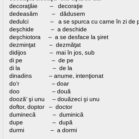
decoraţâie – decoraţie
dedeasăm – dădusem
dedulci – a se spurca cu carne în zi de p
deşchide – a deschide
deşchiotora – a se desface la şiret
dezminţat – dezmăţat
didijos – mai în jos, sub
di pe – de pe
di la – de la
dinadins – anume, intenţionat
do’r – doar
doo – două
dooză’ şi unu – douăzeci şi unu
doftor, doptor – doctor
duminecă – duminică
dupe – după
durmi – a dormi