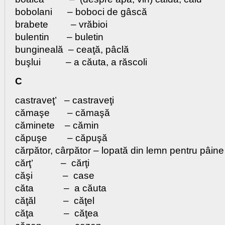
bobolani – boboci de gâscă
brabete – vrăbioi
bulentin – buletin
bungineală – ceaţă, pâclă
buşlui – a căuta, a răscoli
C
castraveţ’ – castraveţi
cămaşe – cămaşă
căminete – cămin
căpuşe – căpuşă
cărpător, cârpător – lopată din lemn pentru pâine
cărţ’ – cărţi
căşi – case
căta – a căuta
căţăl – căţel
căţa – căţea