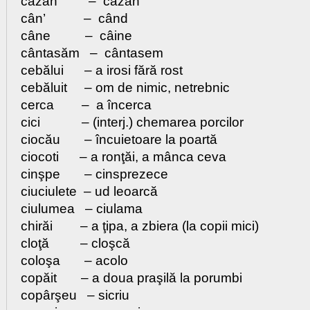
căzan – cazan
cân’ – când
câne – câine
cântasăm – cântasem
cebălui – a irosi fără rost
cebăluit – om de nimic, netrebnic
cerca – a încerca
cici – (interj.) chemarea porcilor
ciocău – încuietoare la poartă
ciocoti – a ronţăi, a mânca ceva
cinşpe – cinsprezece
ciuciulete – ud leoarcă
ciulumea – ciulama
chirăi – a ţipa, a zbiera (la copii mici)
cloţă – cloşcă
coloşa – acolo
copăit – a doua praşilă la porumbi
copârşeu – sicriu