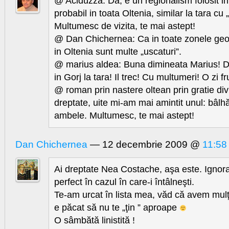
@ Aciduzza: Da, e un regionalism folosit in
probabil in toata Oltenia, similar la tara cu „
Multumesc de vizita, te mai astept!
@ Dan Chichernea: Ca in toate zonele geogra
in Oltenia sunt multe „uscaturi”.
@ marius aldea: Buna dimineata Marius! Da
in Gorj la tara! Il trec! Cu multumeri! O zi 
@ roman prin nastere oltean prin gratie div
dreptate, uite mi-am mai amintit unul: bâlhă
ambele. Multumesc, te mai astept!
Dan Chichernea
— 12 decembrie 2009 @
11:58
Ai dreptate Nea Costache, aşa este. Ignor
perfect în cazul în care-i întâlneşti.
Te-am urcat în lista mea, văd că avem mulţi
e păcat să nu te „ţin ” aproape
O sâmbătă linistită !