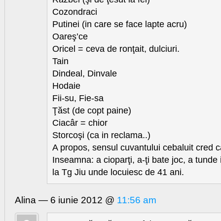
Cozondraci
Putinei (in care se face lapte acru)
Oareş’ce
Oricel = ceva de ronţait, dulciuri.
Tain
Dindeal, Dinvale
Hodaie
Fii-su, Fie-sa
Ţăst (de copt paine)
Ciacâr = chior
Storcoşi (ca in reclama..)
A propos, sensul cuvantului cebaluit cred ca
Inseamna: a cioparţi, a-ţi bate joc, a tunde 
la Tg Jiu unde locuiesc de 41 ani.
Alina — 6 iunie 2012 @
11:56 am