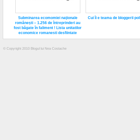
Subminarea ecomomiei naţionale
Cui îi e teama de bloggerii poli
românești – 1.256 de întreprinderi au
fost băgate în faliment ! Lista unitatilor
economice romanesti desfiintate
© Copyright 2010 Blogul lui Nea Costache