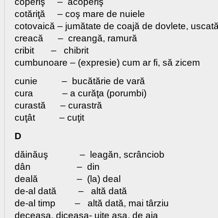
coperiş – acoperiş
cotăriţă – coş mare de nuiele
cotovaică – jumătate de coajă de dovlete, uscat
creacă – creangă, ramură
cribit – chibrit
cumbunoare – (expresie) cum ar fi, să zicem
cunie – bucătărie de vară
cura – a curăţa (porumbi)
curastă – curastră
cuţât – cuţit
D
dăinăuş – leagăn, scrânciob
dân – din
deală – (la) deal
de-al dată – altă dată
de-al timp – altă dată, mai târziu
deceaşa, diceaşa- uite aşa, de aia