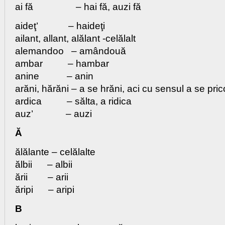
ai fă – hai fă, auzi fă
aideţ’ – haideţi
ailant, allant, alălant -celălalt
alemandoo – amândouă
ambar – hambar
anine – anin
arăni, hărăni – a se hrăni, aci cu sensul a se pric
ardica – sălta, a ridica
auz’ – auzi
Ă
ălălante – celălalte
ălbii – albii
ării – arii
ăripi – aripi
B