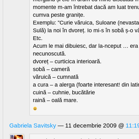
momente m-am întrebat dacă am luat trenu
cumva peste granițe.
Exemplu: ”Curie văruica, Suloane (nevasta 
Sulă) la noi în dvoreț. Io mi-s în sobă ș-o v
Etc.
Acum le mai dibuiesc, dar la-nceput … era
necunoscută.
dvoreț – curticica interioară.
sobă – cameră
văruică – cumnată
a cura – a alerga (foarte interesant! din lat
cuină – cuhnie, bucătărie
raină – oală mare.
Gabriela Savitsky
— 11 decembrie 2009 @
11:1