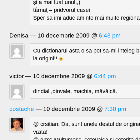
şi a mai luat unul,,)
târnaţ – pridvorul casei
Sper sa imi aduc aminte mai multe regional
Denisa — 10 decembrie 2009 @
6:43 pm
Cu dictionarul asta o sa pot sa-mi inteleg 
la origini!!
victor — 10 decembrie 2009 @
6:44 pm
dindial ,dinvale, machia, măvăică.
costache
— 10 decembrie 2009 @
7:30 pm
@ crsitian: Da, sunt unele destul de origi
vizita!
@ gmx: Multumesc, cotovaica si coterita deja