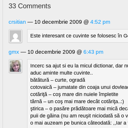
33 Comments
crsitian
— 10 decembrie 2009 @
4:52 pm
Este interesant ce cuvinte se folosesc în G
gmx
— 10 decembrie 2009 @
6:43 pm
Incerc sa ajut si eu la micul dictionar, dar 
aduc aminte multe cuvinte..
bătătură – curte, ogradă
cotovaică – jumatate din coaja unui dovlea
cotăriţă – coş mare din nuiele împletite
târnă – un coş mai mare decât cotăriţa..:)
ştirica – o pasăre prădătoare mai mică decâ
puii de găina (nu am reuşit niciodată să o v
o mai auzeam pe bunica câteodată: ,,Iar a ve