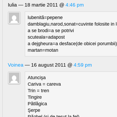
Iulia — 18 martie 2011 @
4:46 pm
lubenită=pepene
damblagiu,narod,sonat=cuvinte folosite in 
a se brodi=a se potrivi
scuteala=adapost
a dejgheura=a desface(de obicei porumbii)
martan=motan
Voinea
— 16 august 2011 @
4:59 pm
Atuncişa
Cariva = careva
Trin = tren
Tingire
Pătlăgica
Şerpe
Răzbel (şi de ţesut la fel)