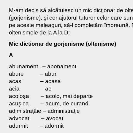
M-am decis să alcătuiesc un mic dicţionar de ol
(gorjenisme), şi cer ajutorul tuturor celor care sunt
pe aceste meleaguri, să-l completăm împreună.
oltenismele de la A la D:
Mic dictionar de gorjenisme (oltenisme)
A
abunament – abonament
abure – abur
acas’ – acasa
acia – aci
acoloşa – acolo, mai departe
acuşica – acum, de curand
adimistraţâie – administraţie
advocat – avocat
adurmit – adormit