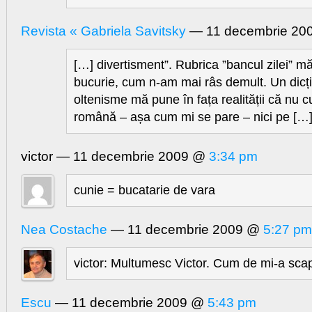
Revista « Gabriela Savitsky
— 11 decembrie 2
[…] divertisment”. Rubrica ”bancul zilei” m
bucurie, cum n-am mai râs demult. Un dicț
oltenisme mă pune în fața realității că nu 
română – așa cum mi se pare – nici pe […
victor — 11 decembrie 2009 @
3:34 pm
cunie = bucatarie de vara
Nea Costache
— 11 decembrie 2009 @
5:27 pm
victor: Multumesc Victor. Cum de mi-a sca
Escu
— 11 decembrie 2009 @
5:43 pm