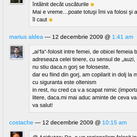
întâlnit decât uscăturile
Mai e vreme…poate totuşi îmi va folosi şi a
îl caut
marius aldea
— 12 decembrie 2009 @
1:41 am
„ai’fa”-folosit intre femei, de obicei femeia 
adreseaza celei tinere, cu sensul de „auzi
nu stiu daca.n gorj se foloseste,
dar eu fiind din gorj, am copilarit in dolj la 
cu siguranta este oltenism
in rest, nu cred ca v.a scapat nimic (impor
litere, daca.mi mai aduc aminte de ceva va
va salut!
costache
— 12 decembrie 2009 @
10:15 am