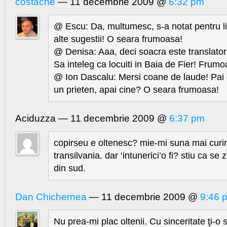
costache
— 11 decembrie 2009 @
6:32 pm
@ Escu: Da, multumesc, s-a notat pentru lit
alte sugestii! O seara frumoasa!
@ Denisa: Aaa, deci soacra este translator
Sa inteleg ca locuiti in Baia de Fier! Frum
@ Ion Dascalu: Mersi coane de laude! Pai
un prieten, apai cine? O seara frumoasa!
Aciduzza — 11 decembrie 2009 @
6:37 pm
copirseu e oltenesc? mie-mi suna mai curi
transilvania. dar ‘intunerici’o fi? stiu ca se 
din sud.
Dan Chichernea
— 11 decembrie 2009 @
9:46 
Nu prea-mi plac oltenii. Cu sinceritate ţi-