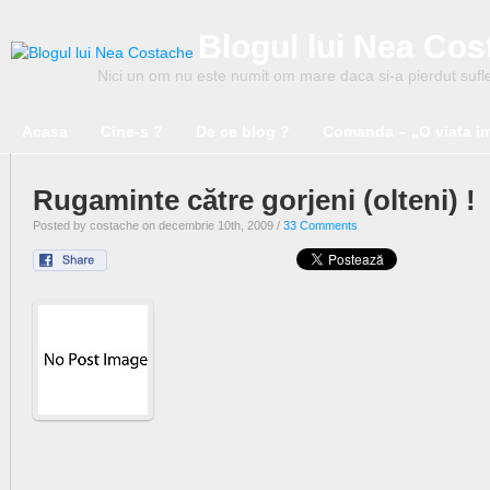
Blogul lui Nea Co
Nici un om nu este numit om mare daca si-a pierdut suflet
Acasa
Cine-s ?
De ce blog ?
Comanda – „O viata i
Rugaminte către gorjeni (olteni) !
Posted by costache on decembrie 10th, 2009 /
33 Comments