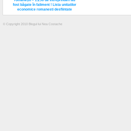
românești – 1.256 de întreprinderi au
fost băgate în faliment ! Lista unitatilor
economice romanesti desfiintate
© Copyright 2010 Blogul lui Nea Costache