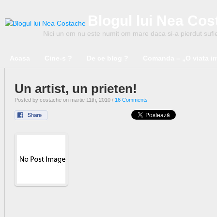
Blogul lui Nea Co
Nici un om nu este numit om mare daca si-a pierdut suflet
Acasa
Cine-s ?
De ce blog ?
Comanda – „O viata i
Un artist, un prieten!
Posted by costache on martie 11th, 2010 /
16 Comments