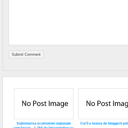
Subminarea ecomomiei naţionale
Cui îi e teama de bloggerii poli