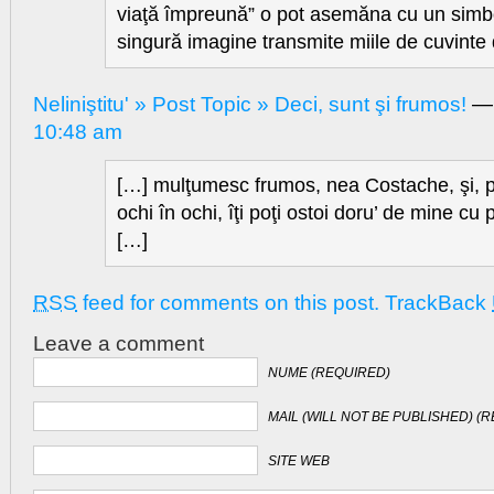
viaţă împreună” o pot asemăna cu un simbo
singură imagine transmite miile de cuvinte d
Neliniştitu' » Post Topic » Deci, sunt şi frumos!
— 
10:48 am
[…] mulţumesc frumos, nea Costache, şi,
ochi în ochi, îţi poţi ostoi doru’ de mine cu
[…]
RSS
feed for comments on this post.
TrackBack
Leave a comment
NUME (REQUIRED)
MAIL (WILL NOT BE PUBLISHED) (
SITE WEB