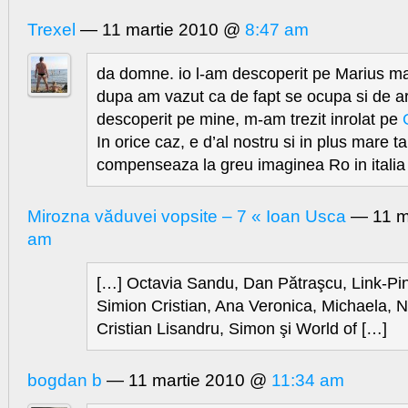
Trexel
— 11 martie 2010 @
8:47 am
da domne. io l-am descoperit pe Marius ma
dupa am vazut ca de fapt se ocupa si de art
descoperit pe mine, m-am trezit inrolat pe
In orice caz, e d’al nostru si in plus mare t
compenseaza la greu imaginea Ro in italia 
Mirozna văduvei vopsite – 7 « Ioan Usca
— 11 m
am
[…] Octavia Sandu, Dan Pătraşcu, Link-Pin
Simion Cristian, Ana Veronica, Michaela, 
Cristian Lisandru, Simon şi World of […]
bogdan b
— 11 martie 2010 @
11:34 am