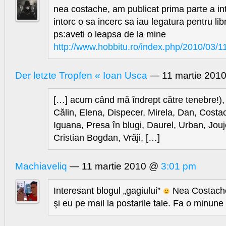
nea costache, am publicat prima parte a in
intorc o sa incerc sa iau legatura pentru libr
ps:aveti o leapsa de la mine
http://www.hobbitu.ro/index.php/2010/03/11
Der letzte Tropfen « Ioan Usca
— 11 martie 201
[…] acum când mă îndrept către tenebre!),
Călin, Elena, Dispecer, Mirela, Dan, Costa
Iguana, Presa în blugi, Daurel, Urban, Jou
Cristian Bogdan, Vrăji, […]
Machiaveliq
— 11 martie 2010 @
3:01 pm
Interesant blogul „gagiului”
Nea Costach
şi eu pe mail la postarile tale. Fa o minune 