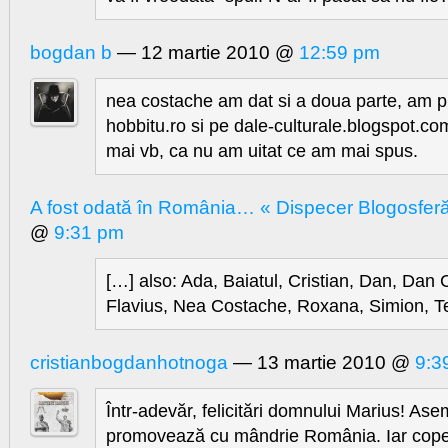
bogdan b
— 12 martie 2010 @
12:59 pm
nea costache am dat si a doua parte, am pu
hobbitu.ro si pe dale-culturale.blogspot.co
mai vb, ca nu am uitat ce am mai spus.
A fost odată în România… « Dispecer Blogosfer
@
9:31 pm
[…] also: Ada, Baiatul, Cristian, Dan, Dan 
Flavius, Nea Costache, Roxana, Simion, T
cristianbogdanhotnoga
— 13 martie 2010 @
9:3
Într-adevăr, felicitări domnului Marius! A
promovează cu mândrie România. Iar cope