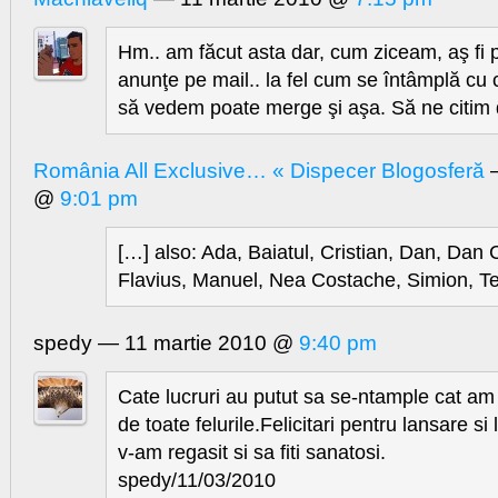
Hm.. am făcut asta dar, cum ziceam, aş fi 
anunţe pe mail.. la fel cum se întâmplă cu 
să vedem poate merge şi aşa. Să ne citim
România All Exclusive… « Dispecer Blogosferă
—
@
9:01 pm
[…] also: Ada, Baiatul, Cristian, Dan, Dan 
Flavius, Manuel, Nea Costache, Simion, Te
spedy — 11 martie 2010 @
9:40 pm
Cate lucruri au putut sa se-ntample cat am f
de toate felurile.Felicitari pentru lansare s
v-am regasit si sa fiti sanatosi.
spedy/11/03/2010