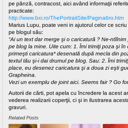
pe pânză, contracost, aici având informaţii referit
practicate:
http://www.bxi.ro/ThePortraitSite/Pagina6ro.htm
Marius Lupu, poate veni in ajutorul celor ce scriu
pe blogul său:
“Ai un text dar merge şi o caricatură ? Ne-ntîlnim
pe blog la mine. Uite cum: 1. Îmi trimiţi poza şi în
primeşti caricatura* desenată după mecla din po
textul tău şi-i dai drumul pe blog. Sau: 2. Îmi trimi
place, eu desenez caricatura şi a doua zi eşti g
Grapheina.
Vezi un exemplu de joint aici. Seems fair ? Go for 
Autorii de cărti, pot apela cu încredere la acest ar
vederea realizarii coperţii, ci şi in ilustrarea ace
gravuri.
Related Posts