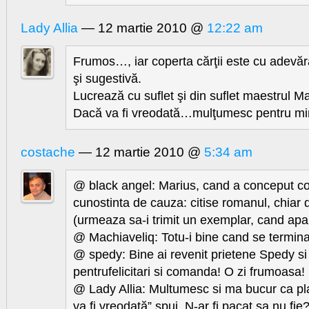
Lady Allia
— 12 martie 2010 @
12:22 am
Frumos…, iar coperta cărţii este cu adevăr
şi sugestivă.
Lucrează cu suflet şi din suflet maestrul Mar
Dacă va fi vreodată…mulţumesc pentru min
costache
— 12 martie 2010 @
5:34 am
@ black angel: Marius, cand a conceput co
cunostinta de cauza: citise romanul, chiar
(urmeaza sa-i trimit un exemplar, cand apa
@ Machiaveliq: Totu-i bine cand se termina
@ spedy: Bine ai revenit prietene Spedy s
pentrufelicitari si comanda! O zi frumoasa!
@ Lady Allia: Multumesc si ma bucur ca pl
va fi vreodată” spui. N-ar fi pacat sa nu fie