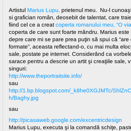
Artistul
Marius Lupu,
prietenul meu. Nu-l cunoaşt
si grafician român, deosebit de talentat, care tra
fiind cel ce a creat
coperta romanului meu, “O vi
coperta de care sunt foarte mândru. Marius este ti
depre care mi se pare prea puţin să spui că “are
formate”, aceasta reflectand-o, cu mai multa elocv
sale, postate pe internet. Considerând ca vorbel
sarace pentru a descrie un artit şi creaţiile sale, 
singuri:
http://www.theportraitsite.info/
sau
http://1.bp.blogspot.com/_k8he0XGJMTc/Sh
h/Baghy.jpg
sau
http://picasaweb.google.com/excentricdesign
Marius Lupu, executa şi la comandă schiţe, pastelu