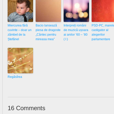
Miercurea fără
Bacio lansează
Interpreți români
PSD-PC, marel
cuvinte – doar un
piesa de dragoste
de muzică ușoara
castigator al
zâmbet de la
„Cântec pentru
ai anilor ’60 – ’80
alegerilor
Ștefănel
mireasa mea”
( I )
parlamentare
Regăsîrea
16 Comments