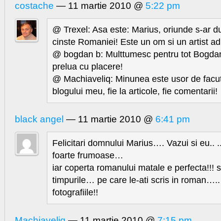
costache
— 11 martie 2010 @
5:22 pm
@ Trexel: Asa este: Marius, oriunde s-ar d
cinste Romaniei! Este un om si un artist ad
@ bogdan b: Multtumesc pentru tot Bogdan
prelua cu placere!
@ Machiaveliq: Minunea este usor de facut:
blogului meu, fie la articole, fie comentarii!
black angel
— 11 martie 2010 @
6:41 pm
Felicitari domnului Marius…. Vazui si eu.. ..
foarte frumoase…
iar coperta romanului matale e perfecta!!! s
timpurile… pe care le-ati scris in roman…..
fotografiile!!
Machiaveliq
— 11 martie 2010 @
7:15 pm