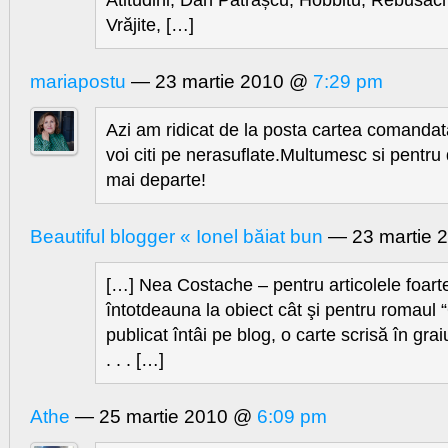
Atitudini, Dan Pătrașcu, Hobbitu, Rebusach
Vrăjite, […]
mariapostu
— 23 martie 2010 @
7:29 pm
Azi am ridicat de la posta cartea comanda
voi citi pe nerasuflate.Multumesc si pentru
mai departe!
Beautiful blogger « Ionel băiat bun
— 23 martie 
[…] Nea Costache – pentru articolele foarte
întotdeauna la obiect cât şi pentru romaul 
publicat întâi pe blog, o carte scrisă în gra
. . . […]
Athe
— 25 martie 2010 @
6:09 pm