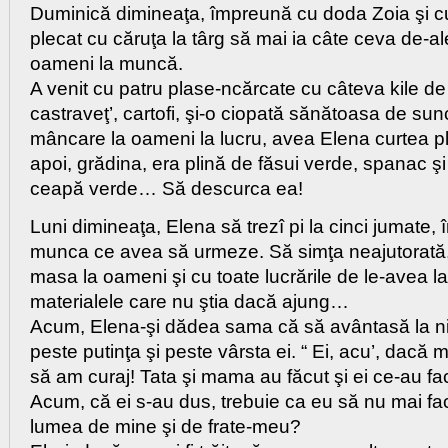
Duminică dimineaţa, împreună cu doda Zoia şi cu
plecat cu căruţa la târg să mai ia câte ceva de-ale
oameni la muncă.
A venit cu patru plase-ncărcate cu câteva kile de 
castraveţ’, cartofi, şi-o ciopată sănătoasa de su
mâncare la oameni la lucru, avea Elena curtea pli
apoi, grădina, era plină de făsui verde, spanac ş
ceapă verde… Să descurca ea!
Luni dimineaţa, Elena să trezî pi la cinci jumate, 
munca ce avea să urmeze. Să simţa neajutorată,
masa la oameni şi cu toate lucrările de le-avea la
materialele care nu ştia dacă ajung…
Acum, Elena-şi dădea sama că să avântasă la niş
peste putinţa şi peste vârsta ei. “ Ei, acu’, dacă
să am curaj! Tata şi mama au făcut şi ei ce-au facu
Acum, că ei s-au dus, trebuie ca eu să nu mai fa
lumea de mine şi de frate-meu?