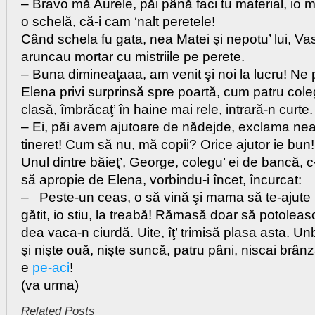
– Bravo mă Aurele, păi până faci tu material, io
o schelă, că-i cam ‘nalt peretele!
Când schela fu gata, nea Matei şi nepotu’ lui, Vasî
aruncau mortar cu mistriile pe perete.
– Buna dimineaţaaa, am venit şi noi la lucru! Ne p
Elena privi surprinsă spre poartă, cum patru coleg
clasă, îmbrăcaţ’ în haine mai rele, intrară-n curte.
– Ei, păi avem ajutoare de nădejde, exclama ne
tineret! Cum să nu, mă copii? Orice ajutor ie bun!
Unul dintre băieţ’, George, colegu’ ei de bancă, 
să apropie de Elena, vorbindu-i încet, încurcat:
– Peste-un ceas, o să vină şi mama să te-ajute p
gătit, io stiu, la treabă! Rămasă doar să potoleas
dea vaca-n ciurdă. Uite, îţ’ trimisă plasa asta. U
şi nişte ouă, nişte suncă, patru pâni, niscai brâ
e
pe-aci
!
(va urma)
Related Posts