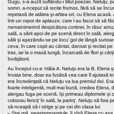
Gugu, s-a auzît suflându-i titlul poeziei. Neluţu, p
somn, a-nceput să recite frumos, fără să se înc
repetasă de atâtea şi-at\tea ori, cu Elena acasă. 
într-un ropot de aplauze, care l-au facut să să fâ
nemainimerind despicătura cortinei, în râsu’ amuz
sală, a sărit apoi de pe scenă direct în sală, aler
sălii şi aşezându-se pe locu’ gol de lângă surioar
ceva, în care copii au cântat, dansat şi recitat pe
tras, iar la o masă lungă, încarcată de flori şi cărţ
învăţătorii.
Au început cu-a ‘ntâia A. Neluţu era la B. Elena ş
învata bine, doar ea fusăsă cea care îl ajutasă to
era încredinţată că Neluţu va lua premiul doi. Era o
foarte inteligentă, mult mai bună, credea Elena, d
alergau fuga pe scenă, îşi primeau diplomele şi că
coborau fericiţ’ în sală, la parinţ’. Neluţu să foi
să-nceapă să-i strige şi pe cei din clasa lui:
– Stai mă, neastamparatule, îi zîsă Elena cu aşa 