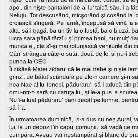
apoi, din nişte pantaloni de-ai lu’ taică-său, i-a făc
Neluţu. Tot descusând, micşorând şi cosând la lo
croiască sîngură. Pe iarnă, începusă să vină la e
alta, să-i tragă, ba un tiv la o fustă, ba o bluză,
lucra sara până târzîu şi primea bani, nu mulţ’ da
munca ei, cât sî-şi mai rotunjască veniturile din 
Cân’ strângea câte-o sută, două de lei şi nu-i tre
punea la CEC
Îi zîsăsă Matei zîdaru’ că le mai trebe şi nişte le
grinz’, de bătut scândura pe ele-n camere şi-n sa
nea Nae al lu’ Ioneci, păduraru’, să-i aducă din p
omu-ntr-o sară cu caruţa lui, şi le-a pus la scuteal
Nu î-a luat păduraru’ bani decât pe lemne, pentru
să-i ia.
În urmatoarea duminică, s-a dus cu nea Aurel, ve
lui, la un depozit în capu’ comunii, să vadă ce m
cumpăra. Aveau var nestampărat şi blane de brad