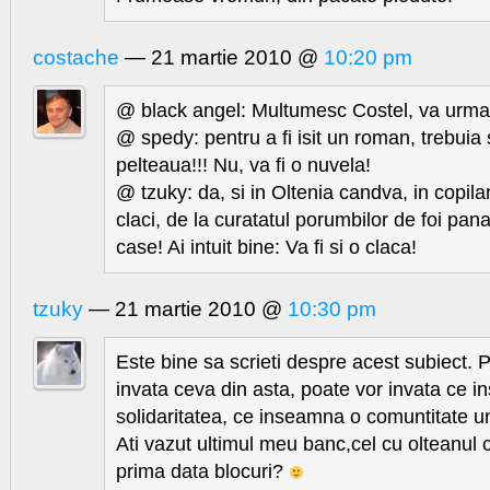
costache
— 21 martie 2010 @
10:20 pm
@ black angel: Multumesc Costel, va urma
@ spedy: pentru a fi isit un roman, trebui
pelteaua!!! Nu, va fi o nuvela!
@ tzuky: da, si in Oltenia candva, in copil
claci, de la curatatul porumbilor de foi pan
case! Ai intuit bine: Va fi si o claca!
tzuky
— 21 martie 2010 @
10:30 pm
Este bine sa scrieti despre acest subiect. P
invata ceva din asta, poate vor invata ce 
solidaritatea, ce inseamna o comuntitate un
Ati vazut ultimul meu banc,cel cu olteanul
prima data blocuri?