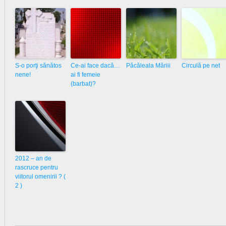
S-o porţi sănătos
Ce-ai face dacă…
Păcăleala Măriii
Circulă pe net
nene!
ai fi femeie
(barbat)?
2012 – an de
rascruce pentru
viitorul omenirii ? (
2 )