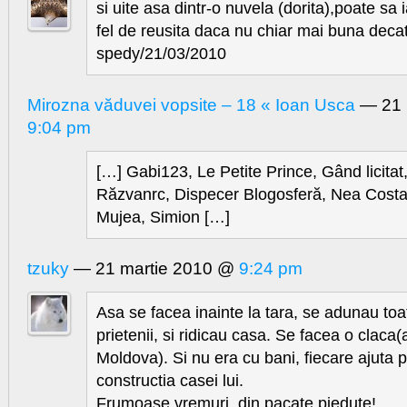
si uite asa dintr-o nuvela (dorita),poate sa 
fel de reusita daca nu chiar mai buna deca
spedy/21/03/2010
Mirozna văduvei vopsite – 18 « Ioan Usca
— 21 
9:04 pm
[…] Gabi123, Le Petite Prince, Gând licitat
Răzvanrc, Dispecer Blogosferă, Nea Costa
Mujea, Simion […]
tzuky
— 21 martie 2010 @
9:24 pm
Asa se facea inainte la tara, se adunau toa
prietenii, si ridicau casa. Se facea o claca
Moldova). Si nu era cu bani, fiecare ajuta pe
constructia casei lui.
Frumoase vremuri, din pacate piedute!