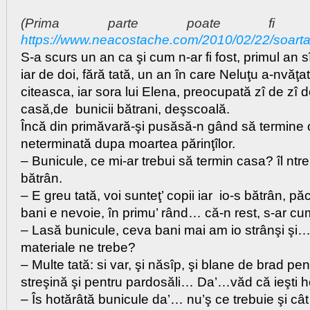
(Prima parte poate fi ci
https://www.neacostache.com/2010/02/22/soarta
S-a scurs un an ca şi cum n-ar fi fost, primul an 
iar de doi, fără tată, un an în care Neluţu a-nvăţat
citeasca, iar sora lui Elena, preocupată zî de zî de
casă,de bunicii bătrani, deşscoală.
Încă din primăvară-şi pusăsă-n gând să termine
neterminată dupa moartea părinţîlor.
– Bunicule, ce mi-ar trebui să termin casa? îl nt
bătrân.
– E greu tată, voi sunteţ’ copii iar io-s bătrân, 
bani e nevoie, în primu’ rând… că-n rest, s-ar 
– Lasă bunicule, ceva bani mai am io strânşi şi
materiale ne trebe?
– Multe tată: si var, şi năsîp, şi blane de brad pen
streşină şi pentru pardosăli… Da’…văd că ieşti h
– Îs hotărâtă bunicule da’… nu’ş ce trebuie şi cât