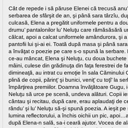
Cât de repede i să păruse Elenei că trecusă anu
serbarea de sfârşit de an, şi până sara târzîu, d
culcasă, Elena a pregătit uniformele pentru a dou
drumu’ pantalonilor lu’ Neluţu care rămăsăsără un
călcat, apoi a calcat uniformele amândurora, şi 
pantofii lui şi-ai ei. Toată după masa şi până sara
a învăţat o poezie pe care s-o spună la serbare.
ce-au mâncat, Elena şi Neluţu, cu doua buchete m
mâini, culese din grădinuţa din faţa ferestrei de f
dimineaţă, au intrat cu emoţie în sala Căminului C
plină de copii, părinţ’ şi bunici, veniţ’ cu toţî’ la se
împărţirea premiilor. Doamna învăţătoare Gugu, i
Neluţu să urce pe scenă, undeva alături. Copii 
cântau şi recitau, după care, erau aplaudaţi de cei
rându’ şi lu’ Neluţu să-şi spună poezia. A ieşit pe
lumina reflectorului, a închis oichii un pic, apoi
după Elena-n sală, sa-i ceară ajutor. Vocea de a