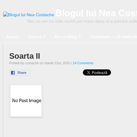
Blogul lui Nea Co
Nici un om nu este numit om mare daca si-a pierdut suflet
Acasa
Cine-s ?
De ce blog ?
Comanda – „O viata i
Soarta II
Posted by costache on martie 21st, 2010 /
14 Comments