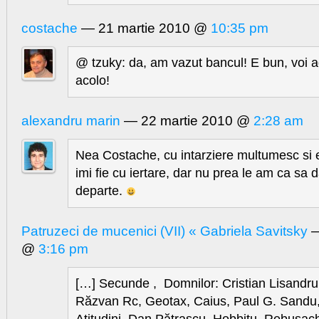
costache
— 21 martie 2010 @
10:35 pm
@ tzuky: da, am vazut bancul! E bun, voi 
acolo!
alexandru marin
— 22 martie 2010 @
2:28 am
Nea Costache, cu intarziere multumesc si e
imi fie cu iertare, dar nu prea le am ca sa 
departe.
Patruzeci de mucenici (VII) « Gabriela Savitsky
—
@
3:16 pm
[…] Secunde , Domnilor: Cristian Lisandru
Răzvan Rc, Geotax, Caius, Paul G. Sandu