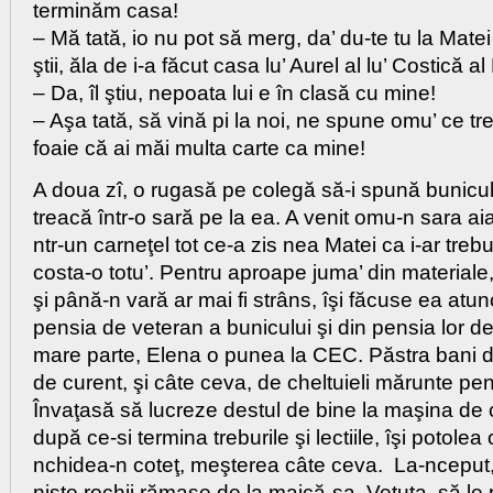
terminăm casa!
– Mă tată, io nu pot să merg, da’ du-te tu la Matei 
ştii, ăla de i-a făcut casa lu’ Aurel al lu’ Costică a
– Da, îl ştiu, nepoata lui e în clasă cu mine!
– Aşa tată, să vină pi la noi, ne spune omu’ ce treb
foaie că ai măi multa carte ca mine!
A doua zî, o rugasă pe colegă să-i spună buniculu
treacă într-o sară pe la ea. A venit omu-n sara ai
ntr-un carneţel tot ce-a zis nea Matei ca i-ar trebu
costa-o totu’. Pentru aproape juma’ din materiale, 
şi până-n vară ar mai fi strâns, îşi făcuse ea atun
pensia de veteran a bunicului şi din pensia lor d
mare parte, Elena o punea la CEC. Păstra bani 
de curent, şi câte ceva, de cheltuieli mărunte pen
Învaţasă să lucreze destul de bine la maşina de c
după ce-si termina treburile şi lectiile, îşi potolea o
nchidea-n coteţ, meşterea câte ceva. La-nceput
nişte rochii rămase de la maică-sa, Vetuţa, să le