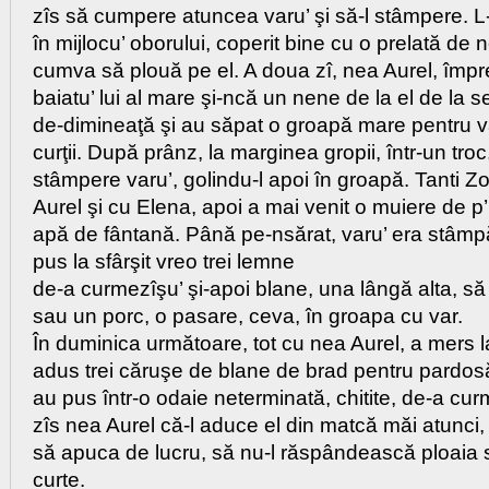
zîs să cumpere atuncea varu’ şi să-l stâmpere. L
în mijlocu’ oborului, coperit bine cu o prelată de 
cumva să plouă pe el. A doua zî, nea Aurel, împ
baiatu’ lui al mare şi-ncă un nene de la el de la se
de-dimineaţă şi au săpat o groapă mare pentru var
curţii. După prânz, la marginea gropii, într-un tro
stâmpere varu’, golindu-l apoi în groapă. Tanti Zo
Aurel şi cu Elena, apoi a mai venit o muiere de p’i
apă de fântană. Până pe-nsărat, varu’ era stâmpă
pus la sfârşit vreo trei lemne
de-a curmezîşu’ şi-apoi blane, una lângă alta, s
sau un porc, o pasare, ceva, în groapa cu var.
În duminica următoare, tot cu nea Aurel, a mers l
adus trei căruşe de blane de brad pentru pardosăli
au pus într-o odaie neterminată, chitite, de-a cur
zîs nea Aurel că-l aduce el din matcă măi atunci
să apuca de lucru, să nu-l răspândească ploaia s
curte.