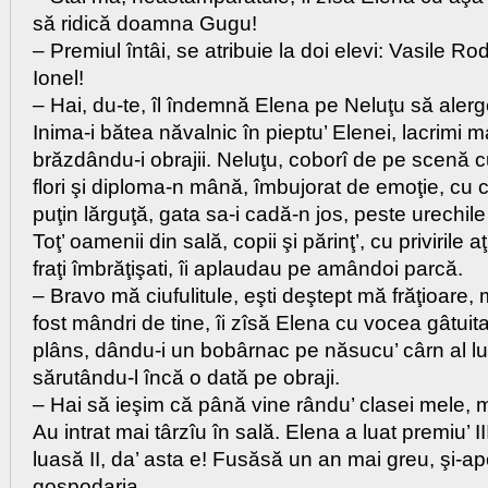
să ridică doamna Gugu!
– Premiul întâi, se atribuie la doi elevi: Vasile 
Ionel!
– Hai, du-te, îl îndemnă Elena pe Neluţu să aler
Inima-i bătea năvalnic în pieptu’ Elenei, lacrimi mar
brăzdându-i obrajii. Neluţu, coborî de pe scenă cu
flori şi diploma-n mână, îmbujorat de emoţie, cu 
puţin lărguţă, gata sa-i cadă-n jos, peste urechil
Toţ’ oamenii din sală, copii şi părinţ’, cu privirile a
fraţi îmbrăţişati, îi aplaudau pe amândoi parcă.
– Bravo mă ciufulitule, eşti deştept mă frăţioare, 
fost mândri de tine, îi zîsă Elena cu vocea gâtuit
plâns, dându-i un bobârnac pe năsucu’ cârn al lu
sărutându-l încă o dată pe obraji.
– Hai să ieşim că până vine rându’ clasei mele, 
Au intrat mai târzîu în sală. Elena a luat premiu’ III
luasă II, da’ asta e! Fusăsă un an mai greu, şi-apoi
gospodaria…