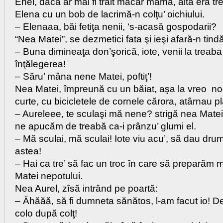
Ehei, dacă ar mai fi trăit măcar mama, alta era t
Elena cu un bob de lacrimă-n colţu’ oichiului.
– Elenaaa, băi fetiţa nenii, ‘s-acasă gospodarii?
“Nea Matei”, se dezmetici fata şi ieşi afară-n tindă
– Buna dimineaţa don’şorică, iote, venii la treab
înţălegerea!
– Săru’ mâna nene Matei, poftiţ’!
Nea Matei, împreună cu un băiat, aşa la vreo noo
curte, cu bicicletele de cornele cărora, atârnau p
– Aureleee, te sculaşi mă nene? strigă nea Matei
ne apucăm de treabă ca-i prânzu’ glumi el.
– Mă sculai, mă sculai! Iote viu acu’, să dau drum
astea!
– Hai ca tre’ să fac un troc în care să preparăm mo
Matei nepotului.
Nea Aurel, zîsă intrând pe poartă:
– Ăhăăă, să fi dumneta sănătos, l-am facut io! De 
colo după colţ!