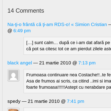
14 Comments
Na-ţi-o frântă că ţi-am RDS-o! « Simion Cristian
—
@
6:49 pm
[…] sunt calm… după ce i-am dat afară pe 
că pot sa citesc tot ce am pierdut zilele as
black angel
— 21 martie 2010 @
7:13 pm
Frumoasa continuare nea Costache!!..te felic
Asa de frumos ai scris, ca citind ..imi si
foarte frumoasa!!!!!!Astept cu nerabdare p
spedy — 21 martie 2010 @
7:41 pm