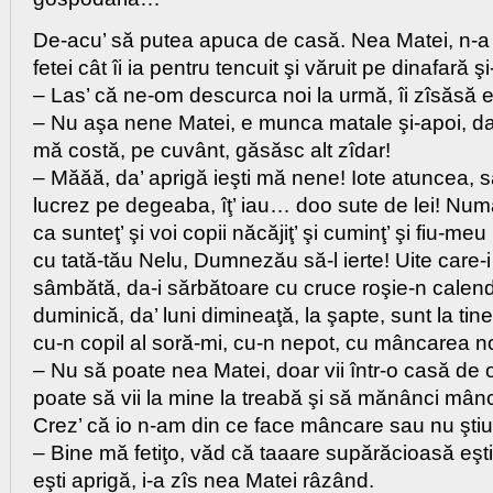
De-acu’ să putea apuca de casă. Nea Matei, n-a 
fetei cât îi ia pentru tencuit şi văruit pe dinafară şi
– Las’ că ne-om descurca noi la urmă, îi zîsăsă el
– Nu aşa nene Matei, e munca matale şi-apoi, da
mă costă, pe cuvânt, găsăsc alt zîdar!
– Măăă, da’ aprigă ieşti mă nene! Iote atuncea, să
lucrez pe degeaba, îţ’ iau… doo sute de lei! Numa’ 
ca sunteţ’ şi voi copii năcăjiţ’ şi cuminţ’ şi fiu-meu 
cu tată-tău Nelu, Dumnezău să-l ierte! Uite care-
sâmbătă, da-i sărbătoare cu cruce roşie-n calen
duminică, da’ luni dimineaţă, la şapte, sunt la tin
cu-n copil al soră-mi, cu-n nepot, cu mâncarea n
– Nu să poate nea Matei, doar vii într-o casă de
poate să vii la mine la treabă şi să mănânci mâ
Crez’ că io n-am din ce face mâncare sau nu ştiu
– Bine mă fetiţo, văd că taaare supărăcioasă eşti
eşti aprigă, i-a zîs nea Matei râzând.