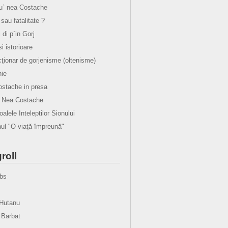
lu` nea Costache
sau fatalitate ?
i di p`in Gorj
 si istorioare
cţionar de gorjenisme (oltenisme)
ie
stache in presa
u Nea Costache
alele Inteleptilor Sionului
l "O viaţă împreună"
roll
bs
Hutanu
 Barbat