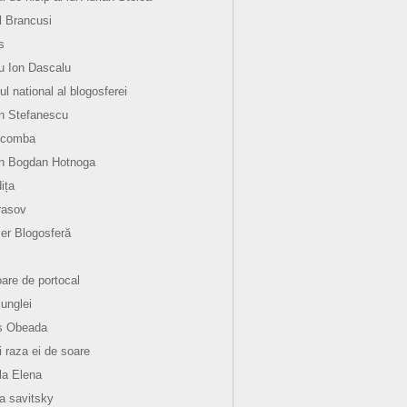
l Brancusi
s
 Ion Dascalu
ul national al blogosferei
n Stefanescu
 comba
an Bogdan Hotnoga
ița
rasov
er Blogosferă
oare de portocal
junglei
s Obeada
i raza ei de soare
la Elena
la savitsky