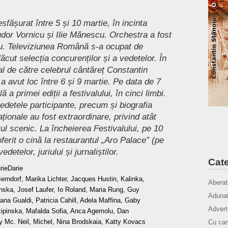
esfășurat între 5 și 10 martie, în incinta
udor Vornicu și Ilie Mănescu. Orchestra a fost
u. Televiziunea Română s-a ocupat de
ăcut selecția concurenților și a vedetelor. În
tal de către celebrul cântăreț Constantin
a avut loc între 6 și 9 martie. Pe data de 7
a primei ediții a festivalului, în cinci limbi.
edetele participante, precum și biografia
aționale au fost extraordinare, privind atât
ul scenic. La încheierea Festivalului, pe 10
oferit o cină la restaurantul „Aro Palace” (pe
detelor, juriului și jurnaliștilor.
Cate
rieDarie
erndorf, Marika Lichter, Jacques Hustin, Kalinka,
Aberat
inska, Josef Laufer, Io Roland, Maria Rung, Guy
Adunat
ana Gualdi, Patricia Cahill, Adela Maffina, Gaby
Advert
ipinska, Mafalda Sofia, Anca Agemolu, Dan
y Mc. Neil, Michel, Nina Brodskaia, Katty Kovacs
Cu cam