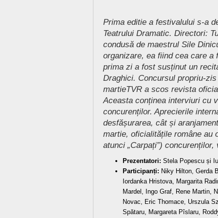
Prima editie a festivalului s-a d
Teatrului Dramatic. Directori: T
condusă de maestrul Sile Dinic
organizare, ea fiind cea care a f
prima zi a fost susținut un reci
Draghici. Concursul propriu-zis 
martieTVR a scos revista oficială 
Aceasta conținea interviuri cu v
concurenților. Aprecierile intern
desfășurarea, cât și aranjament
martie, oficialitățile române au 
atunci „Carpați”) concurenților, ve
Prezentatori:
Stela Popescu și Iu
Participanți:
Niky Hilton, Gerda B
Iordanka Hristova, Margarita Rad
Mardel, Ingo Graf, Rene Martin, N
Novac, Eric Thomace, Urszula Sz
Spătaru, Margareta Pîslaru, Rodd