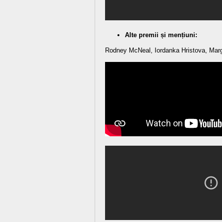
Alte premii și mențiuni:
Rodney McNeal, Iordanka Hristova, Marg