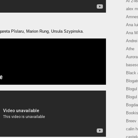
Al 2-le
alex m
Amnesi
Ana lu
areta Pîslaru, Marion Rung, Ursula Szypinska.
Ana Ma
Andrei
Athe
Aurora
basesc
Black 
Blogat
Blogul 
Blogul
Bogda
Bookis
Breev
calin 
castelu