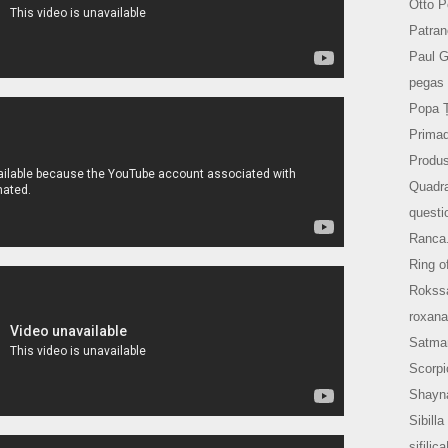
Otto P
Patran
Paul 
pegas 
Popa 
Prima
Produs
Quadr
questi
Ranca
Ring o
Rokss
roxana
Satma
Scorpi
Shayn
Sibilla
sifilic