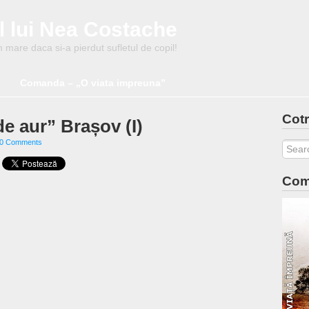
l lui Nea Costache
mare daca si-a pierdut sufletul de copil!
Comanda – „O viata impreuna”
Cotr
de aur” Brașov (I)
0 Comments
Com