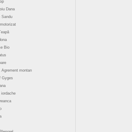
op
oiu Dana
G Sandu
motorizat
Țeapă
dona
e Bio
atus
oare
. Agrement montan
f Gyges
ana
 iordache
reanca
o
a
aBlenorel