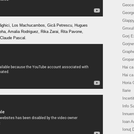
Geoce
Georg
Glapp
ăghici, Los Machucambos, Gică Petrescu, Hugues
Gmxul
ieha, Amalia Rodriguez, Rika Zarai, Rita Pavone,
Gorj E
 Claude Pascal.
Gorjn
Graph
Gropar
Hai ca
Hai ca
Horia 
Ilarie
Incerti
Info S
Innue
Ioan A
Ionuţ 