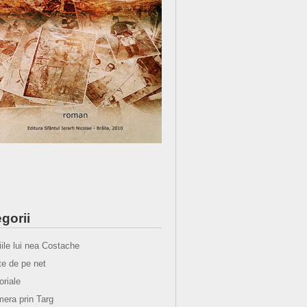
gorii
iile lui nea Costache
e de pe net
oriale
era prin Targ