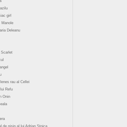
a
azilu
ac girl
i Manole
ria Deleanu
 Scarlet
ul
angel
u
lenes rau al Cellei
 lui Refu
n Onin
eala
hera
l de nisip al lui Adrian Stoica