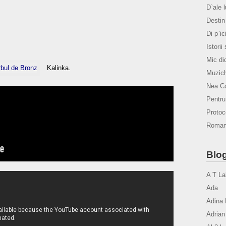
D`ale 
Destin 
Di p`ic
Istorii
Mic di
Kalinka.
Muzich
Nea Co
Pentr
Protoco
Romanu
Blog
A T La
Ada
Adina 
Adrian