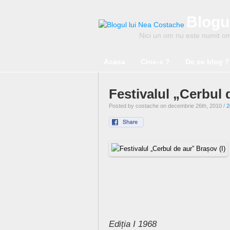
Blogu
Nici un om nu este numit om 
Acasa
Cine-s ?
De ce blog ?
Festivalul „Cerbul 
Posted by costache on decembrie 26th, 2010 /
2
Ediția I 1968