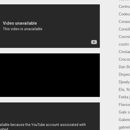
Centru
Codeu
Conasu
Consili
Cosmi
costin
Cristi
Crocod
Dan B
Dispec
Djwaly
Ela, fl
Fetita 
Flaviu
Gabi s
Gabrie
gabrie