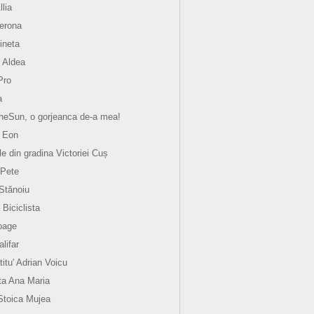
llia
verona
ineta
 Aldea
Pro
a
eSun, o gorjeanca de-a mea!
 Eon
le din gradina Victoriei Cuș
 Pete
 Stănoiu
 Biciclista
oage
lifar
titu' Adrian Voicu
a Ana Maria
Stoica Mujea