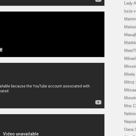
Lady A
lucia 
Mamin
Marius
Masaj
Matild
MeetTh
Mikael
Minuni
Mirela
Mitruț
Mitzaa
Monol
Mos Ca
Nelinis
Nepoat
Oana 