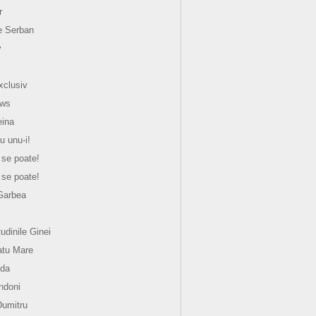
r
e Serban
y
xclusiv
ews
eina
u unu-i!
 se poate!
 se poate!
Garbea
tudinile Ginei
atu Mare
nda
ndoni
Dumitru