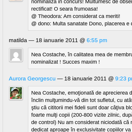
nominaliza in concurs! Multumesc de obse
rectificat! O seara frumoasa!
@ Theodora: Am considerat ca meriti!
@ dono: Multa sanatate Dono, placerea e 
matilda — 18 ianuarie 2011 @
6:55 pm
Nea Costache, în calitatea mea de membru a
nominalizat ! Succes maxim !
Aurora Georgescu
— 18 ianuarie 2011 @
9:23 
Nea Costache, emoţionată de aprecierea
înclin mulţumindu-vă din tot sufletul, cu atâ
ştiu că cititorii mei fideli sunt doar câţiva bl
foarte mulţi copii (200-800 vizite zilnic, d
de control) Nu am considerat niciodată că
dedicat aproape în exclusivitate copiilor va