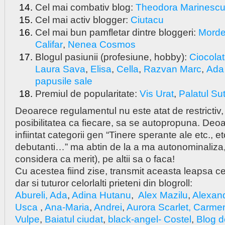
Cel mai combativ blog:
Theodora Marinesc
Cel mai activ blogger:
Ciutacu
Cel mai bun pamfletar dintre bloggeri:
Morde
Califar
,
Nenea Cosmos
Blogul pasiunii (profesiune, hobby):
Ciocolat
Laura Sava
,
Elisa
,
Cella
,
Razvan Marc
,
Ada 
papusile sale
Premiul de popularitate:
Vis Urat
,
Palatul Su
Deoarece regulamentul nu este atat de restrictiv, 
posibilitatea ca fiecare, sa se autopropuna. Deoa
infiintat categorii gen “Tinere sperante ale etc., e
debutanti…” ma abtin de la a ma autonominaliza,
considera ca merit), pe altii sa o faca!
Cu acestea fiind zise, transmit aceasta leapsa ce
dar si tuturor celorlalti prieteni din blogroll:
Abureli,
Ada
,
Adina Hutanu
,
Alex Mazilu
,
Alexan
Usca
,
Ana-Maria
,
Andrei
,
Aurora Scarlet,
Carme
Vulpe
,
Baiatul ciudat
,
black-angel- Costel
,
Blog d