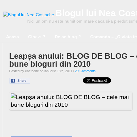
Blogul lui Nea Co
Nici un om nu este numit om mare daca si-a pierdut suflet
Acasa
Cine-s ?
De ce blog ?
Comanda – „O viata i
Leapșa anului: BLOG DE BLOG – 
bune bloguri din 2010
Posted by costache on ianuarie 18th, 2011 /
29 Comments