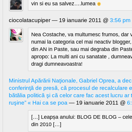
vin si eu sa salvez….lumea
ciocolatacupiper — 19 ianuarie 2011 @
3:56 pm
Nea Costache, va multumesc frumos, dar v-
numai la categoria cel mai neactiv blogge
din AN in Paste, sau mai degraba din Paste 
apropo: La multi ani cu sanatate , dumneav
dragi dumneavoastra!
Ministrul Apărării Naţionale, Gabriel Oprea, a decl
conferinţă de presă, că procesul de recalculare es
bătălia politică şi că celor care fac acest lucru ar t
ruşine” « Hai ca se poa
— 19 ianuarie 2011 @
6
[…] Leapșa anului: BLOG DE BLOG – cele 
din 2010 […]