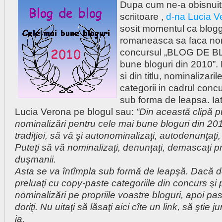
Dupa cum ne-a obisnuit 
scriitoare ,
d-na Lucia V
sosit momentul ca blogg
romaneasca sa faca nom
concursul „BLOG DE BL
bune bloguri din 2010”
si din titlu, nominalizari
categorii in cadrul concu
sub forma de leapsa. Ia
Lucia Verona pe blogul sau:
“Din această clipă p
nominalizări pentru cele mai bune bloguri din 201
tradiţiei, să vă şi autonominalizaţi, autodenunţaţ
Puteţi să vă nominalizaţi, denunţaţi, demascaţi pri
duşmanii.
Asta se va întîmpla sub formă de leapşă. Dacă dori
preluaţi cu copy-paste categoriile din concurs şi 
nominalizări pe propriile voastre bloguri, apoi pas
doriţi. Nu uitaţi să lăsaţi aici cîte un link, să ştie 
ia.