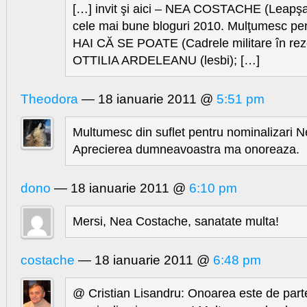
[…] invit şi aici – NEA COSTACHE (Leapşa
cele mai bune bloguri 2010. Mulţumesc pe
HAI CĂ SE POATE (Cadrele militare în reze
OTTILIA ARDELEANU (lesbi); […]
Theodora
— 18 ianuarie 2011 @
5:51 pm
Multumesc din suflet pentru nominalizari 
Aprecierea dumneavoastra ma onoreaza.
dono
— 18 ianuarie 2011 @
6:10 pm
Mersi, Nea Costache, sanatate multa!
costache
— 18 ianuarie 2011 @
6:48 pm
@ Cristian Lisandru: Onoarea este de par