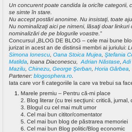
Un concurent poate candida la oricîte categorii, c
se simte în stare.
Nu accept postări anonime. Nu insistaţi, toate aj
Nu nominalizaţi aici pe nimeni, lăsaţi doar linkuri 
nominalizări de pe blogurile voastre.”
Concursul
„BLOG DE BLOG – cele mai bune blogu
jurizat in acest an de distinsii membri ai juriului:
L
Simona Ionescu
,
Oana Stoica Mujea
,
Ştefania C
Matilda
, Ioana Diaconescu,
Adrian Năstase
,
Adi
Mazilu
,
Chinezu
,
George Şerban
,
Horia Gârbea
,
Partener:
blogosphera.ro
.
Iata care vor fi categoriile la care va trebui sa fa
Marele premiu – Pentru că-mi place
2. Blog literar (cu trei secţiuni: critică, jurnal,
3. Blogul cu cel mai mult umor
4. Cel mai bun cititor/comentator
5. Cel mai bun blog de păstrarea memoriei
6. Cel mai bun Blog politic/Blog economic