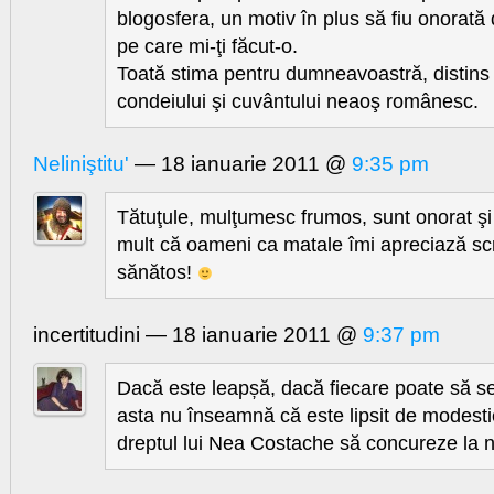
blogosfera, un motiv în plus să fiu onorată
pe care mi-ţi făcut-o.
Toată stima pentru dumneavoastră, distins
condeiului şi cuvântului neaoş românesc.
Neliniştitu'
— 18 ianuarie 2011 @
9:35 pm
Tătuţule, mulţumesc frumos, sunt onorat şi
mult că oameni ca matale îmi apreciază scrier
sănătos!
incertitudini — 18 ianuarie 2011 @
9:37 pm
Dacă este leapșă, dacă fiecare poate să se
asta nu înseamnă că este lipsit de modestie
dreptul lui Nea Costache să concureze la n