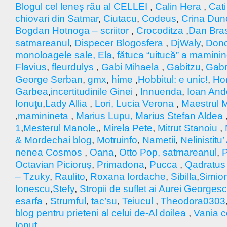
Blogul cel leneş rău al CELLEI
,
Calin Hera
,
Cati
chiovari din Satmar
,
Ciutacu
,
Codeus
,
Crina Dun
Bogdan Hotnoga – scriitor
,
Crocoditza
,
Dan Bra
satmareanul
,
Dispecer Blogosfera
,
DjWaly
,
Don
monoloagele sale, Ela
,
fătuca “uitucă” a maminin
Flavius
,
fleurdulys
,
Gabi Mihaela
,
Gabitzu
,
Gabri
George Serban
,
gmx
,
hime
,
Hobbitul: e unic!
,
Hor
Garbea
,
incertitudinile Ginei
,
Innuenda
,
Ioan And
Ionuţu
,
Lady Allia
,
Lori,
Lucia Verona
,
Maestrul M
,
maminineta
,
Marius Lupu, Marius Stefan Aldea
1
,
Mesterul Manole
,,
Mirela Pete
,
Mitrut Stanoiu
,
& Mordechai blog
,
Motruinfo
,
Nametii
,
Nelinistitu
nenea Cosmos
,
Oana
,
Otto Pop, satmareanul
,
P
Octavian Picioruș
,
Primadona
,
Pucca
,
Qadratu
– Tzuky
,
Raulito
,
Roxana Iordache
,
Sibilla
,
Simion
Ionescu
,
Stefy
,
Stropii de suflet ai Aurei Georges
esarfa
,
Strumful
,
tac’su
,
Teiucul
,
Theodora0303
blog pentru prieteni al celui de-Al doilea
,
Vania ce
Ionuț