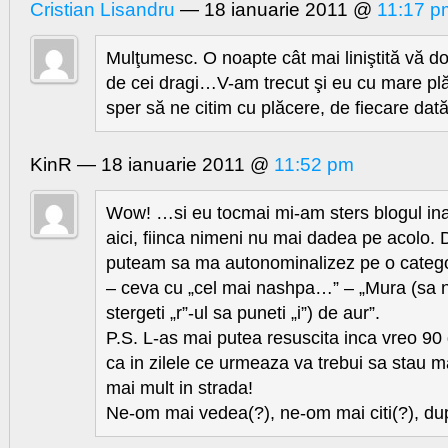
Cristian Lisandru
— 18 ianuarie 2011 @
11:17 p
Mulţumesc. O noapte cât mai liniştită vă dor
de cei dragi…V-am trecut şi eu cu mare plăc
sper să ne citim cu plăcere, de fiecare da
KinR — 18 ianuarie 2011 @
11:52 pm
Wow! …si eu tocmai mi-am sters blogul ina
aici, fiinca nimeni nu mai dadea pe acolo.
puteam sa ma autonominalizez pe o catego
– ceva cu „cel mai nashpa…” – „Mura (sa nu 
stergeti „r”-ul sa puneti „i”) de aur”.
P.S. L-as mai putea resuscita inca vreo 90
ca in zilele ce urmeaza va trebui sa stau ma
mai mult in strada!
Ne-om mai vedea(?), ne-om mai citi(?), du