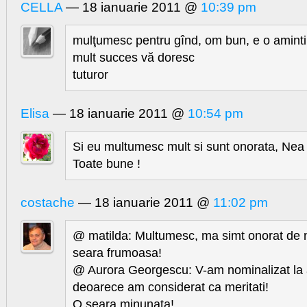
CELLA
— 18 ianuarie 2011 @
10:39 pm
mulţumesc pentru gînd, om bun, e o amint
mult succes vă doresc
tuturor
Elisa
— 18 ianuarie 2011 @
10:54 pm
Si eu multumesc mult si sunt onorata, Nea
Toate bune !
costache
— 18 ianuarie 2011 @
11:02 pm
@ matilda: Multumesc, ma simt onorat de 
seara frumoasa!
@ Aurora Georgescu: V-am nominalizat la 
deoarece am considerat ca meritati!
O seara minunata!