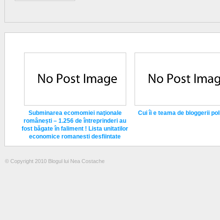
Subminarea ecomomiei naţionale
Cui îi e teama de bloggerii poli
românești – 1.256 de întreprinderi au
fost băgate în faliment ! Lista unitatilor
economice romanesti desfiintate
© Copyright 2010 Blogul lui Nea Costache