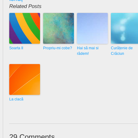
Related Posts
Soarta II
Propriu-mi cobe?
Hai să mai si
Curățenie de
râdem!
Crăciun
La clacă
29 Comments