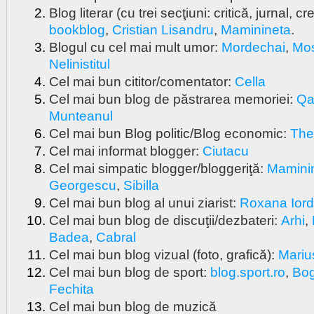
Blog literar (cu trei secţiuni: critică, jurnal, cre
bookblog
,
Cristian Lisandru
,
Maminineta
.
Blogul cu cel mai mult umor:
Mordechai
,
Mos
Nelinistitul
Cel mai bun cititor/comentator:
Cella
Cel mai bun blog de păstrarea memoriei:
Qa
Munteanul
Cel mai bun Blog politic/Blog economic:
The
Cel mai informat blogger:
Ciutacu
Cel mai simpatic blogger/bloggeriţă:
Mamini
Georgescu
,
Sibilla
Cel mai bun blog al unui ziarist:
Roxana Ior
Cel mai bun blog de discuţii/dezbateri:
Arhi
,
Badea
,
Cabral
Cel mai bun blog vizual (foto, grafică):
Mariu
Cel mai bun blog de sport:
blog.sport.ro
,
Bog
Fechita
Cel mai bun blog de muzică