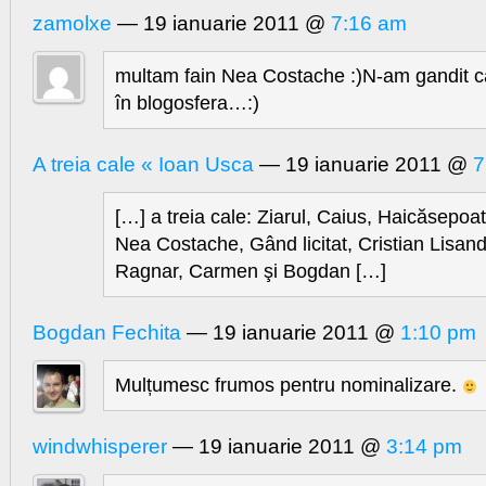
zamolxe
— 19 ianuarie 2011 @
7:16 am
multam fain Nea Costache :)N-am gandit c
în blogosfera…:)
A treia cale « Ioan Usca
— 19 ianuarie 2011 @
7
[…] a treia cale: Ziarul, Caius, Haicăsepoa
Nea Costache, Gând licitat, Cristian Lisand
Ragnar, Carmen şi Bogdan […]
Bogdan Fechita
— 19 ianuarie 2011 @
1:10 pm
Mulțumesc frumos pentru nominalizare.
windwhisperer
— 19 ianuarie 2011 @
3:14 pm