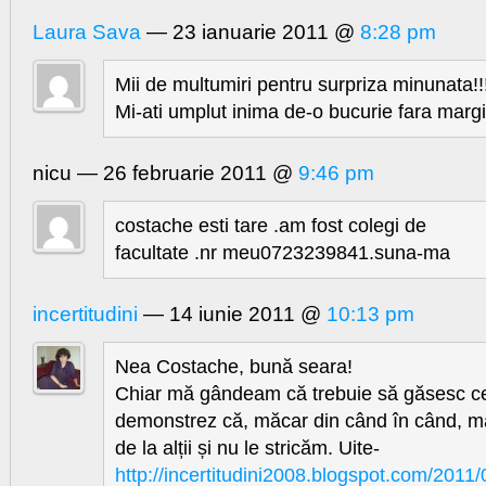
Laura Sava
— 23 ianuarie 2011 @
8:28 pm
Mii de multumiri pentru surpriza minunata!!
Mi-ati umplut inima de-o bucurie fara marg
nicu — 26 februarie 2011 @
9:46 pm
costache esti tare .am fost colegi de
facultate .nr meu0723239841.suna-ma
incertitudini
— 14 iunie 2011 @
10:13 pm
Nea Costache, bună seara!
Chiar mă gândeam că trebuie să găsesc ce
demonstrez că, măcar din când în când, m
de la alții și nu le stricăm. Uite-
http://incertitudini2008.blogspot.com/2011/