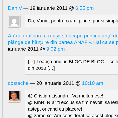
Dan V
— 19 ianuarie 2011 @
6:55 pm
Da, Vania, pentru ca-mi place, pur si simpl
Arădeanul care a reuşit să scape prin instanţă d
plânge de hărţuire din partea ANAF « Hai ca se 
ianuarie 2011 @
9:02 pm
[…] Leapșa anului: BLOG DE BLOG – cele 
din 2010 […]
costache
— 20 ianuarie 2011 @
10:10 am
@ Cristian Lisandru: Va multumesc!
@ KinR: N-ar fi exclus sa fim nevoiti sa ies
astept oricand cu placere!
@ zamolxe: Am considerat ca acest blog se