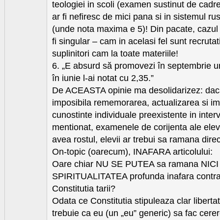
teologiei in scoli (examen sustinut de cadre
ar fi nefiresc de mici pana si in sistemul r
(unde nota maxima e 5)! Din pacate, cazul
fi singular – cam in acelasi fel sunt recrutat
suplinitori cam la toate materiile!
6. „E absurd să promovezi în septembrie u
în iunie l-ai notat cu 2,35.”
De ACEASTA opinie ma desolidarizez: daca 
imposibila rememorarea, actualizarea si i
cunostinte individuale preexistente in inter
mentionat, examenele de corijenta ale elevi
avea rostul, elevii ar trebui sa ramana direc
On-topic (oarecum), INAFARA articolului:
Oare chiar NU SE PUTEA sa ramana NI
SPIRITUALITATEA profunda inafara contradi
Constitutia tarii?
Odata ce Constitutia stipuleaza clar liberta
trebuie ca eu (un „eu” generic) sa fac cerere