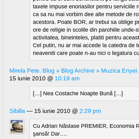
taxele impuse enoriasilor pentru serviciile r
ca sa nu mai vorbim dee alte metode de rotu
acestora. Poate BOR, ar trebui sa oblige pr
ore de religie in scolile din parohiile unde-
activitatea, bineinteles, platiti pentru acea
Cel putin, nu ar mai accede la catedra de te
neaveniti care poate n-au nici o legatura cu
Mirela Pete. Blog » Blog Archive » Muzica Enyei 
15 iunie 2010 @
10:19 am
[…] Nea Costache Noapte Bună […]
Sibilla
— 15 iunie 2010 @
2:29 pm
Cu Adrian Năstase PREMIER, Economia R
şansă! Dar….