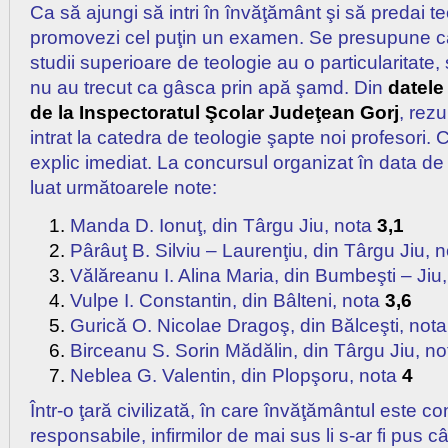
Ca să ajungi să intri în învăţământ şi să predai t
promovezi cel puţin un examen. Se presupune că
studii superioare de teologie au o particularitate, 
nu au trecut ca gâsca prin apă şamd. Din
datele 
de la Inspectoratul Şcolar Judeţean Gorj
, rez
intrat la catedra de teologie şapte noi profesori.
explic imediat. La concursul organizat în data de
luat următoarele note:
Manda D. Ionuţ, din Târgu Jiu, nota
3,1
Pârâuţ B. Silviu – Laurenţiu, din Târgu Jiu, 
Vălăreanu I. Alina Maria, din Bumbeşti – Jiu
Vulpe I. Constantin, din Bâlteni, nota
3,6
Gurică O. Nicolae Dragoş, din Bălceşti, not
Birceanu S. Sorin Mădălin, din Târgu Jiu, n
Neblea G. Valentin, din Plopşoru, nota
4
Într-o ţară civilizată, în care învăţământul este
responsabile, infirmilor de mai sus li s-ar fi pus 