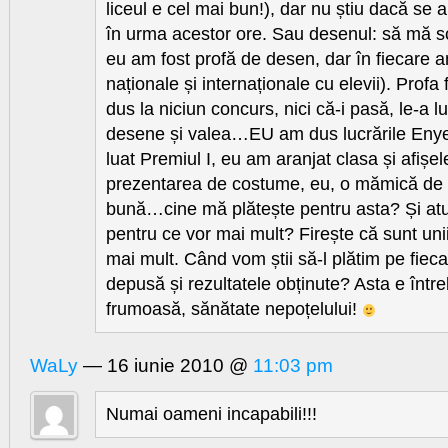
liceul e cel mai bun!), dar nu știu dacă se a
în urma acestor ore. Sau desenul: să mă sc
eu am fost profă de desen, dar în fiecare a
naționale și internaționale cu elevii). Profa 
dus la niciun concurs, nici că-i pasă, le-a 
desene și valea…EU am dus lucrările Enyei
luat Premiul I, eu am aranjat clasa și afișe
prezentarea de costume, eu, o mămică de 
bună…cine mă plătește pentru asta? Și atun
pentru ce vor mai mult? Firește că sunt unii 
mai mult. Când vom știi să-l plătim pe fie
depusă și rezultatele obținute? Asta e într
frumoasă, sănătate nepoțelului!
WaLy
— 16 iunie 2010 @
11:03 pm
Numai oameni incapabili!!!