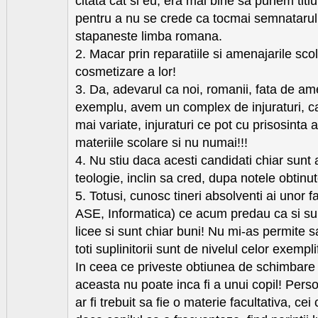
citata cat si eu, era mai bine sa punem titlu
pentru a nu se crede ca tocmai semnatarul 
stapaneste limba romana.
2. Macar prin reparatiile si amenajarile scoli
cosmetizare a lor!
3. Da, adevarul ca noi, romanii, fata de am
exemplu, avem un complex de injuraturi, c
mai variate, injuraturi ce pot cu prisosinta
materiile scolare si nu numai!!!
4. Nu stiu daca acesti candidati chiar sunt 
teologie, inclin sa cred, dupa notele obtinu
5. Totusi, cunosc tineri absolventi ai unor fa
ASE, Informatica) ce acum predau ca si supl
licee si sunt chiar buni! Nu mi-as permite 
toti suplinitorii sunt de nivelul celor exempli
In ceea ce priveste obtiunea de schimbare a
aceasta nu poate inca fi a unui copil! Perso
ar fi trebuit sa fie o materie facultativa, ce