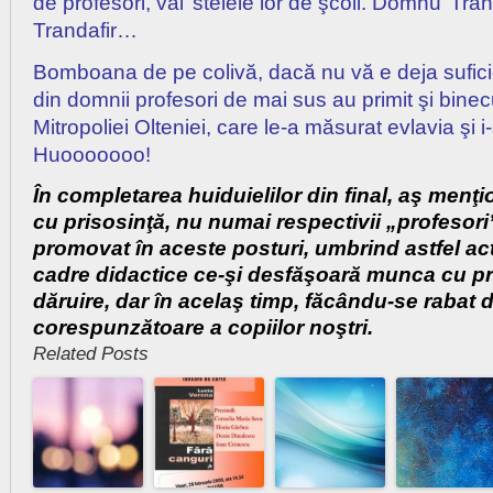
de profesori, vai’ stelele lor de şcoli. Domnu’ Tra
Trandafir…
Bomboana de pe colivă, dacă nu vă e deja suficie
din domnii profesori de mai sus au primit şi bine
Mitropoliei Olteniei, care le-a măsurat evlavia şi i
Huooooooo!
În completarea huiduielilor din final, aş menţi
cu prisosinţă, nu numai respectivii „profesori”,
promovat în aceste posturi, umbrind astfel acti
cadre didactice ce-şi desfăşoară munca cu pr
dăruire, dar în acelaş timp, făcându-se rabat 
corespunzătoare a copiilor noştri.
Related Posts