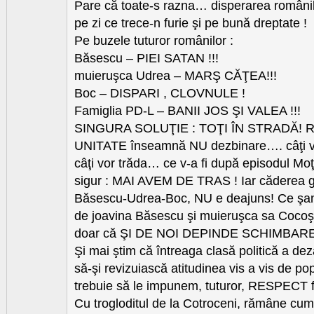
Pare că toate-s razna… disperarea românil
pe zi ce trece-n furie şi pe bună dreptate !
Pe buzele tuturor românilor :
Băsescu – PIEI SATAN !!!
muieruşca Udrea – MARŞ CĂŢEA!!!
Boc – DISPARI , CLOVNULE !
Famiglia PD-L – BANII JOS ŞI VALEA !!!
SINGURA SOLUŢIE : TOŢI ÎN STRADĂ! R
UNITATE înseamnă NU dezbinare…. câţi v
câţi vor trăda… ce v-a fi după episodul Mo
sigur : MAI AVEM DE TRAS ! Iar căderea g
Băsescu-Udrea-Boc, NU e deajuns! Ce şan
de joavina Băsescu şi muieruşca sa Cocoş
doar că ŞI DE NOI DEPINDE SCHIMBAR
Şi mai ştim că întreaga clasă politică a dez
să-şi revizuiască atitudinea vis a vis de po
trebuie să le impunem, tuturor, RESPECT 
Cu trogloditul de la Cotroceni, rămâne cum 