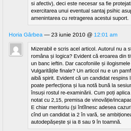
si afectiv), deci este necesar sa fie protejat
exercitarea unui eventual santaj psihic asup
amenintarea cu retragerea acestui suport.
Horia Gârbea
— 23 iunie 2010 @
12:01 am
Mizerabil e scris acel articol. Autorul nu a s
româna și logica? Evident că eroarea din tit
un banc ieftin. Dar cacofoniile și ilogismel
Vulgaritățile finale? Un articol nu e un pamf
aibă spirit. Evident că un candidat respins 
poate perfecționa și lua notă bună la sesiu
însuși rostul re-examinării. Cum poți aplica 
notat cu 2,15, premisa de vinovăție/incapac
E chiar meritoriu (și întîlnesc adesea cazuri
cînd un candidat ia 2 în vară, se ambițione
autodepășește și ia 8 sau 9 în toamnă.