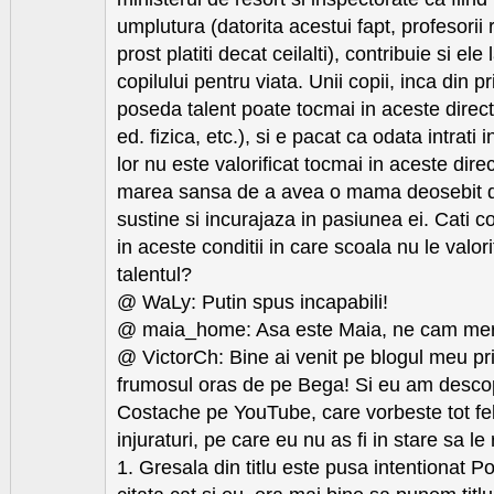
umplutura (datorita acestui fapt, profesorii 
prost platiti decat ceilalti), contribuie si el
copilului pentru viata. Unii copii, inca din pr
poseda talent poate tocmai in aceste direct
ed. fizica, etc.), si e pacat ca odata intrati i
lor nu este valorificat tocmai in aceste dire
marea sansa de a avea o mama deosebit de
sustine si incurajaza in pasiunea ei. Cati c
in aceste conditii in care scoala nu le valori
talentul?
@ WaLy: Putin spus incapabili!
@ maia_home: Asa este Maia, ne cam mer
@ VictorCh: Bine ai venit pe blogul meu pri
frumosul oras de pe Bega! Si eu am descope
Costache pe YouTube, care vorbeste tot felu
injuraturi, pe care eu nu as fi in stare sa le
1. Gresala din titlu este pusa intentionat P