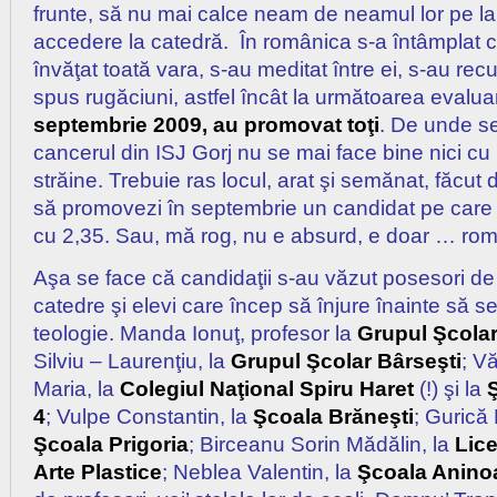
frunte, să nu mai calce neam de neamul lor pe l
accedere la catedră. În românica s-a întâmplat 
învăţat toată vara, s-au meditat între ei, s-au recu
spus rugăciuni, astfel încât la următoarea evalu
septembrie 2009, au promovat toţi
. De unde s
cancerul din ISJ Gorj nu se mai face bine nici 
străine. Trebuie ras locul, arat şi semănat, făcut
să promovezi în septembrie un candidat pe care în
cu 2,35. Sau, mă rog, nu e absurd, e doar … ro
Aşa se face că candidaţii s-au văzut posesori de
catedre şi elevi care încep să înjure înainte să se 
teologie. Manda Ionuţ, profesor la
Grupul Şcolar
Silviu – Laurenţiu, la
Grupul Şcolar Bârseşti
; V
Maria, la
Colegiul Naţional Spiru Haret
(!) şi la
4
; Vulpe Constantin, la
Şcoala Brăneşti
; Gurică
Şcoala Prigoria
; Birceanu Sorin Mădălin, la
Lice
Arte Plastice
; Neblea Valentin, la
Şcoala Anino