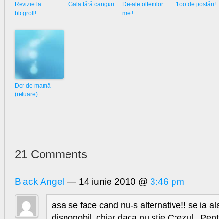
Revizie la…
Gala fără canguri
De-ale oltenilor
1oo de postări!
blogroll!
mei!
Dor de mamă
(reluare)
21 Comments
Black Angel
— 14 iunie 2010 @
3:46 pm
asa se face cand nu-s alternative!! se ia a
disponobil, chiar daca nu stie Crezul.. Pen