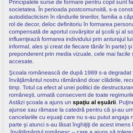
Principalele surse de formare pentru copil sunt fa
societatea. În perioada postcomunsită, s-a const
autodidacticism în rândurile tinerilor, familia a c
rol de decor, deloc definitoriu în formarea personalit
compensată de aportul covârşitor al şcolii şi al so
influenţează formarea individului prin anturajul lui
informal, ales şi creat de fiecare tânăr în parte) ş
preponderent prin media vizuale, cele mai facile ş
accesate.
Şcoala românească de după 1989 s-a degradat tr
învăţământul nostru rămânând doar clădirile, reco
timp. Totul ca efect al unei politici de destructurar
româneşti, urmată consecvent de toate regimuril
Astăzi şcoala a ajuns un
spaţiu al eşuării
. Puţi
ajunse sau rămase la catedră pentru că şi-au ur
cancelariile cu eşuaţi care nu s-au putut angaja n
parte şi atunci s-au lăsat înghiţiţi de acest imens
învăţământul românesc – care a ajuns să tolerez