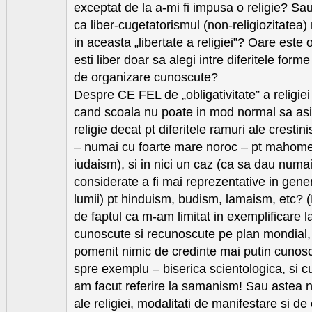
exceptat de la a-mi fi impusa o religie? Sa
ca liber-cugetatorismul (non-religiozitatea
in aceasta „libertate a religiei”? Oare este o
esti liber doar sa alegi intre diferitele form
de organizare cunoscute?
Despre CE FEL de „obligativitate” a religiei
cand scoala nu poate in mod normal sa asi
religie decat pt diferitele ramuri ale crestin
– numai cu foarte mare noroc – pt mahome
iudaism), si in nici un caz (ca sa dau num
considerate a fi mai reprezentative in general
lumii) pt hinduism, budism, lamaism, etc? (
de faptul ca m-am limitat in exemplificare la 
cunoscute si recunoscute pe plan mondial, 
pomenit nimic de credinte mai putin cunosc
spre exemplu – biserica scientologica, si cu
am facut referire la samanism! Sau astea
ale religiei, modalitati de manifestare si d