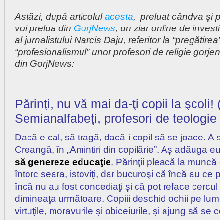
Astăzi, după articolul
acesta
, preluat cândva şi
voi prelua din
GorjNews
, un ziar online de investi
al jurnalistului Narcis Daju, referitor la “pregătirea”
“profesionalismul” unor profesori de religie gorjen
din GorjNews:
Părinţi, nu vă mai da-ţi copii la şcoli! (
Semianalfabeţi, profesori de teologie
Dacă e cal, să tragă, dacă-i copil să se joace. A 
Creangă, în „Amintiri din copilărie”. Aş adăuga e
să genereze educaţie
. Părinţii pleacă la muncă
întorc seara, istoviţi, dar bucuroşi că încă au c
încă nu au fost concediaţi şi că pot reface cercu
dimineaţa următoare. Copiii deschid ochii pe lum
virtuţile, moravurile şi obiceiurile, şi ajung să se