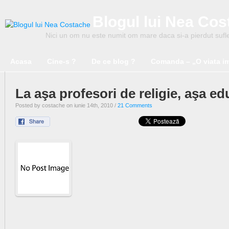
Blogul lui Nea Co
Nici un om nu este numit om mare daca si-a pierdut suflet
Acasa
Cine-s ?
De ce blog ?
Comanda – „O viata i
La aşa profesori de religie, aşa ed
Posted by costache on iunie 14th, 2010 /
21 Comments