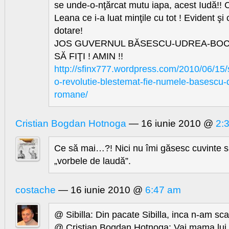
se unde-o-nţărcat mutu iapa, acest Iudă!
Leana ce i-a luat minţile cu tot ! Evident şi 
dotare!
JOS GUVERNUL BĂSESCU-UDREA-BOC 
SĂ FIŢI ! AMIN !!
http://sfinx777.wordpress.com/2010/06/15/s
o-revolutie-blestemat-fie-numele-basescu-
romane/
Cristian Bogdan Hotnoga
— 16 iunie 2010 @
2:
Ce să mai…?! Nici nu îmi găsesc cuvinte 
„vorbele de laudă”.
costache
— 16 iunie 2010 @
6:47 am
@ Sibilla: Din pacate Sibilla, inca n-am sca
@ Cristian Bogdan Hotnoga: Vai mama lui,