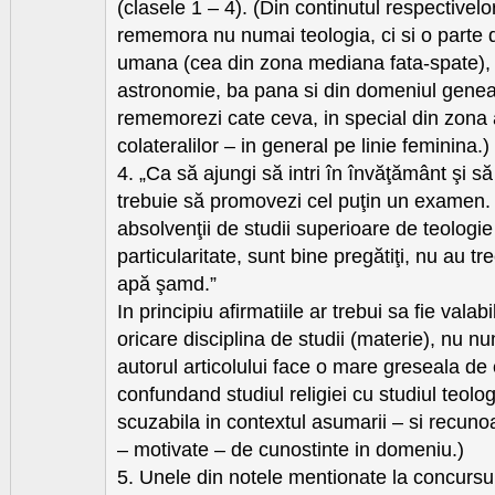
(clasele 1 – 4). (Din continutul respectivelor
rememora nu numai teologia, ci si o parte 
umana (cea din zona mediana fata-spate), 
astronomie, ba pana si din domeniul genea
rememorezi cate ceva, in special din zona 
colateralilor – in general pe linie feminina.)
4. „Ca să ajungi să intri în învăţământ şi să
trebuie să promovezi cel puţin un examen
absolvenţii de studii superioare de teologie
particularitate, sunt bine pregătiţi, nu au t
apă şamd.”
In principiu afirmatiile ar trebui sa fie valabi
oricare disciplina de studii (materie), nu num
autorul articolului face o mare greseala de
confundand studiul religiei cu studiul teolog
scuzabila in contextul asumarii – si recunoas
– motivate – de cunostinte in domeniu.)
5. Unele din notele mentionate la concursu