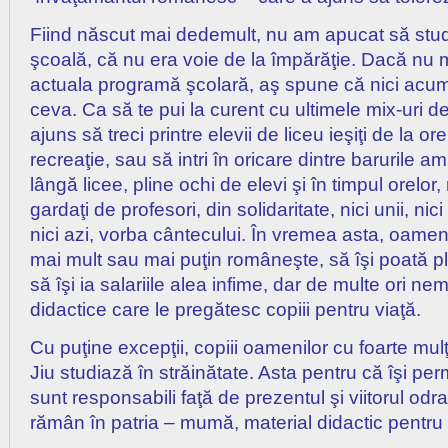
Fiind născut mai dedemult, nu am apucat să studi
şcoală, că nu era voie de la împărăţie. Dacă nu 
actuala programă şcolară, aş spune că nici acu
ceva. Ca să te pui la curent cu ultimele mix-uri de
ajuns să treci printre elevii de liceu ieşiţi de la ore
recreaţie, sau să intri în oricare dintre barurile a
lângă licee, pline ochi de elevi şi în timpul orelor,
gardaţi de profesori, din solidaritate, nici unii, nic
nici azi, vorba cântecului. În vremea asta, oame
mai mult sau mai puţin româneşte, să îşi poată pl
să îşi ia salariile alea infime, dar de multe ori ne
didactice care le pregătesc copiii pentru viaţă.
Cu puţine excepţii, copiii oamenilor cu foarte mul
Jiu studiază în străinătate. Asta pentru că îşi per
sunt responsabili faţă de prezentul şi viitorul odra
rămân în patria – mumă, material didactic pentru 