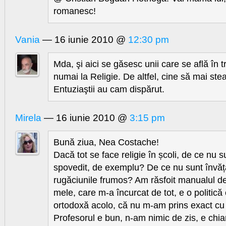
romanesc!
Vania
— 16 iunie 2010 @
12:30 pm
Mda, şi aici se găsesc unii care se află în 
numai la Religie. De altfel, cine să mai st
Entuziaştii au cam dispărut.
Mirela
— 16 iunie 2010 @
3:15 pm
Bună ziua, Nea Costache!
Dacă tot se face religie în școli, de ce nu su
spovedit, de exemplu? De ce nu sunt învăț
rugăciunile frumos? Am răsfoit manualul de r
mele, care m-a încurcat de tot, e o politică 
ortodoxă acolo, că nu m-am prins exact cu 
Profesorul e bun, n-am nimic de zis, e chia