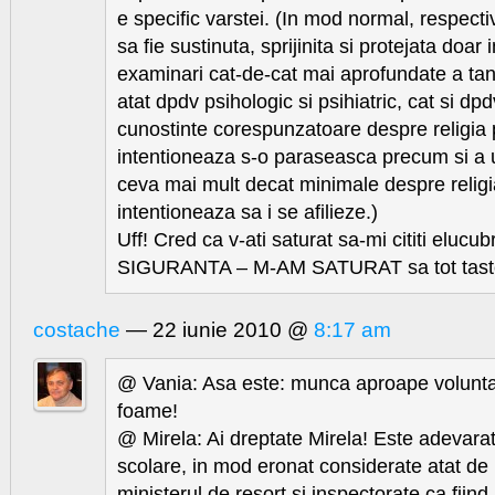
e specific varstei. (In mod normal, respecti
sa fie sustinuta, sprijinita si protejata doar
examinari cat-de-cat mai aprofundate a tan
atat dpdv psihologic si psihiatric, cat si dpd
cunostinte corespunzatoare despre religia 
intentioneaza s-o paraseasca precum si a 
ceva mai mult decat minimale despre religi
intentioneaza sa i se afilieze.)
Uff! Cred ca v-ati saturat sa-mi cititi elucub
SIGURANTA – M-AM SATURAT sa tot tastez
costache
— 22 iunie 2010 @
8:17 am
@ Vania: Asa este: munca aproape volunt
foame!
@ Mirela: Ai dreptate Mirela! Este adevarat
scolare, in mod eronat considerate atat de pa
ministerul de resort si inspectorate ca fiind