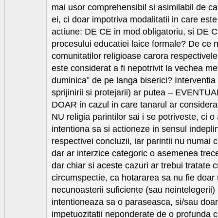
mai usor comprehensibil si asimilabil de ca
ei, ci doar impotriva modalitatii in care est
actiune: DE CE in mod obligatoriu, si DE C
procesului educatiei laice formale? De ce n
comunitatilor religioase carora respectivele
este considerat a fi nepotrivit la vechea me
duminica” de pe langa biserici? Interventia 
sprijinirii si protejarii) ar putea – EVENTU
DOAR in cazul in care tanarul ar considera
NU religia parintilor sai i se potriveste, ci o 
intentiona sa si actioneze in sensul indeplini
respectivei concluzii, iar parintii nu numai 
dar ar interzice categoric o asemenea trecer
dar chiar si aceste cazuri ar trebui tratate
circumspectie, ca hotararea sa nu fie doar
necunoasterii suficiente (sau neintelegerii) 
intentioneaza sa o paraseasca, si/sau doar a
impetuozitatii neponderate de o profunda 