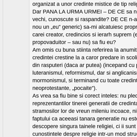
organizat a unor credinte mistice de tip reli
Dar PANA LA URMA URMEI – DE CE sa ne li
vechi, cunoscute si raspandite? DE CE n-a
nou un „eu” generic) sa-mi alcatuiesc propri
carei creator, credincios si ierarh suprem (
propovaduitor – sau nu) sa fiu eu?
Am omis cu buna stiinta referirea la anumit
credintei crestine la a caror predare in sco
din rasputeri (daca ar putea) (incepand cu 
luteranismul, reformismul, dar si anglicani
mormonismul, si terminand cu toate credin
neoprotestante, „pocaite”).
As vrea sa fiu bine si corect inteles: nu pl
reprezentantilor tinerei generatii de credint
stramosilor lor de vreun mileniu incoace, ni
faptului ca aceeasi tanara generatie nu est
descopere singura tainele religiei, ci ii sun
cunostintele despre religie intr-un mod struc