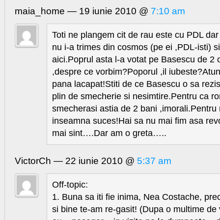
maia_home — 19 iunie 2010 @
7:10 am
Toti ne plangem cit de rau este cu PDL dar
nu i-a trimes din cosmos (pe ei ,PDL-isti) si 
aici.Poprul asta l-a votat pe Basescu de 2 
,despre ce vorbim?Poporul ,il iubeste?Atun
pana lacapat!Stiti de ce Basescu o sa rezi
plin de smecherie si nesimtire.Pentru ca ro
smecherasi astia de 2 bani ,imorali.Pentru
inseamna suces!Hai sa nu mai fim asa revo
mai sint….Dar am o greta…..
VictorCh — 22 iunie 2010 @
5:37 am
Off-topic:
1. Buna sa iti fie inima, Nea Costache, prec
si bine te-am re-gasit! (Dupa o multime de