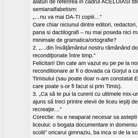
alaturi de referirea in cadrul ACELUIASI titl
semianalfabetism:
„…nu va mai DA-TI copiii…”
Oare chiar niciunul dintre editori, redactori,
pana si dactilografi – nu mai poseda nici 
minimale de gramatica/ortografie?
2. „…din învăţământul nostru rămânând doar
recondiţionate între timp.”
Felicitari! Din cate am vazut eu pe pe la no
reconditionare ar fi o dovada ca Gorjul a c
Timisului (sau poate doar n-am constatat E
care poate s-or fi facut si prin Timis).
3. „Ca să te pui la curent cu ultimele mix-ur
ajuns să treci printre elevii de liceu ieşiţi de
recreaţie…”
Corectie: nu e neaparat necesar sa astepti
liceului: o bogata documentare in domeniu o
scolii” oricarui gimnaziu, ba inca si de la s