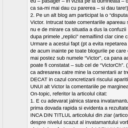
eu – pasager – in vizita pe la dumneata – 
ca sa-mi mai dau cu parerea – si dau tare!
2. Pe un alt blog am participat la o “disputa
Victor. Intrucat toate comentariile apareau
nu e de mirare ca situatia a dus la confuzii in
dupa primele „replici” nemaifiind clar cine c
Urmare a acestui fapt (pt a evita repetarea
de acum inainte pe toate blogurile pe car
mai postez sub numele “Victor”, ca pana 
poate fi constatat – sub cel de “VictorCh”
ca adresarea catre mine la comentarii ar t
DECAT in cazul concretizarii riscului apariti
UNUI alt Victor la comentariile pe marginea 
On-topic, referitor la articolul citat:
1. E cu adevarat jalnica starea invatamant
prima dovada rapida si evidenta a rezultat
INCA DIN TITLUL articolului din ziar (artico
despre nivelul scazut al invatamantului vor