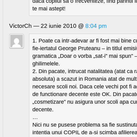
daca copilul sa o frecventeze, find parintii 
te mai astept!
VictorCh — 22 iunie 2010 @
8:04 pm
1. Poate ca intr-adevar ar fi fost mai bine c
fie-iertatul George Pruteanu – in titlul emisi
gramatica „Doar o vorba „sat-i” mai spun” –
ghilimelele.
2. Din pacate, intrucat natalitatea (atat ca ra
absoluta) a scazut in Romania atat de mult,
necesare scoli noi. Daca cele vechi pot fi 
de functionare decente este OK. Din pacate
„cosmetizare” nu asigura unor scoli apa cur
decente.
…
Nici nu se pusese problema sa fie sustinuta
intentia unui COPIL de a-si scimba afilierea