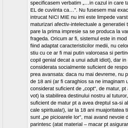
specificasem verbatim „…in cazul in care t
EL de cuviinta ca…”. Nu fusesem mai exact
intrucat NICI MIE nu imi este limpede varst
maturizari afectiv-intelectuale a generatiei
pare la prima impresie sa se produca la var
frageda. Oricum ar fi, sistemul este in mod
fiind adaptat caracteristicilor medii, nu celo
stiu cu ce ar fi mai putin valoroasa si perti
copil genial decat a unui adult idiot), dar i
considerata socialmente suficient de respo
prea avansata: daca nu mai devreme, nu p
de 18 ani (ar fi caraghios sa ne imaginam 
considerat suficient de „copt”, de matur, pt 
vot) la stabilirea destinului nostru al tuturor
suficient de matur pt a avea dreptul sa-si 
cale spirituala!), iar la 18 ani muajoritatea t
sunt „pe picioarele lor”, mai avand nevoie 
parintesc (atat material – macar pt asigurar