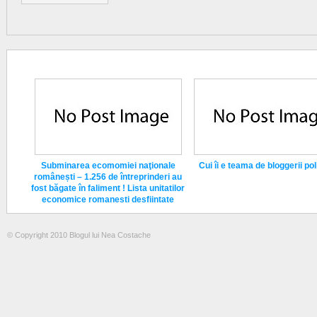
Subminarea ecomomiei naţionale
Cui îi e teama de bloggerii poli
românești – 1.256 de întreprinderi au
fost băgate în faliment ! Lista unitatilor
economice romanesti desfiintate
© Copyright 2010 Blogul lui Nea Costache