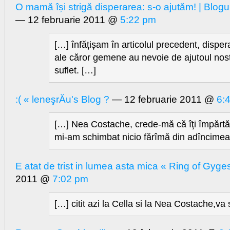
O mamă își strigă disperarea: s-o ajutăm! | Blog
— 12 februarie 2011 @
5:22 pm
[…] înfățișam în articolul precedent, disp
ale căror gemene au nevoie de ajutoul nost
suflet. […]
:( « leneşrĂu's Blog ?
— 12 februarie 2011 @
6:
[…] Nea Costache, crede-mă că îţi împărtă
mi-am schimbat nicio fărîmă din adîncimea f
E atat de trist in lumea asta mica « Ring of Gyge
2011 @
7:02 pm
[…] citit azi la Cella si la Nea Costache,va