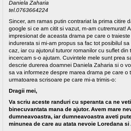
Daniela Zaharia
tel.0763664224
Sincer, am ramas putin contrariat la prima citire 
google si ce am citit si vazut, m-am cutremurat!
impresionat de aceasta drama pe care o traiest
indurerata si mi-am propus sa fac tot posibilul s
caz, iar cu ajutorul tuturor romanilor cu suflet din 
incercam s-o ajutam. Cuvintele mele sunt prea s
descrie durerea doamnei Daniela Zaharia si o vo
sa va informeze despre marea drama pe care o tr
urmatoarea scrisoare pe care mi-a trimis-o:
Dragii mei,
Va scriu aceste randuri cu speranta ca ne veti
binecuvantata mana de ajutor. Avem mare nev
dumneavoastra, iar dumneavoastra aveti puter
minunea de care au atata nevoie Loredana si 