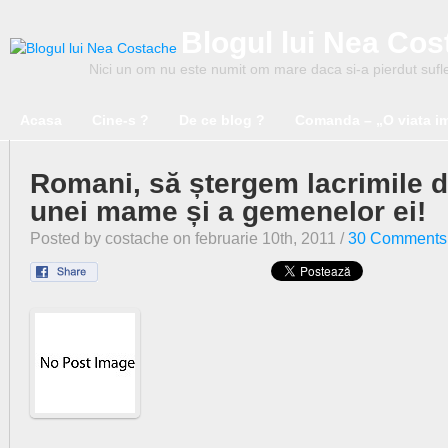
Blogul lui Nea Co
Nici un om nu este numit om mare daca si-a pierdut suflet
Acasa
Cine-s ?
De ce blog ?
Comanda – „O viata i
Romani, să ștergem lacrimile d
unei mame și a gemenelor ei!
Posted by costache on februarie 10th, 2011 /
30 Comments