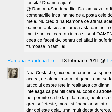
fericita! Doamne ajuta!
@ Ramona-Sandrina Ilie: Da. am vazut artic
comentariile inca inainte de a posta cele do
mele. Nu cred d-na Ramona ce afirma acel
oameni rautaciosi in lumea asta dar inclin 
multi sunt cei care au inima si sunt OAMEN
ceea ce faceti dv. pentru cei aflati in sufer
frumoasa in familie!
Ramona-Sandrina Ilie
— 13 februarie 2011 @
1:
Nea Costache, nici eu nu cred in ce spune
aceea, de atunci m-am tot gandit cum sa f
articolul despre fete in realitatea cotidiana
inteleaga ca parintii care au copii cu atrofi
pot permite sa fie largi la mana, pentru ca
greu sufleteste, moral si financiar sa intreti
dar doi este deja…mai mult decat dureros.