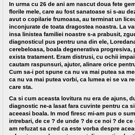
In urma cu 26 de ani am nascut doua fete gem
florile mele, care au fost sanatoase si s-au de
avut o copilarie frumoasa, au terminat un liceu
inconjurate de toata dragostea noastra. La va
insa linistea familiei noastre s-a prabusit, zgu
diagnosticul pus pentru una din ele, Loredana
cerebeloasa, boala degenerativa progresiva, 
exista tratament. Eram distrusi, cu ochii impai
cautam raspunsuri, ajutor, alinare orice pentru
Cum sa-i pot spune ca nu va mai putea sa mea
ca nu va mai putea vorbi, ca lumea ei se va r
care sta.
Ca si cum aceasta lovitura nu era de ajuns, du
diagnostic ne-a lasat fara cuvinte pentru ca s
aceeasi boala. In mod firesc mi-am pus o su
intrebari, de ce ? de unde ? de ce noi ? de ce
am refuzat sa cred ca este vorba despre acea