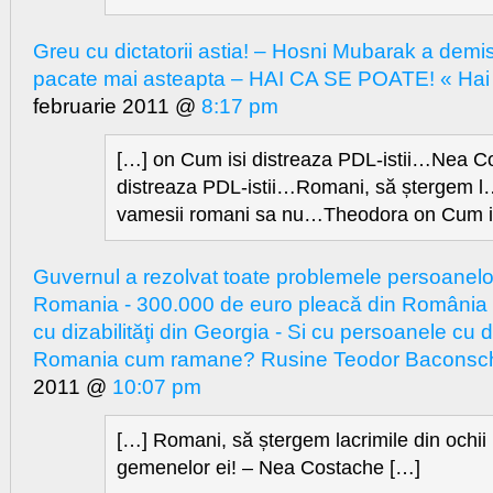
Greu cu dictatorii astia! – Hosni Mubarak a demisi
pacate mai asteapta – HAI CA SE POATE! « Hai 
februarie 2011 @
8:17 pm
[…] on Cum isi distreaza PDL-istii…Nea C
distreaza PDL-istii…Romani, să ștergem l…
vamesii romani sa nu…Theodora on Cum is
Guvernul a rezolvat toate problemele persoanelor 
Romania - 300.000 de euro pleacă din România
cu dizabilităţi din Georgia - Si cu persoanele cu di
Romania cum ramane? Rusine Teodor Baconsch
2011 @
10:07 pm
[…] Romani, să ștergem lacrimile din ochii
gemenelor ei! – Nea Costache […]