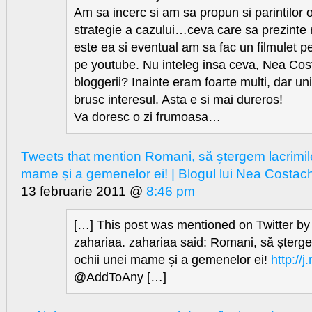
Am sa incerc si am sa propun si parintilor
strategie a cazului…ceva care sa prezinte 
este ea si eventual am sa fac un filmulet p
pe youtube. Nu inteleg insa ceva, Nea C
bloggerii? Inainte eram foarte multi, dar uni
brusc interesul. Asta e si mai dureros!
Va doresc o zi frumoasa…
Tweets that mention Romani, să ștergem lacrimile
mame și a gemenelor ei! | Blogul lui Nea Costac
13 februarie 2011 @
8:46 pm
[…] This post was mentioned on Twitter by
zahariaa. zahariaa said: Romani, să șterge
ochii unei mame și a gemenelor ei!
http://
@AddToAny […]