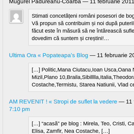
Mugurel Pădureanu-Coarba — 11 februarie 20
Stimati concetățeni români posesori de bog
Vă propun să contribuim și noi după puteril
făcut este în măsură să ne întărească sufl
dovedim că suntem și creștini!…
Ultima Ora « Popateapa's Blog
— 11 februarie 
[…] Politic,Mana Ciutacu,Ioan Usca,Oana 
Mizil,Plano 10,Braila,Sibilllla,Italia,Theodo
Costache,Termistu, Starea Natiunii, Vlad c
AM REVENIT ! « Stropi de suflet la vedere
— 11 
7:10 pm
[…] “acasă” pe blog : Mirela, Teo, Cristi, C
Elisa, Zamfir, Nea Costache, […]