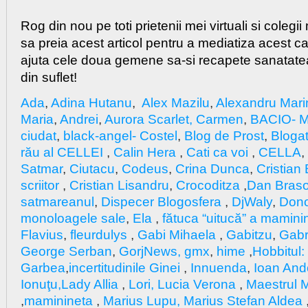
Rog din nou pe toti prietenii mei virtuali si colegi
sa preia acest articol pentru a mediatiza acest ca
ajuta cele doua gemene sa-si recapete sanatat
din suflet!
Ada
,
Adina Hutanu
,
Alex Mazilu
,
Alexandru Mari
Maria
,
Andrei
,
Aurora Scarlet,
Carmen
,
BACIO- M
ciudat
,
black-angel- Costel
,
Blog de Prost
,
Bloga
rău al CELLEI
,
Calin Hera
,
Cati ca voi
,
CELLA
,
Satmar
,
Ciutacu
,
Codeus
,
Crina Dunca
,
Cristian
scriitor
,
Cristian Lisandru
,
Crocoditza
,
Dan Bras
satmareanul
,
Dispecer Blogosfera
,
DjWaly
,
Don
monoloagele sale
,
Ela
,
fătuca “uitucă” a mamini
Flavius
,
fleurdulys
,
Gabi Mihaela
,
Gabitzu
,
Gabri
George Serban
,
GorjNews, gmx
,
hime
,
Hobbitul:
Garbea
,
incertitudinile Ginei
,
Innuenda
,
Ioan And
Ionuţu
,Lady Allia
,
Lori,
Lucia Verona
,
Maestrul M
,
maminineta
,
Marius Lupu, Marius Stefan Aldea