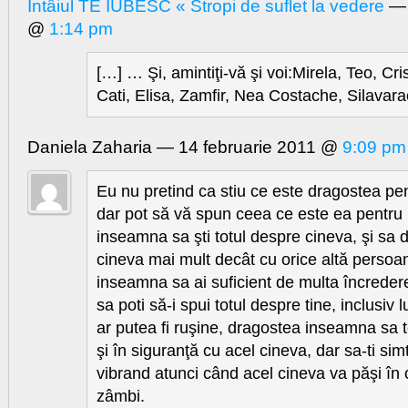
Intâiul TE IUBESC « Stropi de suflet la vedere
— 
@
1:14 pm
[…] … Şi, amintiţi-vă şi voi:Mirela, Teo, Cr
Cati, Elisa, Zamfir, Nea Costache, Silavara
Daniela Zaharia — 14 februarie 2011 @
9:09 pm
Eu nu pretind ca stiu ce este dragostea pe
dar pot să vă spun ceea ce este ea pentru
inseamna sa şti totul despre cineva, şi sa do
cineva mai mult decât cu orice altă persoa
inseamna sa ai suficient de multa încreder
sa poti să-i spui totul despre tine, inclusiv l
ar putea fi ruşine, dragostea inseamna sa te
şi în siguranţă cu acel cineva, dar sa-ti sim
vibrand atunci când acel cineva va păşi în c
zâmbi.