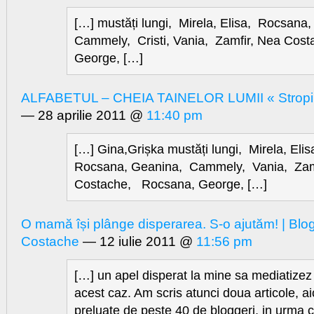
[…] mustăți lungi, Mirela, Elisa, Rocsana
Cammely, Cristi, Vania, Zamfir, Nea Cos
George, […]
ALFABETUL – CHEIA TAINELOR LUMII « Stropi d
— 28 aprilie 2011 @
11:40 pm
[…] Gina,Grișka mustăți lungi, Mirela, Elis
Rocsana, Geanina, Cammely, Vania, Zam
Costache, Rocsana, George, […]
O mamă își plânge disperarea. S-o ajutăm! | Blog
Costache
— 12 iulie 2011 @
11:56 pm
[…] un apel disperat la mine sa mediatizez
acest caz. Am scris atunci doua articole, aici
preluate de peste 40 de bloggeri, in urma 