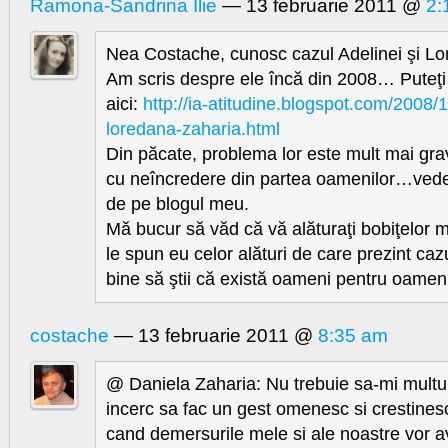
Ramona-Sandrina Ilie
— 13 februarie 2011 @
2:
Nea Costache, cunosc cazul Adelinei şi Lo
Am scris despre ele încă din 2008… Puteţi 
aici:
http://ia-atitudine.blogspot.com/2008/1
loredana-zaharia.html
Din păcate, problema lor este mult mai gr
cu neîncredere din partea oamenilor…vedeţ
de pe blogul meu.
Mă bucur să văd că vă alăturaţi bobiţelor 
le spun eu celor alături de care prezint caz
bine să ştii că există oameni pentru oameni
costache
— 13 februarie 2011 @
8:35 am
@ Daniela Zaharia: Nu trebuie sa-mi multu
incerc sa fac un gest omenesc si crestinesc 
cand demersurile mele si ale noastre vor av