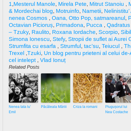
1
,
Mesterul Manole
,
Mirela Pete
,
Mitrut Stanoiu
,
M
& Mordechai blog
,
Motruinfo
,
Nametii
,
Nelinistitu
nenea Cosmos
,
Oana
, Otto Pop
, satmareanul
,
P
Octavian Picioruș
,
Primadona
,
Pucca
,
Qadratus 
– Tzuky
,
Raulito
,
Roxana Iordache
,
Scorpio
,
Sibi
Simona Ionescu
,
Stefy
,
Stropii de suflet ai Aure
Strumfita cu esarfa
,
Strumful
,
tac’su
,
Teiucul
,
Th
Trexel
,
Tzuki
,
Un blog pentru prieteni al celui de-
cel intelept
,
Vlad Ionuț
Related Posts
Nenea tata lu’
Păcăleala Măriii
Criza la romani
Plugușorul lui
Emil
Nea Costache