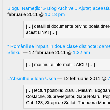
Blogul Nămeţilor » Blog Archive » Ajutați aceas
februarie 2011 @
10:18 pm
[…] detalii și documente privind boala tinere
acest LINK! […]
* Românii se impart in doua clase distincte: oamen
Sfinxul
— 12 februarie 2011 @
1:22 am
[…] mai multe informatii : AICI ! […]
L’Absinthe « Ioan Usca
— 12 februarie 2011 @
7
[…] lecturi posibile: Ziarul, Melami, Bogda
Costache, Supravieţuitor, Gabi Rotaru, Po
Gabi123, Stropi de Suflet, Theodora Marin