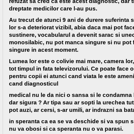
refuzat sa cred ca este acest diagnostic, dar t
dreptate medicilor care l-au pus.
Au trecut de atunci 9 ani de durere suferinta s
lor s-a deteriorat vizibil, abia daca mai pot face
sustinere, vocabularul a devenit sarac si une
monosilabic, nu pot manca singure si nu pot 
singure in acest moment.
Lumea lor este o colivie mai mare, camera lor,
tot timpul in fata televizorului. Ce poate face
pentru copii ei atunci cand viata le este ameni
cand diagnosticul
medical nu le da nici o sansa si le condamna 
dar sigura ? Ar tipa sau ar sopti la urechea tu
pot auzi, ar cersi, s-ar umili, ar indrazni sa bat
in speranta ca ea se va deschide si va spun s
nu va obosi si ca speranta nu o va parasi.