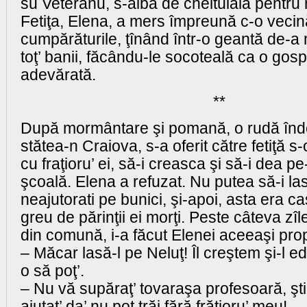
su Veteranu, s-aibă de cheltuială pentr
Fetiţa, Elena, a mers împreună c-o vecin
cumpărăturile, ţînând într-o geantă de-a 
toţ’ banii, făcându-le socoteală ca o gos
adevărată.
**
După mormântare şi pomană, o rudă înd
stătea-n Craiova, s-a oferit către fetiţă s
cu fraţioru’ ei, să-i creasca şi să-i dea p
şcoală. Elena a refuzat. Nu putea să-i las
neajutorati pe bunici, şi-apoi, asta era ca
greu de părinţii ei morţi. Peste câteva zî
din comună, i-a făcut Elenei aceeaşi pro
– Măcar lasă-l pe Neluţ! Îl creştem şi-l e
o să poţ’.
– Nu vă supăraţ’ tovaraşa profesoară, şti
ajutaţ’ da’ nu pot trăi fără frăţioru’ meu!