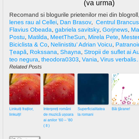
(va urma)
Recomand si blogurile prietenilor mei din blogroll
lenes rau al Cellei
,
Dan Brasov
,
Centrul Brancus
Flavius Obeada
,
gabriela savitsky
,
Gorjnews
,
Ma
Postu
,
Matilda
,
MeetTheSun
,
Mirela Pete
,
Mester
Biciclista & Co
,
Nelinistitu’ Adrian Voicu
,
Patranoi
Țeapă
,
Rokssana
,
Shayna
,
Stropii de suflet ai 
teo negura
,
theodora0303
,
Vania
,
Virus verbalis
Related Posts
Linkuiți fraților,
Interpreți români
Superficialitatea
Băi ţărane!
linkuiți!
de muzică ușoara
la romani
ai anilor ’60 – ’80
( II )