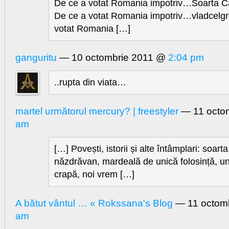
De ce a votat Romania impotriv…Soarta Ca
De ce a votat Romania impotriv…vladcelgr
votat Romania […]
ganguritu
— 10 octombrie 2011 @
2:04 pm
..rupta din viata…
martel următorul mercury? | freestyler
— 11 octo
am
[…] Povești, istorii și alte întâmplari: soarta
năzdrăvan, mardeală de unică folosință, u
crapă, noi vrem […]
A bătut vântul … « Rokssana's Blog
— 11 octom
am