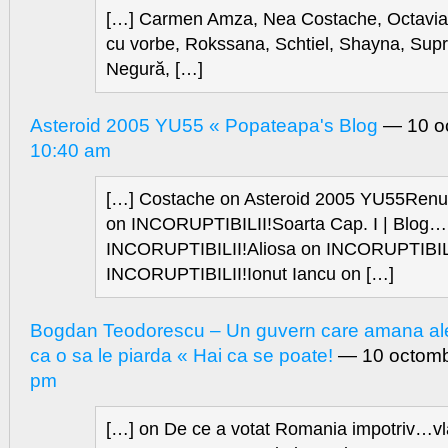
[…] Carmen Amza, Nea Costache, Octavia
cu vorbe, Rokssana, Schtiel, Shayna, Supra
Negură, […]
Asteroid 2005 YU55 « Popateapa's Blog
— 10 o
10:40 am
[…] Costache on Asteroid 2005 YU55Renun
on INCORUPTIBILII!Soarta Cap. I | Blog…
INCORUPTIBILII!Aliosa on INCORUPTIBIL
INCORUPTIBILII!Ionut Iancu on […]
Bogdan Teodorescu – Un guvern care amana ale
ca o sa le piarda « Hai ca se poate!
— 10 octomb
pm
[…] on De ce a votat Romania impotriv…vl