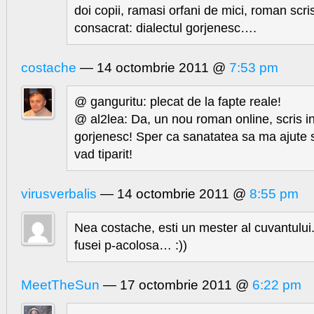
doi copii, ramasi orfani de mici, roman scri
consacrat: dialectul gorjenesc….
costache
— 14 octombrie 2011 @
7:53 pm
@ ganguritu: plecat de la fapte reale!
@ al2lea: Da, un nou roman online, scris in
gorjenesc! Sper ca sanatatea sa ma ajute sa
vad tiparit!
virusverbalis
— 14 octombrie 2011 @
8:55 pm
Nea costache, esti un mester al cuvantului
fusei p-acolosa… :))
MeetTheSun
— 17 octombrie 2011 @
6:22 pm