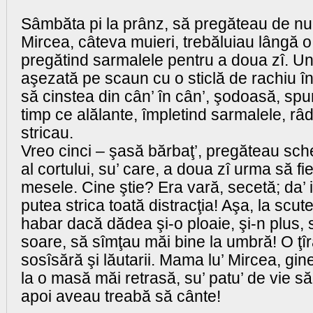
Sâmbăta pi la prânz, să pregăteau de nunt
Mircea, câteva muieri, trebăluiau lângă 
pregătind sarmalele pentru a doua zî. U
aşezată pe scaun cu o sticlă de rachiu î
să cinstea din cân’ în cân’, şodoasă, sp
timp ce alălante, împletind sarmalele, r
stricau.
Vreo cinci – şasă bărbaţ’, pregăteau sche
al cortului, su’ care, a doua zî urma să f
mesele. Cine ştie? Era vară, secetă; da’ i
putea strica toată distracţia! Aşa, la scu
habar dacă dădea şi-o ploaie, şi-n plus, s
soare, să sîmţau măi bine la umbră! O ţ
sosîsără şi lăutarii. Mama lu’ Mircea, gin
la o masă măi retrasă, su’ patu’ de vie 
apoi aveau treabă să cânte!