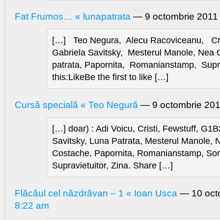
Fat Frumos… « lunapatrata
— 9 octombrie 201
[…] Teo Negura, Alecu Racoviceanu, Cri
Gabriela Savitsky, Mesterul Manole, Nea
patrata, Papornita, Romanianstamp, Suprav
this:LikeBe the first to like […]
Cursă specială « Teo Negură
— 9 octombrie 20
[…] doar) : Adi Voicu, Cristi, Fewstuff, G1B
Savitsky, Luna Patrata, Mesterul Manole, 
Costache, Papornita, Romanianstamp, Sor
Supravietuitor, Zina. Share […]
Flăcăul cel năzdrăvan – 1 « Ioan Usca
— 10 oct
8:22 am