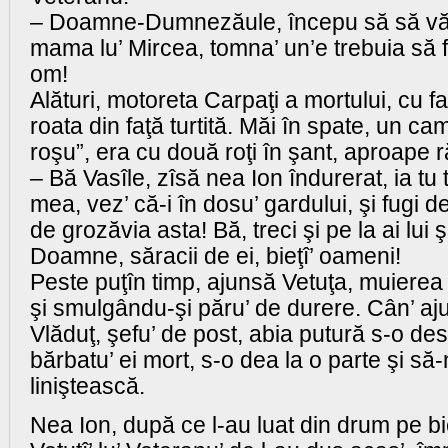
– Doamne-Dumnezăule, începu să să vă
mama lu’ Mircea, tomna’ un’e trebuia să 
om!
Alături, motoreta Carpaţi a mortului, cu fa
roata din faţă turtită. Măi în spate, un ca
roşu”, era cu două roţi în şant, aproape r
– Bă Vasîle, zîsă nea Ion îndurerat, ia tu t
mea, vez’ că-i în dosu’ gardului, şi fugi d
de grozăvia asta! Bă, treci şi pe la ai lui ş
Doamne, săracii de ei, bieţî’ oameni!
Peste puţîn timp, ajunsă Vetuţa, muierea 
şi smulgându-şi păru’ de durere. Cân’ aj
Vlăduţ, şefu’ de post, abia putură s-o de
bărbatu’ ei mort, s-o dea la o parte şi să
liniştească.
Nea Ion, după ce l-au luat din drum pe bi