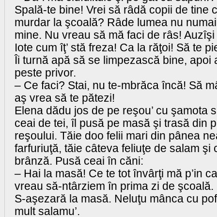
Spală-te bine! Vrei să râdă copii de tine 
murdar la şcoală? Râde lumea nu numai d
mine. Nu vreau să mă faci de râs! Auzîşi 
Iote cum îţ’ stă freza! Ca la răţoi! Să te pi
Îi turnă apă să se limpezască bine, apoi
peste privor.
– Ce faci? Stai, nu te-mbrăca încă! Să m
aş vrea să te pătezi!
Elena dădu jos de pe reşou’ cu şamota sp
ceai de tei, îl pusă pe masă şi trasă din 
reşoului. Tăie doo felii mari din pânea ne
farfuriuţă, tăie câteva feliuţe de salam şi
brânză. Pusă ceai în căni:
– Hai la masă! Ce te tot învârţi mă p’in c
vreau să-ntârziem în prima zi de şcoală.
S-aşezară la masă. Neluţu mânca cu poft
mult salamu’.