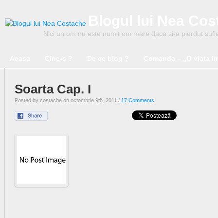
Blogul lui Nea Co
Nici un om nu este numit om mare daca si-a pierdut suflet
Acasa
Cine-s ?
De ce blog ?
Comanda – „O viata i
Soarta Cap. I
Posted by costache on octombrie 9th, 2011 /
17 Comments