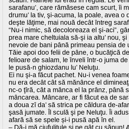
scaun. Hainele lui erau în regulă. Le verif
sarafanu’, care rămăsese cam scurt, îi m
drumu’ la tiv, şi-acuma, la poale, avea o 
deşte lăţime, mai nouă decât întreg saraf
“Nu-i nimic, să decoloreaza el şi-aci”, gâ
prea mare cheltuiala să-şi ia altu’ nou, ş
nevoie de bani până primeau pensia de 
Tăie apoi doo felii de pâne, o bucăţică de
felioare de salam, le înveli într-o juma de 
le pusă-n ghiozdanu lu’ Neluţu.
Ei nu şi-a făcut pachet. Nu-i venea foam
nu era decât cât să mănânce el dimineaţa
nc-o ţîră, cât a mânca el la prânz, până 
mâncarea. Mâncare, ar fi făcut ea de sar
a doua zî da’ să strica pe căldura de-afa
şasă jumate. Îl sculă şi pe Neluţu. Îi adu
afară să se spele și-i pusă apă în el.
– Dă-i mă ciufulitule şi pe gât cu săpun! A