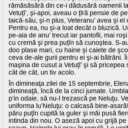
rămăsăsără din ce-i dădusără oamenii 
Vetuţî’, şi-apoi, aveau o ţîră pensie de p
taică-său, şi-n plus, Veteranu’ avea şi el
Pentru ea, nu şi-a loat decât o bluzică. 
pe-aia de anu’ trecut iar pantofii, mai roşi 
cu cremă şi prea puțîn să cunoştea. S-au
doo plase mari, cu haine şi caiete de şco
ceva de-ale gurii pentru ei şi-ai bătrâni.
maşina de cusut a Vetuţî’ şi să pricepea 
cât de cât, un tiv acolo.
În dimineaţa zilei de 15 septembrie, Elena
dimineaţă, încă de la cinci jumate. Umbla 
p’in odaie, să nu-l trezască pe Neluţu. Ve
uniforma lu’Neluţu: o calcasă bine-asar
păru puţîn cupită la guler şi măi pusă fie
intinda din nou. O aseză apoi cu grijă pe