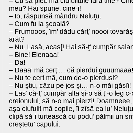
– Cu să plec mă ciufulitule fără tine? Cine
meu? Hai spune, cine-i!
– Io, răspunsă mândru Neluţu.
– Cum fu la şcoală?
– Frumooos, îm’ dădu cărţ’ noooi tovarăş
arăt?
– Nu. Lasă, acas[! Hai să-ţ’ cumpăr sala
– Bine! Elenaaa!
– Da!
– Daaa’ mă cerţ’… că pierdui guuumaaa
– Nu te cert mă, cum de-o pierdusi?
– Nu ştiu, căzu pe jos şi… n-o măi găsîi!
– Las’ că-ţ’ cumpăr alta şi-o să ţ’-o leg c
creionului, să n-o mai pierzi! Doamneee, 
așa ciufulit mă copile, îi zîsă ea lu’ Nelu
clipă să-i turtească cu podu’ pălmii un s
creștetu’ capului.