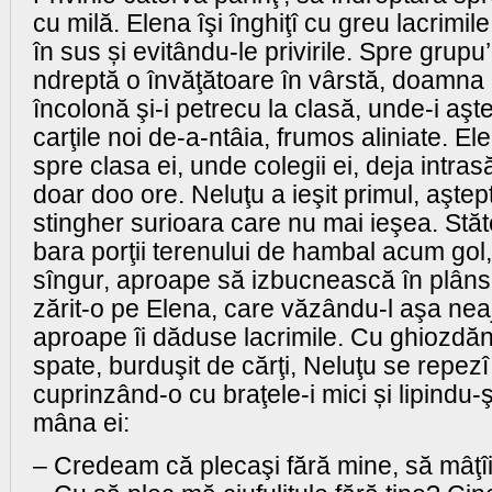
cu milă. Elena îşi înghiţî cu greu lacrimile
în sus și evitându-le privirile. Spre grupu’
ndreptă o învăţătoare în vârstă, doamna 
încolonă şi-i petrecu la clasă, unde-i aşt
carţile noi de-a-ntâia, frumos aliniate. El
spre clasa ei, unde colegii ei, deja intrasă
doar doo ore. Neluţu a ieşit primul, aşte
stingher surioara care nu mai ieşea. Stă
bara porţii terenului de hambal acum gol,
sîngur, aproape să izbucnească în plâns
zărit-o pe Elena, care văzându-l aşa neajut
aproape îi dăduse lacrimile. Cu ghiozdăn
spate, burduşit de cărţi, Neluţu se repezî
cuprinzând-o cu braţele-i mici și lipindu-
mâna ei:
– Credeam că plecaşi fără mine, să mâţîi