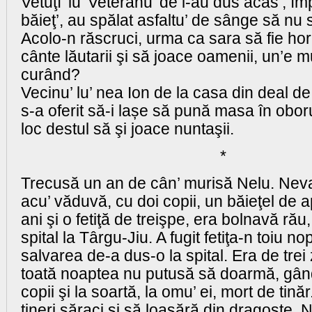
Vetuţî’ lu’ Veteranu’ de l-au dus acas’, î
băieţ’, au spălat asfaltu’ de sânge să nu 
Acolo-n răscruci, urma ca sara să fie h
cânte lăutarii şi să joace oamenii, un’e 
curând?
Vecinu’ lu’ nea Ion de la casa din deal de 
s-a oferit să-i lașe să pună masa în oboru
loc destul să şi joace nuntaşii.
*
Trecusă un an de cân’ murisă Nelu. Nevas
acu’ văduvă, cu doi copii, un băieţel de
ani şi o fetiţă de treişpe, era bolnavă rău,
spital la Târgu-Jiu. A fugit fetiţa-n toiu no
salvarea de-a dus-o la spital. Era de trei z
toată noaptea nu putusă să doarmă, gân
copii şi la soartă, la omu’ ei, mort de tin
tineri săraci şi să loasără din dragoste. N