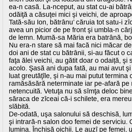
ea-n casă. La-nceput, au stat cu-ai bătrâni
odăiţă a căsuţei mici şi veichi, de aproap
Tată-său Ion, bătrânu’ căruia tot satu-i z
avea un picior de pe front şi umbla-n cârj
de lemn. Mumă-sa Măria era batrână, bol
Nu era-n stare să mai facă nici măcar 
doi ani de stat cu bătrânii, si-au făcut o 
faţa ălei veichi, au gătit doar o odaiță, şi
acolo. Şasă ani dupa fată, au mai avut şi 
luat greutăţîle, şi n-au mai putut termin
ramăsăsără neterminate iar pe-afară pe 
netencuită. Vetuţa nu să sîmţa deloc bine
săraca de zîceai că-i schilete, era mereu
slăbită.
De-odată, uşa salonului să deschisă, lu
şi intrară-n salon doo femei de serviciu. 
lumina. Închisă oichii. Le auzî pe femei,