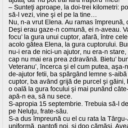
– Sunteţi aproape, la doi-trei kilometri: po
să-l vezi, vine şi el pe la tine…
Nu, n-a vrut Elena. Au ramas împreună, 
Deşi erau gaze-n comună, ei n-aveau. V
focu’ la gura unui cuptor, afară, între cele
acolo gătea Elena, la gura cuptorului. B
nu-i era de nici-un ajutor, nu era-n stare, 
cap nu mai era prea zdravănă. Bietu’ bun
Veteranu’, încerca şi el cum putea, aşa-n 
de-ajutor fetii, ba spărgând lemne s-aibă 
cuptor, ba având grijă de purcel şi găini,
o oală la gura focului şi mai punând cât
apă-n ea, să nu sece.
S-apropia 15 septembrie. Trebuia să-l de
pe Neluţu, frate-său.
S-a dus împreună cu el cu rata la Târgu-J
uniformă, pantofi noi, şi doo cămăşi. Avea