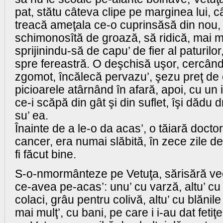
pat, stătu câteva clipe pe marginea lui, c
treacă ameţala ce-o cuprinsăsă din nou, 
schimonosîtă de groază, să ridică, mai m
sprijinindu-să de capu’ de fier al paturilo
spre fereastră. O deşchisă uşor, cercân
zgomot, încălecă pervazu’, şezu preţ de 
picioarele atârnând în afară, apoi, cu un 
ce-i scăpă din gât şi din suflet, îşi dădu
su’ ea.
Înainte de a le-o da acas’, o tăiară doctor
cancer, era numai slăbită, în zece zile de
fi făcut bine.
S-o-nmormânteze pe Vetuţa, sărisără veci
ce-avea pe-acas’: unu’ cu varză, altu’ cu
colaci, grâu pentru colivă, altu’ cu blănile
mai mulţ’, cu bani, pe care i i-au dat fetiţe