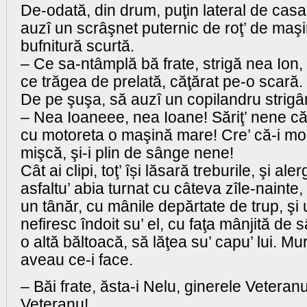
De-odată, din drum, puţin lateral de casa
auzî un scrâşnet puternic de roţ’ de maşi
bufnitură scurtă.
– Ce sa-ntâmplă bă frate, strigă nea Ion, t
ce trăgea de prelată, căţărat pe-o scară.
De pe şuşa, să auzî un copilandru strigâ
– Nea Ioaneee, nea Ioane! Săriţ’ nene că-
cu motoreta o maşină mare! Cre’ că-i mo
mişcă, şi-i plin de sânge nene!
Cât ai clipi, toţ’ își lăsară treburile, şi a
asfaltu’ abia turnat cu câteva zîle-nainte
un tânăr, cu mânile depărtate de trup, şi 
nefiresc îndoit su’ el, cu faţa mânjită de 
o altă băltoacă, să lăţea su’ capu’ lui. Mu
aveau ce-i face.
– Băi frate, ăsta-i Nelu, ginerele Veteranul
Veteranu!