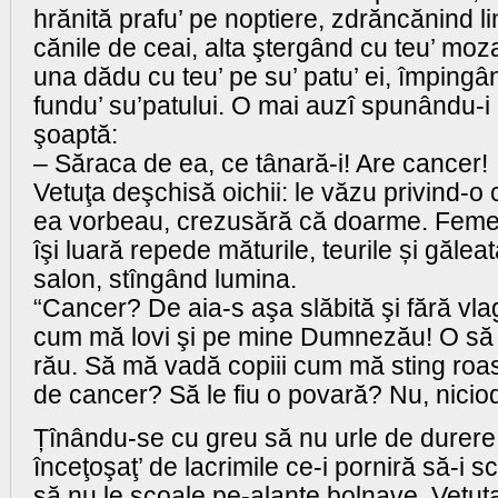
hrănită prafu’ pe noptiere, zdrăncănind li
cănile de ceai, alta ştergând cu teu’ moza
una dădu cu teu’ pe su’ patu’ ei, împingân
fundu’ su’patului. O mai auzî spunându-i 
şoaptă:
– Săraca de ea, ce tânară-i! Are cancer!
Vetuţa deşchisă oichii: le văzu privind-o
ea vorbeau, crezusără că doarme. Femeil
îşi luară repede măturile, teurile și găleata
salon, stîngând lumina.
“Cancer? De aia-s aşa slăbită şi fără v
cum mă lovi şi pe mine Dumnezău! O să 
rău. Să mă vadă copiii cum mă sting roas
de cancer? Să le fiu o povară? Nu, nicio
Țînându-se cu greu să nu urle de durere,
înceţoşaţ’ de lacrimile ce-i porniră să-i sc
să nu le scoale pe-alante bolnave, Vetuţ