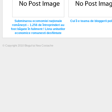
Subminarea ecomomiei naţionale
Cui îi e teama de bloggerii poli
românești – 1.256 de întreprinderi au
fost băgate în faliment ! Lista unitatilor
economice romanesti desfiintate
© Copyright 2010 Blogul lui Nea Costache