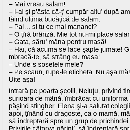
– Mai vreau salam!
– I-al şi p’ăsta că-ţ’ cumpăr altu’ după am
tăind ultima bucăţică de salam.
– Pai… si tu ce mai mananci?
– O ţîră brânză. Mie tot nu-mi place salam
– Gata, săru’ mâna pentru masă!
– Hai, că acuma se face şapte jumate! G
mbracă-te, să strâng eu masa!
– Unde-s şosetele mele?
– Pe scaun, rupe-le eticheta. Nu aşa mă! 
Uite aşa!
Intrară pe poarta școlii, Neluţu, privind ti
surioara de mână, îmbrăcat cu uniforma 
păşind stingher. Elena şi-a salutat colegi
apoi, ţînând cu dragoste, ca o mamă, mân
să îndreptară spre un grup de prichindei 
Privirile câtorva părinţ’, să îndreptară spr