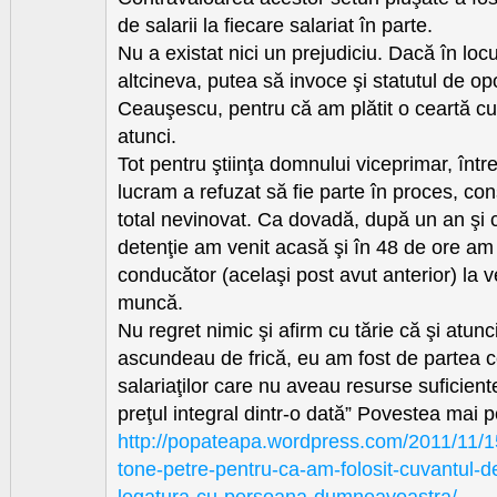
de salarii la fiecare salariat în parte.
Nu a existat nici un prejudiciu. Dacă în loc
altcineva, putea să invoce şi statutul de op
Ceauşescu, pentru că am plătit o ceartă cu
atunci.
Tot pentru ştiinţa domnului viceprimar, înt
lucram a refuzat să fie parte în proces, co
total nevinovat. Ca dovadă, după un an şi c
detenţie am venit acasă şi în 48 de ore am
conducător (acelaşi post avut anterior) la v
muncă.
Nu regret nimic şi afirm cu tărie că şi atunc
ascundeau de frică, eu am fost de partea ce
salariaţilor care nu aveau resurse suficient
preţul integral dintr-o dată” Povestea mai pe
http://popateapa.wordpress.com/2011/11/
tone-petre-pentru-ca-am-folosit-cuvantul-de