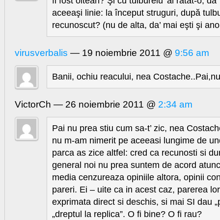
fi fost oltean? Şi cu tulburelu’ ai ratat-o, d
aceeaşi linie: la început struguri, după tul
recunoscut? (nu de alta, da’ mai eşti şi a
virusverbalis
— 19 noiembrie 2011 @
9:56 am
Banii, ochiu reacului, nea Costache..Pai,nu
VictorCh — 26 noiembrie 2011 @
2:34 am
Pai nu prea stiu cum sa-t’ zic, nea Costach
nu m-am nimerit pe aceeasi lungime de un
parca as zice altfel: cred ca recunosti si d
general noi nu prea suntem de acord atunc
media cenzureaza opiniile altora, opinii cont
pareri. Ei – uite ca in acest caz, parerea lo
exprimata direct si deschis, si mai SI dau „
„dreptul la replica”. O fi bine? O fi rau?