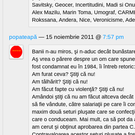
Savitsky, Geocer, Incertitudini, Madi si O
Alex Mazilu, Marin Toma, Umograf, CARME
Rokssana, Andera, Nice, Veronicisme, Ade
popateapă
— 15 noiembrie 2011 @
7:57 pm
Banii n-au miros, şi n-aduc decât bunăstarea
Aş vrea o părere despre un om care spun
fost condamnat eu în 1984, îi întreb retoric
Am furat ceva? Ştiţi că nu!
Am tâlhărit? Ştiţi că nu!
Am făcut fapte cu violenţă? Ştiţi că nu!
Amândoi ştiţi că nu am făcut altceva decât 
să fie vândute, către salariaţii pe care îi 
maxim două seturi pluşate care se confecţi
care o conduceam. Mai mult, ca să pot da a
am cerut şi obţinut aprobarea din partea C
Contravaloarea acestor seturi pluşate a fost