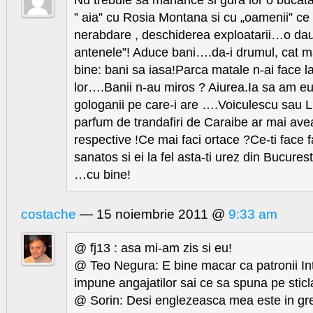
Nu trebuie sa manance si gura lor o bucat
” aia” cu Rosia Montana si cu „oamenii” ce
nerabdare , deschiderea exploatarii…o dau
antenele”! Aduce bani….da-i drumul, cat m
bine: bani sa iasa!Parca matale n-ai face la 
lor….Banii n-au miros ? Aiurea.Ia sa am eu
gologanii pe care-i are ….Voiculescu sau 
parfum de trandafiri de Caraibe ar mai ave
respective !Ce mai faci ortace ?Ce-ti face f
sanatos si ei la fel asta-ti urez din Bucuresti
…cu bine!
costache
— 15 noiembrie 2011 @
9:33 am
@ fj13 : asa mi-am zis si eu!
@ Teo Negura: E bine macar ca patronii Int
impune angajatilor sai ce sa spuna pe sticl
@ Sorin: Desi englezeasca mea este in grea