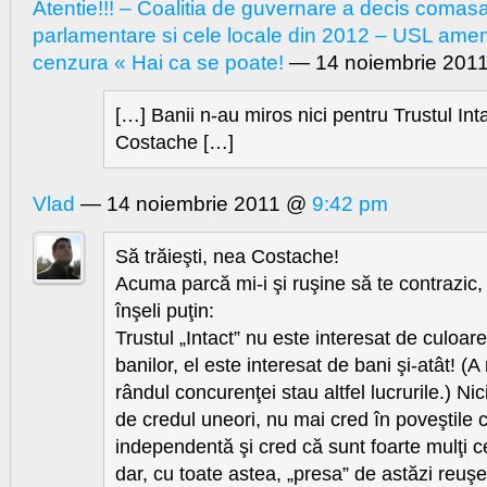
Atentie!!! – Coalitia de guvernare a decis comasa
parlamentare si cele locale din 2012 – USL ame
cenzura « Hai ca se poate!
— 14 noiembrie 201
[…] Banii n-au miros nici pentru Trustul Int
Costache […]
Vlad
— 14 noiembrie 2011 @
9:42 pm
Să trăieşti, nea Costache!
Acuma parcă mi-i şi ruşine să te contrazic, 
înşeli puţin:
Trustul „Intact” nu este interesat de culoar
banilor, el este interesat de bani şi-atât! (
rândul concurenţei stau altfel lucrurile.) Ni
de credul uneori, nu mai cred în poveştile c
independentă şi cred că sunt foarte mulţi ce
dar, cu toate astea, „presa” de astăzi reuş