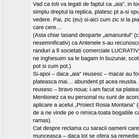
Vad ca toti va legati de faptul ca „aia”, in l
simplu dreptul la replica, platesc pt a-si s
vedere. Pai, zic (eu) si-aici cum zic si la pia
care cere…
(Asta chiar lasand deoparte „amanuntul” (c
nesemnificativ) ca Antenele s-au recunoscu
randuri a fi societati comerciale LUCRATIV
ne inghesuim sa le bagam in buzunar, scot 
pot si cum pot.)
Si-apoi – daca „aia” reusesc – macar au fos
plateasca mai… abundent pt acea reusita. 
reusesc – bravo noua: i-am facut sa plate
Mentionez ca eu personal nu sunt de acor
aplicare a acelui „Proiect Rosia Montana” (ni
de a ne vinde pe o nimica-toata bogatiile 
ramas).
Cat despre reclama cu saracii oameni car
munceasca – daca tot se ofera sa remedieze