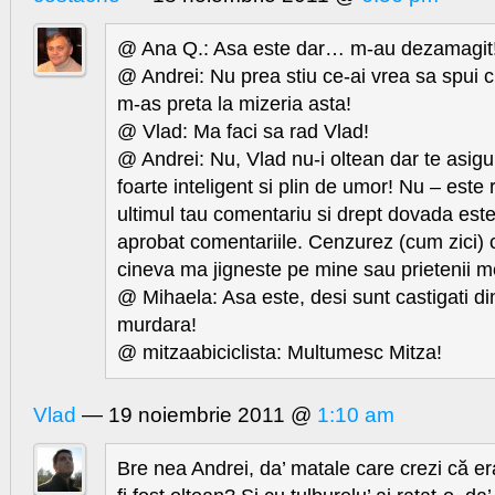
@ Ana Q.: Asa este dar… m-au dezamagit
@ Andrei: Nu prea stiu ce-ai vrea sa spui c
m-as preta la mizeria asta!
@ Vlad: Ma faci sa rad Vlad!
@ Andrei: Nu, Vlad nu-i oltean dar te asig
foarte inteligent si plin de umor! Nu – este
ultimul tau comentariu si drept dovada este
aprobat comentariile. Cenzurez (cum zici) 
cineva ma jigneste pe mine sau prietenii m
@ Mihaela: Asa este, desi sunt castigati di
murdara!
@ mitzaabiciclista: Multumesc Mitza!
Vlad
— 19 noiembrie 2011 @
1:10 am
Bre nea Andrei, da’ matale care crezi că er