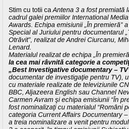
Stim cu totii ca
Antena 3 a fost premiată l
cadrul galei premiilor International Medi
Awards. Echipa emisiunii „În premieră” a
Special al Juriului pentru documentarul 
Otrăvit”, realizat de Andrei Ciurcanu, Mih
Lenard.
Materialul realizat de echipa „În premieră
la cea mai râvnită categorie a competiţ
„Best Investigative documentary – TV
documentar de investigaţie pentru TV), 
cu materiale realizate de televiziunile CN
BBC, Aljazeera English sau Channel New
Carmen Avram şi echipa emisiunii “În pr
fost nominalizaţi cu materialul “Români p
categoria Current Affairs Documentary – 
a treia nominalizare a venit pentru modu