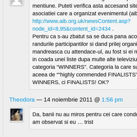
mentiune. Puteti verifica asta accesand site-
asociatiei care a organizat evenimentul (aib
http://www.aib.org.uk/newsContent.asp?
node_id=8,95&content_id=2434
.
Pentru ca s-au zbatut sa se duca pana aco
randurile participantilor si dand prilej organ
mandreasca cu attendace-ul, au fost si ei 
in coada unei liste dupa multe alte televizi
categoria “WINNERS”. Categoria la care su
aceea de ““highly commended FINALISTS”
WINNERS, ci FINALISTS! OK?
Theodora
— 14 noiembrie 2011 @
1:56 pm
Da, banii nu au miros pentru cei care condu
am observat si eu … trist