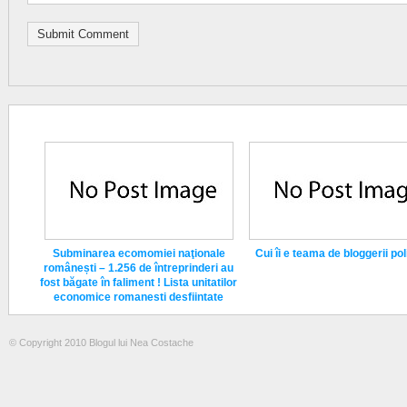
Subminarea ecomomiei naţionale
Cui îi e teama de bloggerii poli
românești – 1.256 de întreprinderi au
fost băgate în faliment ! Lista unitatilor
economice romanesti desfiintate
© Copyright 2010 Blogul lui Nea Costache