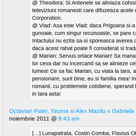
@ Theodora: Si Antenele se aliniaza cohoa
televiziuni romanesti care difuzeaza acele c
Corporation.
@ Vlad: Asa este Vlad: daca Prigoana si-a 
gunoaie, cum singur recunoaste, se pare ca
Intactului nu ezita sa-si sporeasca averea 
daca acest rahat poate fi considerat si trad
@ Marian: Servus ortace Marian! Sa manan
lor ceva dar nu incercand sa se alinieze ce
lumea! Ce sa fac Marian, cu viata la tara, 
pensionare, sunt bine, eu si familia mea! In 
romanii, cu problemele cotidiene, sperand 
in tara asta!
Octavian Paler, Yiruma si Alex Mazilu « Gabriela
noiembrie 2011 @
9:43 am
[…] Lunapatrata, Costin Comba, Flavius O