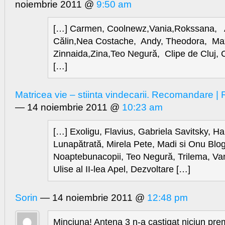
noiembrie 2011 @
9:50 am
[…] Carmen, Coolnewz,Vania,Rokssana, A
Călin,Nea Costache, Andy, Theodora, Ma
Zinnaida,Zina,Teo Negură, Clipe de Cluj,
[…]
Matricea vie – stiinta vindecarii. Recomandare 
— 14 noiembrie 2011 @
10:23 am
[…] Exoligu, Flavius, Gabriela Savitsky, H
Lunapătrată, Mirela Pete, Madi si Onu Blo
Noaptebunacopii, Teo Negură, Trilema, Van
Ulise al II-lea Apel, Dezvoltare […]
Sorin
— 14 noiembrie 2011 @
12:48 pm
Minciuna! Antena 3 n-a castigat niciun prem