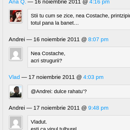
Ana Q.
— 16 noiembrie 2011 @
4:16 pm
Stii tu cum se zice, nea Costache, printzipiu
totul pana la banet…
Andrei — 16 noiembrie 2011 @
8:07 pm
Nea Costache,
acri strugurii?
Vlad
— 17 noiembrie 2011 @
4:03 pm
@Andrei: dulce rahatu’?
Andrei — 17 noiembrie 2011 @
9:48 pm
Vladut.
esti ca vinul tulburel.