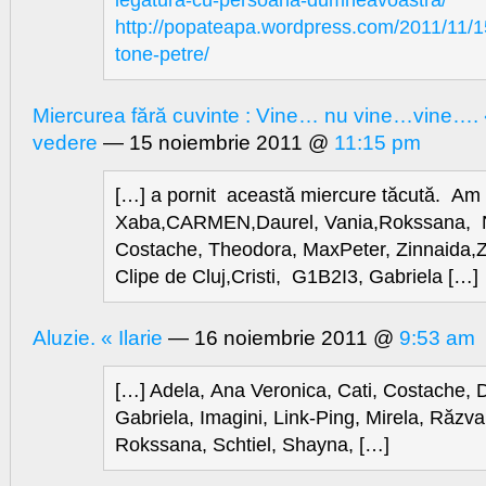
legatura-cu-persoana-dumneavoastra/
http://popateapa.wordpress.com/2011/11/15
tone-petre/
Miercurea fără cuvinte : Vine… nu vine…vine…. « 
vedere
— 15 noiembrie 2011 @
11:15 pm
[…] a pornit această miercure tăcută. Am ş
Xaba,CARMEN,Daurel, Vania,Rokssana,
Costache, Theodora, MaxPeter, Zinnaida,
Clipe de Cluj,Cristi, G1B2I3, Gabriela […]
Aluzie. « Ilarie
— 16 noiembrie 2011 @
9:53 am
[…] Adela, Ana Veronica, Cati, Costache, 
Gabriela, Imagini, Link-Ping, Mirela, Răzva
Rokssana, Schtiel, Shayna, […]