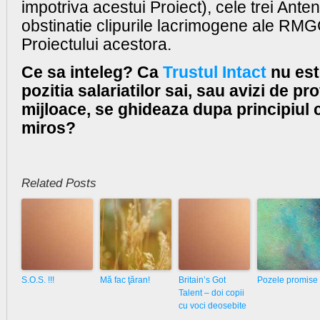
impotriva acestui Proiect), cele trei Ant
obstinatie clipurile lacrimogene ale RMG
Proiectului acestora.
Ce sa inteleg? Ca
Trustul Intact
nu est
pozitia salariatilor sai, sau avizi de pro
mijloace, se ghideaza dupa principiul 
miros?
Related Posts
S.O.S. !!!
Mă fac ţăran!
Britain’s Got
Pozele promise
Talent – doi copii
cu voci deosebite