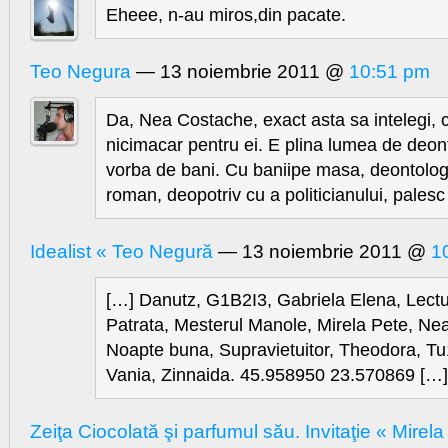
Eheee, n-au miros,din pacate.
Teo Negura
— 13 noiembrie 2011 @
10:51 pm
Da, Nea Costache, exact asta sa intelegi, 
nicimacar pentru ei. E plina lumea de deon
vorba de bani. Cu baniipe masa, deontologia
roman, deopotriv cu a politicianului, pal
Idealist « Teo Negură
— 13 noiembrie 2011 @
1
[…] Danutz, G1B2I3, Gabriela Elena, Lectu
Patrata, Mesterul Manole, Mirela Pete, Ne
Noapte buna, Supravietuitor, Theodora, Tu
Vania, Zinnaida. 45.958950 23.570869 […]
Zeiţa Ciocolată şi parfumul său. Invitaţie « Mirela