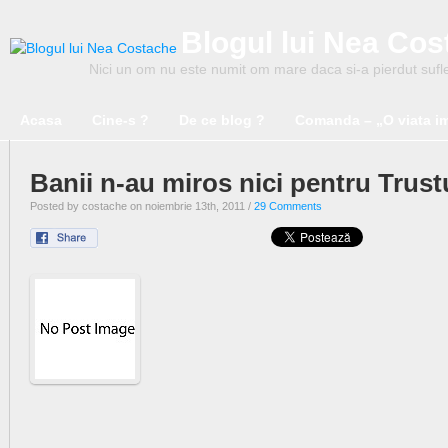
Blogul lui Nea Co
Nici un om nu este numit om mare daca si-a pierdut suflet
Acasa
Cine-s ?
De ce blog ?
Comanda – „O viata i
Banii n-au miros nici pentru Trustu
Posted by costache on noiembrie 13th, 2011 /
29 Comments