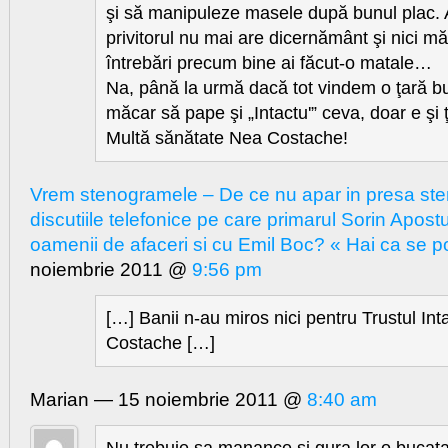
şi să manipuleze masele după bunul plac. 
privitorul nu mai are dicernământ şi nici m
întrebări precum bine ai făcut-o matale…
Na, până la urmă dacă tot vindem o ţară b
măcar să pape şi „Intactu'” ceva, doar e şi ţ
Multă sănătate Nea Costache!
Vrem stenogramele – De ce nu apar in presa st
discutiile telefonice pe care primarul Sorin Apost
oamenii de afaceri si cu Emil Boc? « Hai ca se p
noiembrie 2011 @
9:56 pm
[…] Banii n-au miros nici pentru Trustul Int
Costache […]
Marian — 15 noiembrie 2011 @
8:40 am