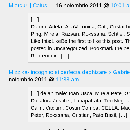
Miercuri | Caius
— 16 noiembrie 2011 @
10:01 
[…]
Datorii: Adela, AnaVeronica, Cati, Costach
Ping, Mirela, Răzvan, Rokssana, Schtiel, 
Like this:LikeBe the first to like this post. 
posted in Uncategorized. Bookmark the pe
Rebrenduire […]
Mizzika- incognito si perfecta deghizare « Gabri
noiembrie 2011 @
11:38 am
[…] de animale: Ioan Usca, Mirela Pete, Gr
Dictatura Justitiei, Lunapatrata, Teo Negu
Calin, Vacitim, Costin Comba, CELLA, Mad
Peter, Rokssana, Cristian, Pato Basil, […]