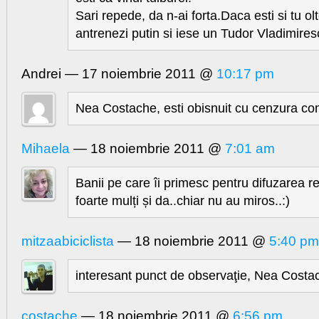
Sari repede, da n-ai forta.Daca esti si tu o
antrenezi putin si iese un Tudor Vladimiresc
Andrei — 17 noiembrie 2011 @
10:17 pm
Nea Costache, esti obisnuit cu cenzura c
Mihaela
— 18 noiembrie 2011 @
7:01 am
Banii pe care îi primesc pentru difuzarea r
foarte mulți și da..chiar nu au miros..:)
mitzaabiciclista
— 18 noiembrie 2011 @
5:40 pm
interesant punct de observaţie, Nea Costa
costache
— 18 noiembrie 2011 @
6:56 pm