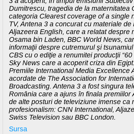
3 a acoperit, în timpul emisiunii Subiect
Dumitrescu, tragedia de la maternitatea G
categoria Clearest coverage of a single
TV, Antena 3 a concurat cu materiale de l
Aljazeera English, care a relatat despre 
Osama bin Laden, BBC World News, car
informaţii despre cutremurul şi tsunamiul
CBS cu o ediţie a renumitei producţii “6
Sky News care a acoperit criza din Egipt
Premiile International Media Excellence
acordate de The Association for Internat
Broadcasting. Antena 3 a fost singura tel
România care a ajuns în finala premiilor 
de alte posturi de televiziune imense ca
profesionalism: CNN International, Aljaz
Swiss Television sau BBC London.
Sursa