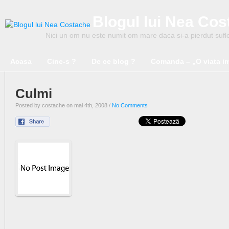
Blogul lui Nea Co
Nici un om nu este numit om mare daca si-a pierdut suflet
Acasa
Cine-s ?
De ce blog ?
Comanda – „O viata i
Culmi
Posted by costache on mai 4th, 2008 /
No Comments