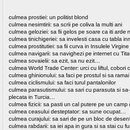
culmea prostiei: un politist blond
culmea nesimtirii: sa scrii pe coliva la multi ani
culmea geloziei: sa fii gelos pe soare ca iti arde
culmea tinichigeriei: sa invelesti casa cu tabla inmu
culmea prostitutiei: sa fii curva in Insulele Virgine
culmea navigarii: sa navighezi pe internet cu Tita
culmea sovaielii: sa ezit, sa nu ezit…
culmea World Trade Center: urci cu liftul, cobori c
culmea ghinionului: sa faci pe prostul si sa ramai
culmea ciclismului: sa faci turul pantalonilor
culmea parasutismului: sa sari cu parasuta si sa-
plecata in Turcia…
culmea fizicii: sa pasti un cal putere pe un camp
culmea ceasului desteptator: sa sune ocupat…
culmea curajului: sa sari de pe un bloc de desen
culmea rabdarii: sa iei apa in gura si sa stai cu 