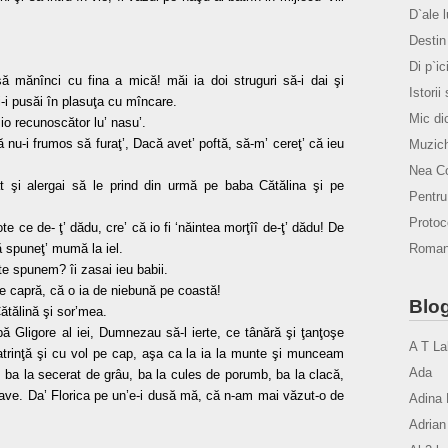
D`ale 
Destin 
Di p`ic
să mănînci cu fina a mică! măi ia doi struguri să-i dai şi
Istorii
i-i pusăi în plasuţa cu mîncare.
Mic di
io recunoscător lu’ nasu’.
că nu-i frumos să furaţ’, Dacă avet’ poftă, să-m’ cereţ’ că ieu
Muzich
Nea Co
t şi alergai să le prind din urmă pe baba Cătălina şi pe
Pentr
Protoco
te ce de- ţ’ dădu, cre’ că io fi ‘năintea morţîî de-ţ’ dădu! De
Romanu
mă spuneţ’ mumă la iel.
e spunem? îi zasai ieu babii.
i de capră, că o ia de niebună pe coastă!
Blog
ătălină şi sor’mea.
pă Gligore al iei, Dumnezau să-l ierte, ce tânără şi ţanţoşe
A T La
trinţă şi cu vol pe cap, aşa ca la ia la munte şi munceam
Ada
 ba la secerat de grâu, ba la cules de porumb, ba la clacă,
ve. Da’ Florica pe un’e-i dusă mă, că n-am mai văzut-o de
Adina 
Adrian