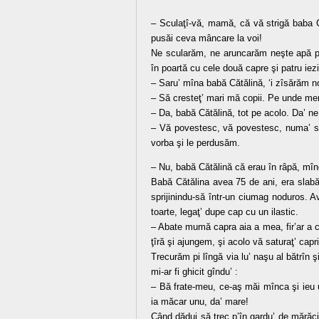
– Sculaţî-vă, mamă, că vă strigă baba C
pusăi ceva mâncare la voi!
Ne scularăm, ne aruncarăm neşte apă p
în poartă cu cele două capre şi patru iezi
– Saru’ mîna babă Cătălină, ‘i zîsărăm no
– Să cresteţ’ mari mă copii. Pe unde merg
– Da, babă Cătălină, tot pe acolo. Da’ n
– Vă povestesc, vă povestesc, numa’ să
vorba şi le perdusăm.
– Nu, babă Cătălină că erau în râpă, mî
Babă Cătălina avea 75 de ani, era slabă
sprijinindu-să într-un ciumag noduros. Av
toarte, legaţ’ dupe cap cu un ilastic.
– Abate mumă capra aia a mea, fir’ar a c
ţîră şi ajungem, şi acolo vă saturaţ’ capri
Trecurăm pi lîngă via lu’ naşu al bătrîn 
mi-ar fi ghicit gîndu’ :
– Bă frate-meu, ce-aş măi mînca şi ieu u
ia măcar unu, da’ mare!
Când dădui să trec p’în gardu’ de mărăcini 