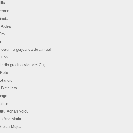
llia
verona
ineta
 Aldea
Pro
a
eSun, o gorjeanca de-a mea!
 Eon
le din gradina Victoriei Cuș
 Pete
 Stănoiu
 Biciclista
oage
lifar
titu' Adrian Voicu
a Ana Maria
Stoica Mujea