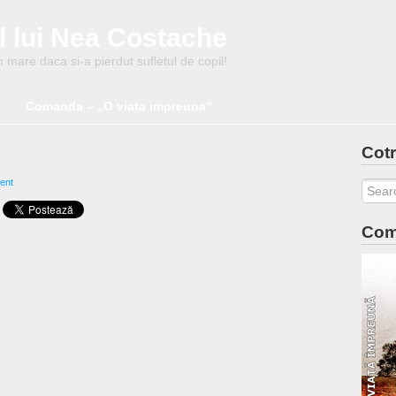
l lui Nea Costache
mare daca si-a pierdut sufletul de copil!
Comanda – „O viata impreuna”
Cotr
ent
Com