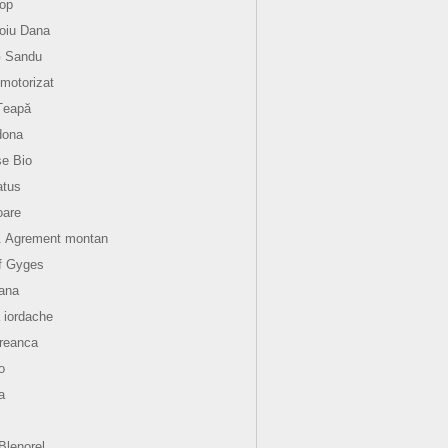
op
oiu Dana
G Sandu
motorizat
Țeapă
dona
e Bio
atus
oare
. Agrement montan
f Gyges
ana
 iordache
reanca
o
a
aBlenorel