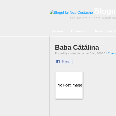
Blogu
Nici un om nu este numit om 
Acasa
Cine-s ?
De ce blog ?
Baba Cătălina
Posted by costache on mai 31st, 2008 /
1 Comm