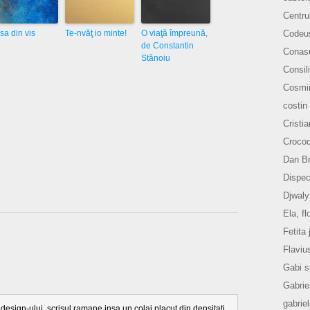
Centru
Codeu
sa din vis
Te-nvăţ io minte!
O viaţă împreună,
de Constantin
Conasu
Stănoiu
Consili
Cosmi
costin
Cristi
Crocod
Dan B
Dispec
Djwaly
Ela, fl
Fetita 
Flaviu
Gabi s
Gabrie
gabrie
esign-ului. scrisul ramane insa un colaj placut din densitati