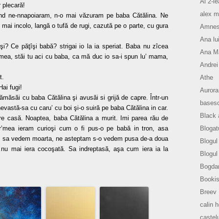
Al 2-le
 plecară!
alex m
nd ne-nnapoiaram, n-o mai văzuram pe baba Cătălina. Ne
 mai incolo, langă o tufă de rugi, cazută pe o parte, cu gura
Amnesi
Ana lu
şi? Ce păţîşi babă? strigai io la ia speriat. Baba nu zîcea
Ana Ma
-mea, stăi tu aci cu baba, ca mă duc io sa-i spun lu’ mama,
Andrei
t.
Athe
Hai fugi!
Aurora
ămăsăi cu baba Cătălina şi avusăi si grijă de capre. Într-un
basesc
 nevastă-sa cu caru’ cu boi şi-o suiră pe baba Cătălina in car.
Black 
spre casă. Noaptea, baba Cătălina a murit. Imi parea rău de
Blogat
or’mea ieram curioşi cum o fi pus-o pe babă in tron, asa
us sa vedem moarta, ne asteptam s-o vedem pusa de-a doua
Blogul 
…nu mai iera cocoşată. Sa indreptasă, aşa cum iera ia la
Blogul
Bogda
Bookis
Breev
calin 
castelu