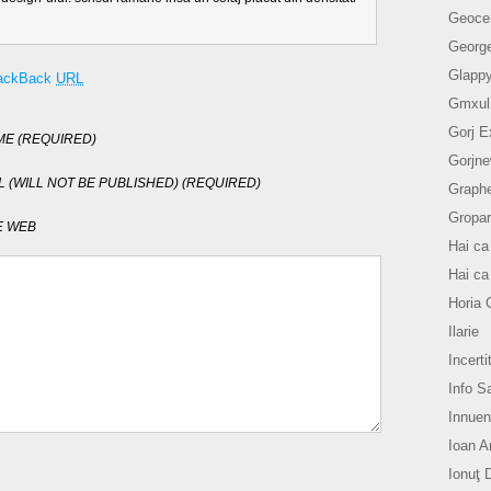
Geoce
Georg
Glapp
ackBack
URL
Gmxul
Gorj E
E (REQUIRED)
Gorjn
L (WILL NOT BE PUBLISHED) (REQUIRED)
Graph
Gropar
E WEB
Hai ca
Hai ca
Horia 
Ilarie
Incerti
Info S
Innue
Ioan A
Ionuţ 