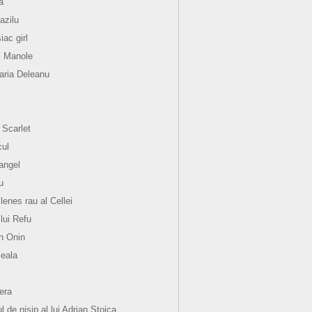
a
azilu
ac girl
i Manole
ria Deleanu
 Scarlet
ul
angel
u
lenes rau al Cellei
 lui Refu
n Onin
eala
hera
l de nisip al lui Adrian Stoica