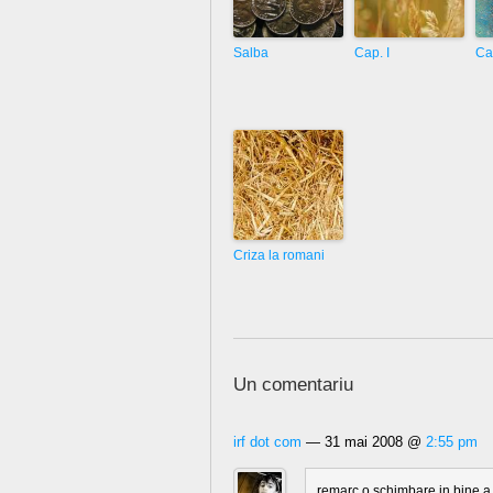
Salba
Cap. I
Ca
Criza la romani
Un comentariu
irf dot com
— 31 mai 2008 @
2:55 pm
remarc o schimbare in bine a d