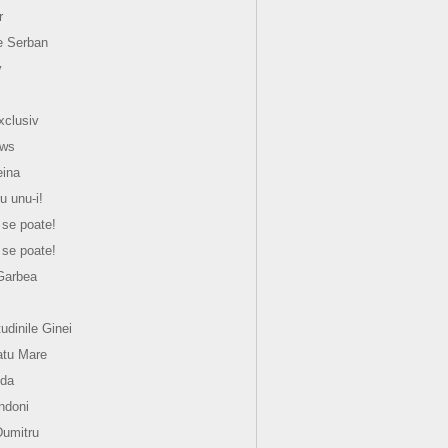
r
e Serban
y
xclusiv
ews
eina
u unu-i!
 se poate!
 se poate!
Garbea
tudinile Ginei
atu Mare
nda
ndoni
Dumitru