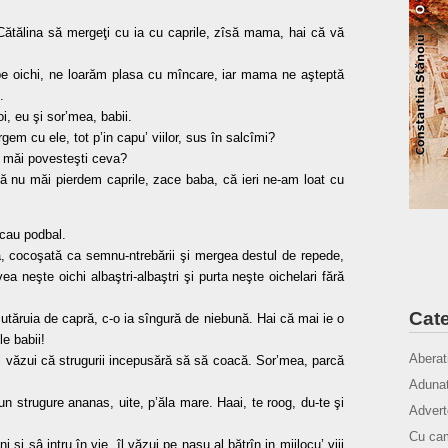
ătălina să mergeţi cu ia cu caprile, zîsă mama, hai că vă
e oichi, ne loarăm plasa cu mîncare, iar mama ne aşteptă
.
i, eu şi sor’mea, babii.
em cu ele, tot p’in capu’ viilor, sus în salcîmi?
e măi povesteşti ceva?
 nu măi pierdem caprile, zace baba, că ieri ne-am loat cu
ncau podbal.
, cocoşată ca semnu-ntrebării şi mergea destul de repede,
ea neşte oichi albaştri-albaştri şi purta neşte oichelari fără
Cate
utăruia de capră, c-o ia sîngură de niebună. Hai că mai ie o
le babii!
Aberat
şi văzui că strugurii incepusără să să coacă. Sor’mea, parcă
Adunat
n strugure ananas, uite, p’ăla mare. Haai, te roog, du-te şi
Advert
Cu cam
şi sâ intru în vie, îl văzui pe naşu al bătrîn in mijlocu’ viii