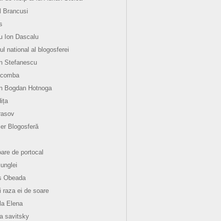
l Brancusi
s
 Ion Dascalu
ul national al blogosferei
n Stefanescu
 comba
an Bogdan Hotnoga
ița
rasov
er Blogosferă
oare de portocal
junglei
s Obeada
i raza ei de soare
la Elena
la savitsky