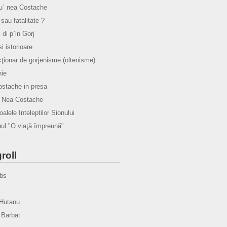
lu` nea Costache
sau fatalitate ?
i di p`in Gorj
 si istorioare
cţionar de gorjenisme (oltenisme)
ie
stache in presa
u Nea Costache
alele Inteleptilor Sionului
l "O viaţă împreună"
roll
bs
Hutanu
 Barbat