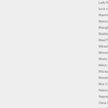
Lady A
lucia 
Mamin
Marius
Masaj
Matild
MeetTh
Mikael
Minuni
Mirela
Mitruț
Mitzaa
Monol
Mos Ca
Nelinis
Nepoat
Oana 