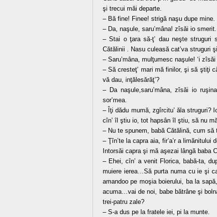
şi trecui măi departe.
– Bă fine! Finee! strigă naşu dupe mine.
– Da, naşule, saru’mâna! zîsăi io smerit.
– Stai o ţara să-ţ’ dau neşte struguri 
Cătălinii . Nasu culeasă cat’va struguri ş
– Saru’mâna, mulţumesc naşule! ‘i zîsăi 
– Să cresteţ’ mari mă finilor, şi să ştiţi 
vă dau, inţălesărăţ’?
– Da naşule,saru’mâna, zîsăi io ruşina
sor’mea.
– Îţi dădu mumă, zgîrcitu’ ăla struguri? Io
cîn’ îl ştiu io, tot hapsân îl ştiu, să nu 
– Nu te spunem, babă Cătălină, cum să t
– Ţîn’te la capra aia, fir’a’r a limănitulu
Intorsăi capra şi mă aşezai lângă baba C
– Ehei, cîn’ a venit Florica, babă-ta, du
muiere ierea…Să purta numa cu ie şi ca
amandoo pe moşia boierului, ba la sapă,
acuma…vai de noi, babe bătrâne şi bolna
trei-patru zale?
– S-a dus pe la fratele iei, pi la munte.