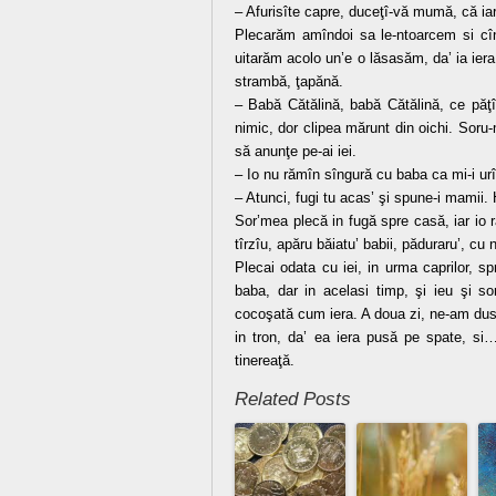
– Afurisîte capre, duceţî-vă mumă, că iar
Plecarăm amîndoi sa le-ntoarcem si cî
uitarăm acolo un’e o lăsasăm, da’ ia iera
strambă, ţapănă.
– Babă Cătălină, babă Cătălină, ce păţî
nimic, dor clipea mărunt din oichi. Soru
să anunţe pe-ai iei.
– Io nu rămîn sîngură cu baba ca mi-i urî
– Atunci, fugi tu acas’ şi spune-i mamii. 
Sor’mea plecă in fugă spre casă, iar io r
tîrzîu, apăru băiatu’ babii, păduraru’, cu
Plecai odata cu iei, in urma caprilor, 
baba, dar in acelasi timp, şi ieu şi s
cocoşată cum iera. A doua zi, ne-am d
in tron, da’ ea iera pusă pe spate, si
tinereaţă.
Related Posts