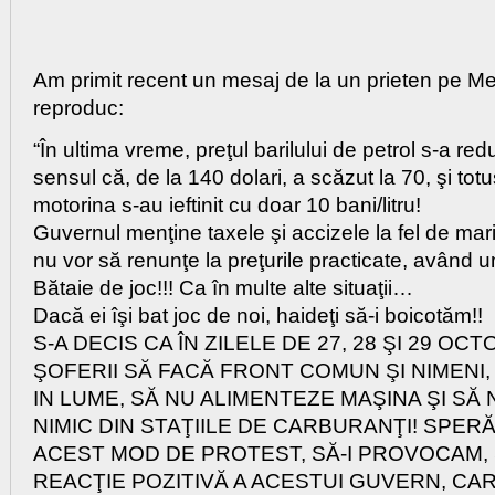
Am primit recent un mesaj de la un prieten pe Me
reproduc:
“În ultima vreme, preţul barilului de petrol s-a red
sensul că, de la 140 dolari, a scăzut la 70, şi totu
motorina s-au ieftinit cu doar 10 bani/litru!
Guvernul menţine taxele şi accizele la fel de mari,
nu vor să renunţe la preţurile practicate, având un
Bătaie de joc!!! Ca în multe alte situaţii…
Dacă ei îşi bat joc de noi, haideţi să-i boicotăm!!
S-A DECIS CA ÎN ZILELE DE 27, 28 ŞI 29 OCT
ŞOFERII SĂ FACĂ FRONT COMUN ŞI NIMENI,
IN LUME, SĂ NU ALIMENTEZE MAŞINA ŞI S
NIMIC DIN STAŢIILE DE CARBURANŢI! SPERĂ
ACEST MOD DE PROTEST, SĂ-I PROVOCAM, 
REACŢIE POZITIVĂ A ACESTUI GUVERN, CA