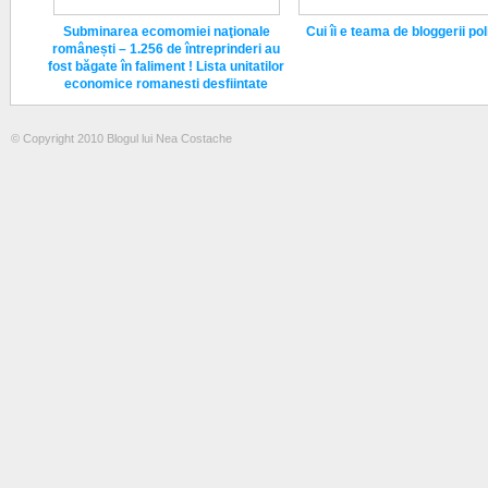
Subminarea ecomomiei naţionale
Cui îi e teama de bloggerii poli
românești – 1.256 de întreprinderi au
fost băgate în faliment ! Lista unitatilor
economice romanesti desfiintate
© Copyright 2010 Blogul lui Nea Costache