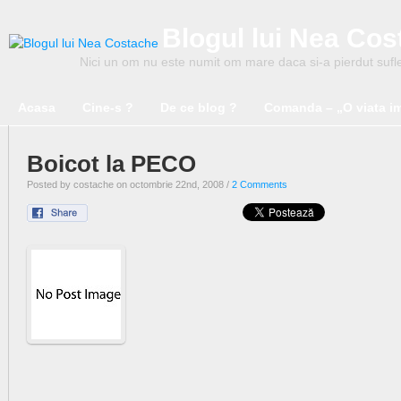
Blogul lui Nea Co
Nici un om nu este numit om mare daca si-a pierdut suflet
Acasa
Cine-s ?
De ce blog ?
Comanda – „O viata i
Boicot la PECO
Posted by costache on octombrie 22nd, 2008 /
2 Comments