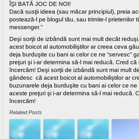
ÎŞI BATĂ JOC DE NOI!
Dacă susţii ideea (sau măcar principiul), preia ac
postează-l pe blogul tău, sau trimite-l prietenilor tă
messenger.”
Deşi sorţii de izbândă sunt mai mult decât reduşi
acest boicot al automobiliştilor ar creea ceva gău
deja burduşite cu bani ai celor ce ne “servesc” g
preţuri şi i-ar determina să-l mai reducă. Cred că
încercăm! Deşi sorţii de izbândă sunt mai mult dec
gândesc că acest boicot al automobiliştilor ar cr
buzunarele deja burduşite cu bani ai celor ce ne "
aceste preţuri şi i-ar determina să-l mai reducă. 
încercăm!
Related Posts