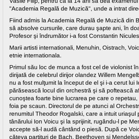
Vasile Filip, pentru ca la 14 ani să dea examenul
"Academia Regală de Muzică", unde a intrat direc
Fiind admis la Academia Regală de Muzică din Bu
să absolve cursurile, care durau şapte ani, în doar
Profesor şi îndrumător i-a fost Constantin Nicule
Marii artisti internationali, Menuhin, Oistrach, Vo
etnie internationala.
Primul său loc de munca a fost cel de violonist î
dirijată de celebrul dirijor olandez Willem Meng
nu a fost mulţumit la început de el şi i-a cerut lui 
părăsească locul din orchestră şi să poftească afa
cunoştea foarte bine lucrarea pe care o repetau, s
foia pe scaun. Directorul de pe atunci al Orchest
renumitul Theodor Rogalski, care a intuit uriaşul 
tânărului Ion Voicu şi la sprijinit, rugându-l pe M
accepte să-l audă cântând o piesă. După ce Voic
căteva partituri de Bach, Beethoven şi Mendelss