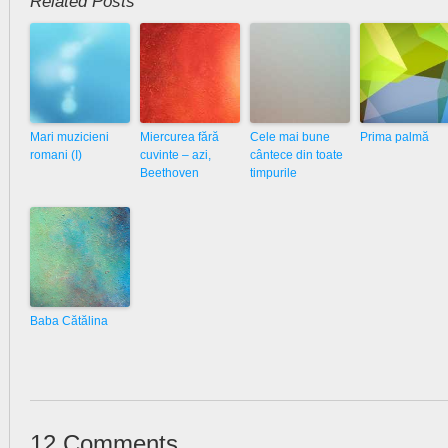
Related Posts
Mari muzicieni
Miercurea fără
Cele mai bune
Prima palmă
romani (I)
cuvinte – azi,
cântece din toate
Beethoven
timpurile
Baba Cătălina
12 Comments