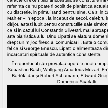
caracterul exemplar al acesteia se constituie int
referinta ce nu poate fi ocolit de pianistica actua
cu discretie. in primul rand pentru sine. Ca si in 
Mahler – in epoca , la inceput de secol, celebru i
dirijor, astazi iubit pentru constructiile sale simf
ca si in cazul lui Constantin Silvestri, mai aproape
arta pianistica a lui Dinu Lipatti se alatura domen
drept un mijloc firesc al comunicarii . Este o com
fel ca si George Enescu, Lipatti o alimenteaza di
incarcaturi spirituale de autentica consistenta.
În repertoriul său prevalau operele unor comp
Sebastian Bach, Wolfgang Amadeus Mozart, Fré
Bartók, dar şi Robert Schumann, Edward Grieg
Domenico Scarlatti.