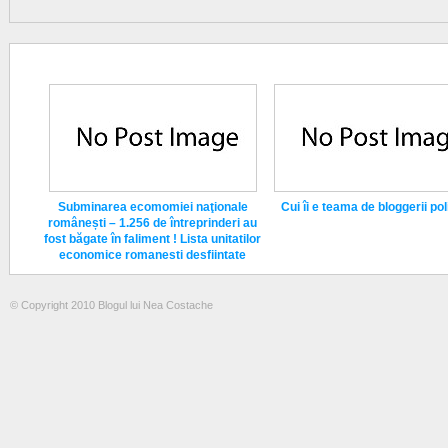
Subminarea ecomomiei naţionale
Cui îi e teama de bloggerii poli
românești – 1.256 de întreprinderi au
fost băgate în faliment ! Lista unitatilor
economice romanesti desfiintate
© Copyright 2010 Blogul lui Nea Costache