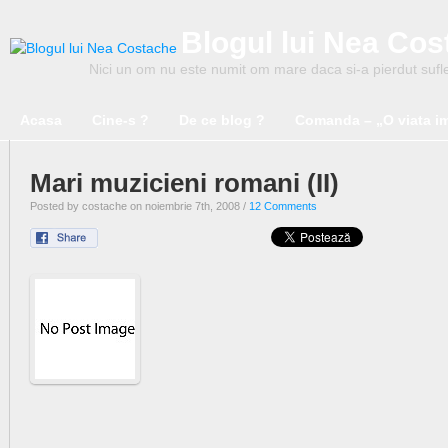
Blogul lui Nea Co
Nici un om nu este numit om mare daca si-a pierdut suflet
Acasa
Cine-s ?
De ce blog ?
Comanda – „O viata i
Mari muzicieni romani (II)
Posted by costache on noiembrie 7th, 2008 /
12 Comments