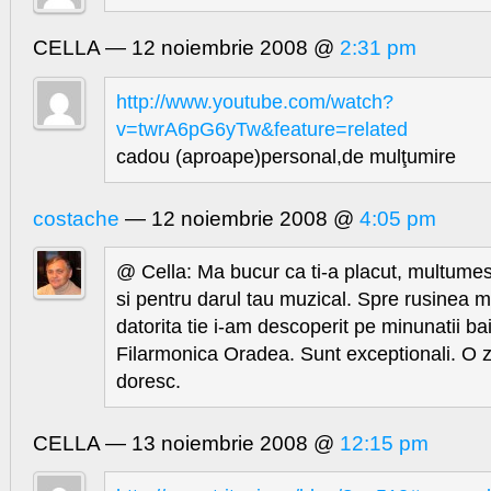
CELLA — 12 noiembrie 2008 @
2:31 pm
http://www.youtube.com/watch?
v=twrA6pG6yTw&feature=related
cadou (aproape)personal,de mulţumire
costache
— 12 noiembrie 2008 @
4:05 pm
@ Cella: Ma bucur ca ti-a placut, multumes
si pentru darul tau muzical. Spre rusinea 
datorita tie i-am descoperit pe minunatii ba
Filarmonica Oradea. Sunt exceptionali. O zi
doresc.
CELLA — 13 noiembrie 2008 @
12:15 pm