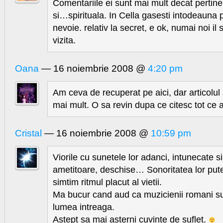
Comentariile ei sunt mai mult decat pertine
si…spirituala. In Cella gasesti intodeauna p
nevoie. relativ la secret, e ok, numai noi i
vizita.
Oana
— 16 noiembrie 2008 @
4:20 pm
Am ceva de recuperat pe aici, dar articolul 
mai mult. O sa revin dupa ce citesc tot ce 
Cristal
— 16 noiembrie 2008 @
10:59 pm
Viorile cu sunetele lor adanci, intunecate si
ametitoare, deschise… Sonoritatea lor put
simtim ritmul placut al vietii.
Ma bucur cand aud ca muzicienii romani su
lumea intreaga.
Astept sa mai asterni cuvinte de suflet.