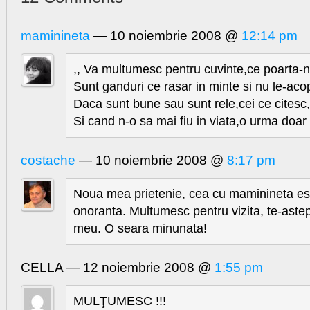
maminineta
— 10 noiembrie 2008 @
12:14 pm
,, Va multumesc pentru cuvinte,ce poarta-n
Sunt ganduri ce rasar in minte si nu le-aco
Daca sunt bune sau sunt rele,cei ce citesc
Si cand n-o sa mai fiu in viata,o urma doa
costache
— 10 noiembrie 2008 @
8:17 pm
Noua mea prietenie, cea cu maminineta es
onoranta. Multumesc pentru vizita, te-astep
meu. O seara minunata!
CELLA — 12 noiembrie 2008 @
1:55 pm
MULŢUMESC !!!