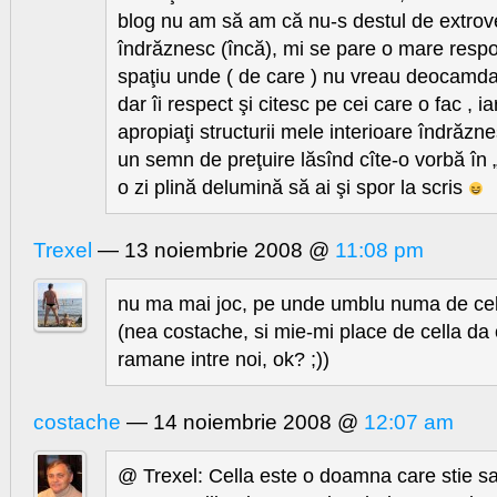
blog nu am să am că nu-s destul de extrove
îndrăznesc (încă), mi se pare o mare respon
spaţiu unde ( de care ) nu vreau deocamdat
dar îi respect şi citesc pe cei care o fac , i
apropiaţi structurii mele interioare îndrăzne
un semn de preţuire lăsînd cîte-o vorbă în „
o zi plină delumină să ai şi spor la scris
Trexel
— 13 noiembrie 2008 @
11:08 pm
nu ma mai joc, pe unde umblu numa de cel
(nea costache, si mie-mi place de cella da o
ramane intre noi, ok? ;))
costache
— 14 noiembrie 2008 @
12:07 am
@ Trexel: Cella este o doamna care stie sa