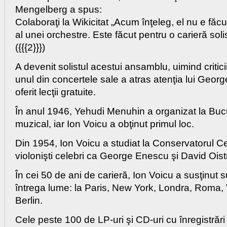
Mengelberg a spus:
Colaboraţi la Wikicitat „Acum înţeleg, el nu e făc
al unei orchestre. Este făcut pentru o carieră solis
({{{2}}})
A devenit solistul acestui ansamblu, uimind critici
unul din concertele sale a atras atenţia lui Geor
oferit lecţii gratuite.
În anul 1946, Yehudi Menuhin a organizat la Buc
muzical, iar Ion Voicu a obţinut primul loc.
Din 1954, Ion Voicu a studiat la Conservatorul C
violonişti celebri ca George Enescu şi David Oist
În cei 50 de ani de carieră, Ion Voicu a susţinut 
întrega lume: la Paris, New York, Londra, Roma,
Berlin.
Cele peste 100 de LP-uri şi CD-uri cu înregistrări