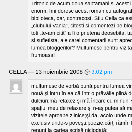
Tritonic de acum doua saptamani si acest 
enorm. Imi doresc acest roman cu autograf
biblioteca, dar, contracost. Stiu Cella ca es
„clubului Vania”, citesti si comentezi pe blo
toti „te-am citit” a fi o prietena deosebita, ta
si sufletista, ale carei comentarii sunt apre
lumea bloggerilor? Multumesc pentru vizita, 
frumoasa!
CELLA — 13 noiembrie 2008 @
3:02 pm
mulţumesc de vorbă bună;pentru lumea virtu
nouă şi intru în ea că într-o prăvălie plină de
dulciuri;mă relaxez şi mă încarc cu minuni 
spaţiul meu de relaxare şi n-aş putea să m
vizitele aproape zilnice;şi da, acolo unde-
exclusiv unde-s poveşti,poezie,cărţi rămîn 
renunţ la cartea scrisă niciodată;