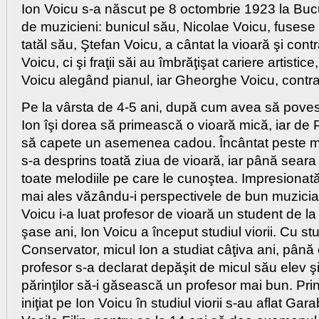
Ion Voicu s-a născut pe 8 octombrie 1923 la Bucur
de muzicieni: bunicul său, Nicolae Voicu, fusese v
tatăl său, Ştefan Voicu, a cântat la vioară şi con
Voicu, ci şi fraţii săi au îmbrăţişat cariere artistic
Voicu alegând pianul, iar Gheorghe Voicu, contr
Pe la vârsta de 4-5 ani, după cum avea să poves
Ion îşi dorea să primească o vioară mică, iar de
să capete un asemenea cadou. Încântat peste m
s-a desprins toată ziua de vioară, iar până sear
toate melodiile pe care le cunoştea. Impresionată 
mai ales văzându-i perspectivele de bun muzicia
Voicu i-a luat profesor de vioară un student de l
şase ani, Ion Voicu a început studiul viorii. Cu st
Conservator, micul Ion a studiat câţiva ani, până
profesor s-a declarat depăşit de micul său elev 
părinţilor să-i găsească un profesor mai bun. Prin
iniţiat pe Ion Voicu în studiul viorii s-au aflat Gar