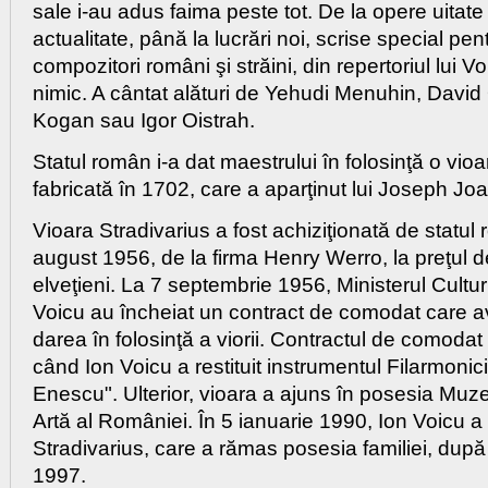
sale i-au adus faima peste tot. De la opere uitate
actualitate, până la lucrări noi, scrise special pen
compozitori români şi străini, din repertoriul lui Vo
nimic. A cântat alături de Yehudi Menuhin, David
Kogan sau Igor Oistrah.
Statul român i-a dat maestrului în folosinţă o vioa
fabricată în 1702, care a aparţinut lui Joseph Jo
Vioara Stradivarius a fost achiziţionată de statul
august 1956, de la firma Henry Werro, la preţul d
elveţieni. La 7 septembrie 1956, Ministerul Culturi
Voicu au încheiat un contract de comodat care a
darea în folosinţă a viorii. Contractul de comodat
când Ion Voicu a restituit instrumentul Filarmonic
Enescu". Ulterior, vioara a ajuns în posesia Muze
Artă al României. În 5 ianuarie 1990, Ion Voicu a 
Stradivarius, care a rămas posesia familiei, după
1997.