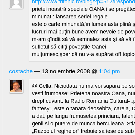
http://www.tritonic.ro/blog/?p=512#respond
prietei noastră speciale OANA i se pregăte
minunat : lansarea seriei regale
este o carte minunată,în lumea asta plină ş
lucruri mai puţin bune avem nevoie de pove
m-am gîndit să vă semnalez asta şi să vă 
sufletul să citiţi poveştile Oanei
mulţumesc,şper că nu v-a supărat off topic
costache
— 13 noiembrie 2008 @
1:04 pm
@ Cella: Niciodata nu ma voi supara pe so
vesti frumoase! Prietena noastra Oana, nu
drept cuvant, la Radio Romania Cultural- „
fantesy”, este o tanara deosebita, careia
a dat, pe langa frumusetea princiara, talen
genii si o putere de munca herculeana. Sti
„Razboiul reginelor” trebuie sa iese de sub 