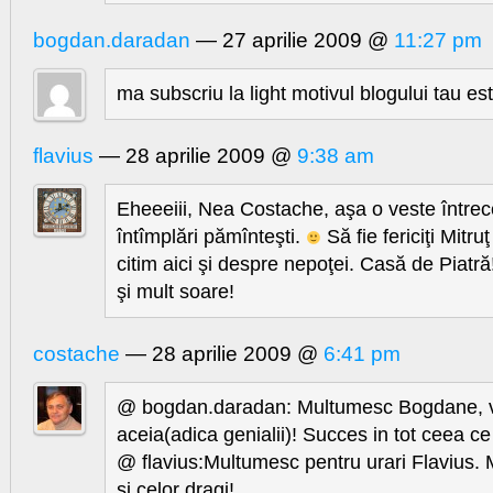
bogdan.daradan
— 27 aprilie 2009 @
11:27 pm
ma subscriu la light motivul blogului tau est
flavius
— 28 aprilie 2009 @
9:38 am
Eheeeiii, Nea Costache, aşa o veste întrece
întîmplări pămînteşti.
Să fie fericiţi Mitruţ
citim aici şi despre nepoţei. Casă de Piatr
şi mult soare!
costache
— 28 aprilie 2009 @
6:41 pm
@ bogdan.daradan: Multumesc Bogdane, vo
aceia(adica genialii)! Succes in tot ceea ce 
@ flavius:Multumesc pentru urari Flavius. M
si celor dragi!