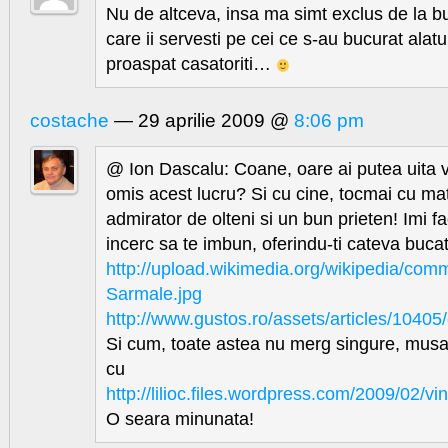
Nu de altceva, insa ma simt exclus de la bu
care ii servesti pe cei ce s-au bucurat alatu
proaspat casatoriti…
costache
— 29 aprilie 2009 @
8:06 pm
@ Ion Dascalu: Coane, oare ai putea uita
omis acest lucru? Si cu cine, tocmai cu ma
admirator de olteni si un bun prieten! Imi f
incerc sa te imbun, oferindu-ti cateva bucat
http://upload.wikimedia.org/wikipedia/co
Sarmale.jpg
http://www.gustos.ro/assets/articles/1040
Si cum, toate astea nu merg singure, musa
cu
http://lilioc.files.wordpress.com/2009/02/vi
O seara minunata!