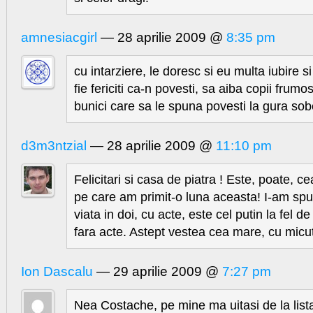
amnesiacgirl
— 28 aprilie 2009 @
8:35 pm
cu intarziere, le doresc si eu multa iubire s
fie fericiti ca-n povesti, sa aiba copii frumos
bunici care sa le spuna povesti la gura sobe
d3m3ntzial
— 28 aprilie 2009 @
11:10 pm
Felicitari si casa de piatra ! Este, poate, 
pe care am primit-o luna aceasta! I-am spus 
viata in doi, cu acte, este cel putin la fel 
fara acte. Astept vestea cea mare, cu micut
Ion Dascalu
— 29 aprilie 2009 @
7:27 pm
Nea Costache, pe mine ma uitasi de la lis