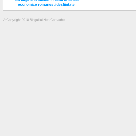
economice romanesti desfiintate
© Copyright 2010 Blogul lui Nea Costache