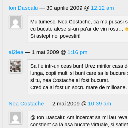
Ion Dascalu
— 30 aprilie 2009 @
12:12 am
Multumesc, Nea Costache, ca ma pusasi si
cu bucate alese si-un pa’ar de vin rosu…
Si astept noi povestiri!
al2lea
— 1 mai 2009 @
1:16 pm
Sa fie intr-un ceas bun! Urez mirilor casa de
lunga, copii multi si buni care sa le bucure
si tu, nea Costache ai fost bucurat.
Cred ca ai fost un socru mare de milioan
Nea Costache
— 2 mai 2009 @
10:39 am
@ Ion Dascalu: Am incercat sa-mi iau reva
constient ca la asa bucate virtuale, si sati