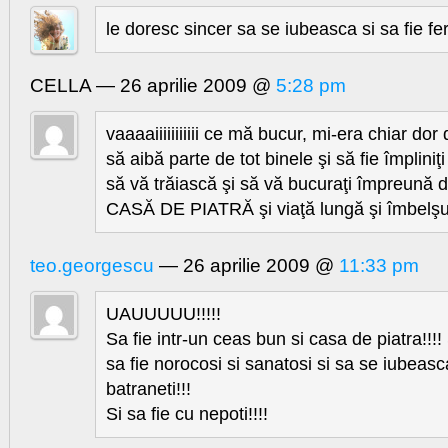
le doresc sincer sa se iubeasca si sa fie feri
CELLA — 26 aprilie 2009 @
5:28 pm
vaaaaiiiiiiiiiii ce mă bucur, mi-era chiar do
să aibă parte de tot binele şi să fie împliniţi ş
să vă trăiască şi să vă bucuraţi împreună d
CASĂ DE PIATRĂ şi viaţă lungă şi îmbelşu
teo.georgescu
— 26 aprilie 2009 @
11:33 pm
UAUUUUU!!!!!
Sa fie intr-un ceas bun si casa de piatra!!!
sa fie norocosi si sanatosi si sa se iubeas
batraneti!!!
Si sa fie cu nepoti!!!!