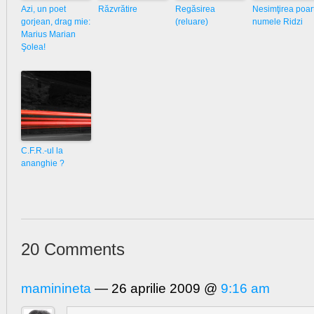
Azi, un poet
Răzvrătire
Regăsirea
Nesimţirea poar
gorjean, drag mie:
(reluare)
numele Ridzi
Marius Marian
Şolea!
C.F.R.-ul la
ananghie ?
20 Comments
maminineta
— 26 aprilie 2009 @
9:16 am