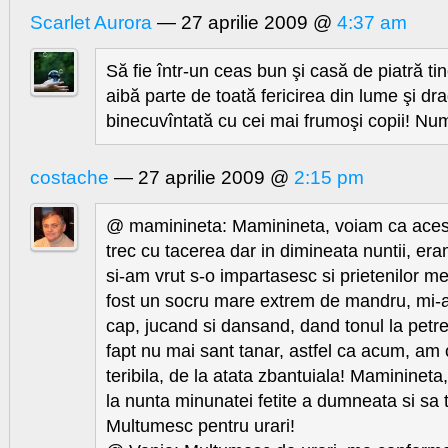
Scarlet Aurora
— 27 aprilie 2009 @
4:37 am
Să fie într-un ceas bun şi casă de piatră tin
aibă parte de toată fericirea din lume şi dra
binecuvîntată cu cei mai frumoşi copii! Num
costache
— 27 aprilie 2009 @
2:15 pm
@ maminineta: Maminineta, voiam ca aces
trec cu tacerea dar in dimineata nuntii, eram
si-am vrut s-o impartasesc si prietenilor m
fost un socru mare extrem de mandru, mi-a
cap, jucand si dansand, dand tonul la petr
fapt nu mai sant tanar, astfel ca acum, am
teribila, de la atata zbantuiala! Maminineta, 
la nunta minunatei fetite a dumneata si sa 
Multumesc pentru urari!