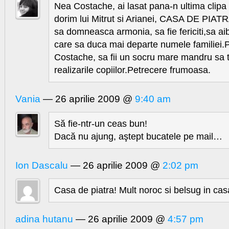
Nea Costache, ai lasat pana-n ultima clipa 
dorim lui Mitrut si Arianei, CASA DE PIATR
sa domneasca armonia, sa fie fericiti,sa ai
care sa duca mai departe numele familiei
Costache, sa fii un socru mare mandru sa 
realizarile copiilor.Petrecere frumoasa.
Vania
— 26 aprilie 2009 @
9:40 am
Să fie-ntr-un ceas bun!
Dacă nu ajung, aştept bucatele pe mail…
Ion Dascalu
— 26 aprilie 2009 @
2:02 pm
Casa de piatra! Mult noroc si belsug in cas
adina hutanu
— 26 aprilie 2009 @
4:57 pm