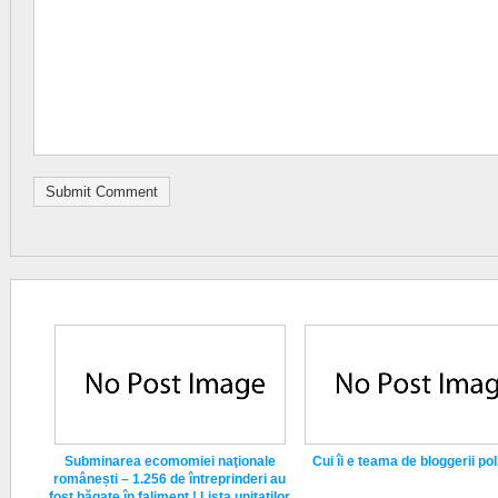
Subminarea ecomomiei naţionale
Cui îi e teama de bloggerii poli
românești – 1.256 de întreprinderi au
fost băgate în faliment ! Lista unitatilor