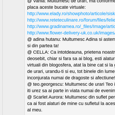
@ Vania: Multumesc de urari, ma conformez
placa aceste bucate virtuale:
http://www.elady.ro/showphoto/articole/si
http://www.reteteculinare.ro/forum/files/fel
http://www.gradinamea.ro/_files/Image/artic
http://www.flower-delivery-uk.co.uk/images
@ adina hutanu: Multumesc Adina si aste
si din partea ta!
@ CELLA: Ca intotdeauna, prietena noastr
deosebit, chiar si fara sa ai blog, esti alaturi
virtuali din blogosfera, atat la bine cat si l
de urari, urandu-ti si eu, tot binele din lume 
inconjurata numai de dragoste si afectiune
@ teo.georgescu: Multumesc de urari Teo i
iti urez sa ai parte in viata numai de evenim
@ Scarlet Aurora: Multumesc din suflet pent
ca ai fost alaturi de mine cu sufletul la ace
al meu.