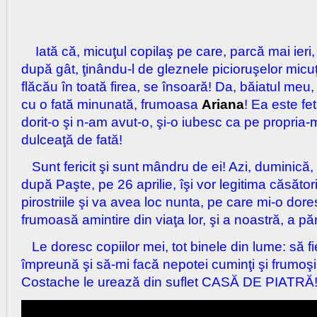
Iată că, micuţul copilaş pe care, parcă mai ieri, 
după gât, ţinându-l de gleznele picioruşelor mic
flăcău în toată firea, se însoară! Da, băiatul meu
cu o fată minunată, frumoasa
Ariana
! Ea este fe
dorit-o şi n-am avut-o, şi-o iubesc ca pe propria-m
dulceaţă de fată!
Sunt fericit şi sunt mândru de ei! Azi, duminică
după Paşte, pe 26 aprilie, îşi vor legitima căsător
pirostriile şi va avea loc nunta, pe care mi-o dor
frumoasă amintire din viaţa lor, şi a noastră, a părin
Le doresc copiilor mei, tot binele din lume: să fie 
împreună şi să-mi facă nepotei cuminţi şi frumoşi c
Costache le urează din suflet CASĂ DE PIATRĂ