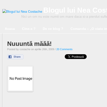
Blogul lui Nea Co
Nici un om nu este numit om mare daca si-a pierdut suflet
Acasa
Cine-s ?
De ce blog ?
Comanda – „O viata i
Nuuuntă măăă!
Posted by costache on aprilie 26th, 2009 /
20 Comments