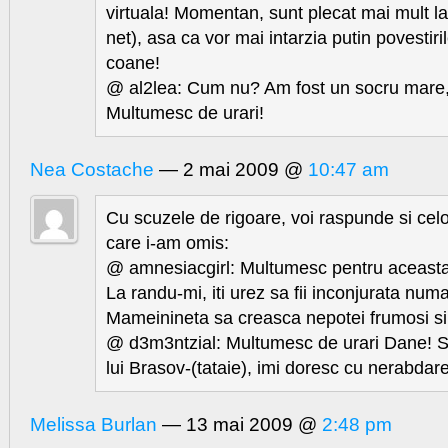
virtuala! Momentan, sunt plecat mai mult la 
net), asa ca vor mai intarzia putin povestir
coane!
@ al2lea: Cum nu? Am fost un socru mare, t
Multumesc de urari!
Nea Costache
— 2 mai 2009 @
10:47 am
Cu scuzele de rigoare, voi raspunde si celo
care i-am omis:
@ amnesiacgirl: Multumesc pentru aceasta 
La randu-mi, iti urez sa fii inconjurata numa
Mameinineta sa creasca nepotei frumosi si
@ d3m3ntzial: Multumesc de urari Dane! S
lui Brasov-(tataie), imi doresc cu nerabdar
Melissa Burlan
— 13 mai 2009 @
2:48 pm