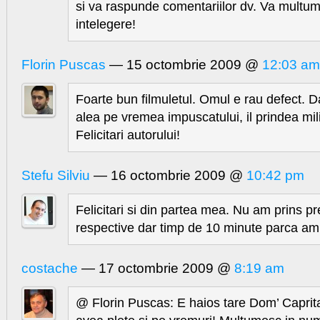
si va raspunde comentariilor dv. Va multu
intelegere!
Florin Puscas
— 15 octombrie 2009 @
12:03 am
Foarte bun filmuletul. Omul e rau defect. 
alea pe vremea impuscatului, il prindea mili
Felicitari autorului!
Stefu Silviu
— 16 octombrie 2009 @
10:42 pm
Felicitari si din partea mea. Nu am prins p
respective dar timp de 10 minute parca am g
costache
— 17 octombrie 2009 @
8:19 am
@ Florin Puscas: E haios tare Dom’ Caprita