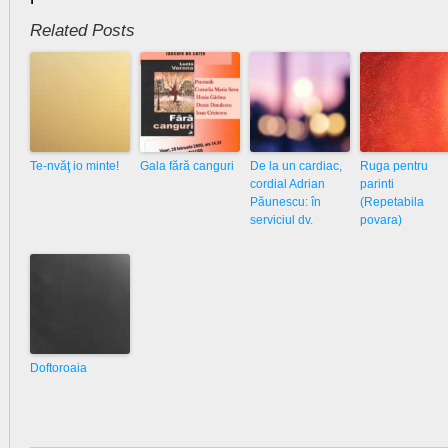
Related Posts
Te-nvăţ io minte!
Gala fără canguri
De la un cardiac,
Ruga pentru
cordial Adrian
parinti
Păunescu: în
(Repetabila
serviciul dv.
povara)
Doftoroaia