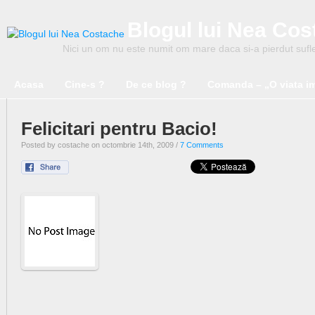
Blogul lui Nea Co
Nici un om nu este numit om mare daca si-a pierdut suflet
Acasa
Cine-s ?
De ce blog ?
Comanda – „O viata i
Felicitari pentru Bacio!
Posted by costache on octombrie 14th, 2009 /
7 Comments