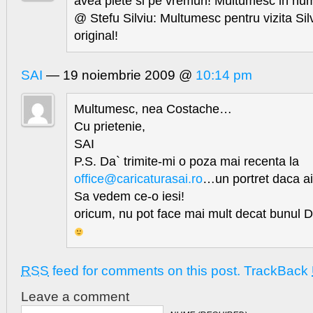
avea plete si pe vremuri! Multumesc in num
@ Stefu Silviu: Multumesc pentru vizita Sil
original!
SAI
— 19 noiembrie 2009 @
10:14 pm
Multumesc, nea Costache…
Cu prietenie,
SAI
P.S. Da` trimite-mi o poza mai recenta la
office@caricaturasai.ro
…un portret daca ai
Sa vedem ce-o iesi!
oricum, nu pot face mai mult decat bunul
RSS
feed for comments on this post.
TrackBack
Leave a comment