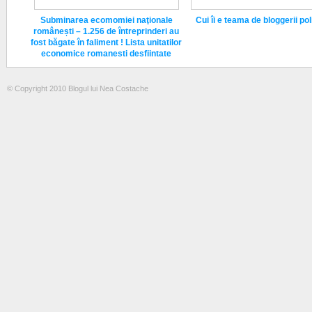
Subminarea ecomomiei naţionale
Cui îi e teama de bloggerii poli
românești – 1.256 de întreprinderi au
fost băgate în faliment ! Lista unitatilor
economice romanesti desfiintate
© Copyright 2010 Blogul lui Nea Costache