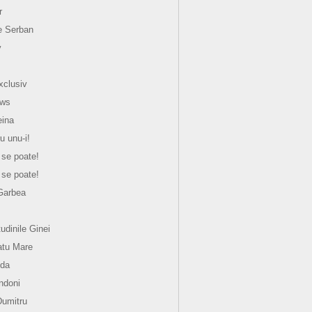
r
e Serban
y
xclusiv
ews
eina
u unu-i!
 se poate!
 se poate!
Garbea
tudinile Ginei
atu Mare
nda
ndoni
Dumitru