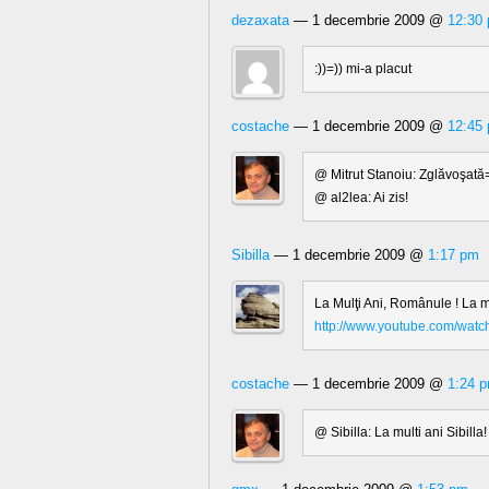
dezaxata
— 1 decembrie 2009 @
12:30
:))=)) mi-a placut
costache
— 1 decembrie 2009 @
12:45
@ Mitrut Stanoiu: Zglăvoşată=c
@ al2lea: Ai zis!
Sibilla
— 1 decembrie 2009 @
1:17 pm
La Mulţi Ani, Românule ! La m
http://www.youtube.com/wa
costache
— 1 decembrie 2009 @
1:24 
@ Sibilla: La multi ani Sibill