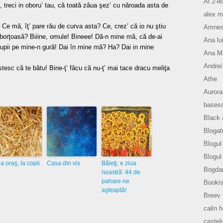
Al 2-le
, treci in oboru’ tau, că toată zâua şez’ cu năroada asta de
alex m
Ce mă, îţ’ pare rău de curva asta? Ce, crez’ că io nu ştiu
Amnesi
 borţoasă? Biiine, omule! Bineee! Dă-n mine mă, că de-ai
Ana lu
upii pe mine-n gură! Dai în mine mă? Ha? Dai in mine
Ana Ma
Andrei
instesc că te bătu! Bine-ţ’ făcu că nu-ţ’ mai tace dracu meliţa
Athe
Aurora
basesc
Black 
Blogat
Blogul 
Blogul
la oraş, la copii
Casa din vis
Băieţi, e ziua
Bogda
noastră: 44 de
pahare ne
Bookis
aşteaptă!
Breev
calin 
castelu