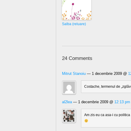
Salba (reluare)
24 Comments
Mitrut Stanoiu
— 1 decembrie 2009 @
1
Costache, termenul de „zglăvoş
al2lea
— 1 decembrie 2009 @
12:13 pm
Am zis eu ca asa-i cu politica