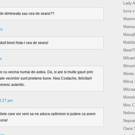
Lady A
lucia 
 de dimineata sau cea de seara??
Mamin
Marius
pm
Masaj
Matild
uit bine! Asta-i cea de seara!
MeetTh
Mikael
m
Minuni
e cu vecina numai de-astea. Da, si are si multe gauri prin
Mirela
ale vecinilor sunt prietene bune. Nea Costache, felicitari!
Mitruț
jenesc autentic.
Mitzaa
Monol
3:27 pm
Mos Ca
Nelinis
ilele care vor veni sa ne aduca optimism si putere ca avem
euna!
Nepoat
Oana 