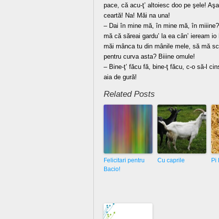
pace, că acu-ţ’ altoiesc doo pe şele! Aşa
ceartă! Na! Măi na una!
– Dai în mine mă, în mine mă, în miiine? 
mă că săreai gardu’ la ea cân’ ieream io
măi mânca tu din mânile mele, să mă sc
pentru curva asta? Biiine omule!
– Bine-ţ’ făcu fă, bine-ţ făcu, c-o să-l c
aia de gură!
Related Posts
Felicitari pentru
Cu caprile
Pi 
Bacio!