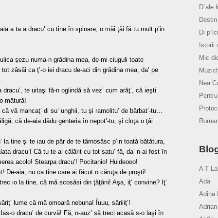
D`ale 
Destin 
 aia a ta a dracu’ cu tine în spinare, o măi ţâi fă tu mult p’in
Di p`ic
Istorii
Mic di
uuulica şezu numa-n grădina mea, de-mi ciuguli toate
 tot zâsăi ca ţ’-o iei dracu de-aci din grădina mea, da’ pe
Muzich
Nea Co
dracu’, te uitaşi fă-n oglindă să vez’ cum arăţ’, că ieşti
Pentr
 o mătură!
Protoco
, că vă mancaţ’ di su’ unghii, tu şi ramolitu’ de bărbat’-tu…
Romanu
ligă, că de-aia dădu genteria în nepot’-tu, şi cloţa o ţâi
 la tine şi te iau de păr de te târnosăsc p’in toată bătătura,
Blog
ta dracu’! Că tu te-ai călărit cu tot satu’ fă, da’ n-ai fost în
imerea acolo! Stearpa dracu’! Pocitanio! Huideooo!
A T La
! De-aia, nu ca tine care ai făcut o căruţa de proşti!
Ada
trec io la tine, că mă scosăsi din ţâţâni! Aşa, iţ’ convine? Iţ’
Adina 
 săriţ’ lume că mă omoară nebuna! Îuuu, săriiiţ’!
Adrian
 las-o dracu’ de curvă! Fă, n-auz’ să treci acasă s-o laşi în