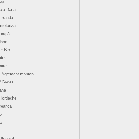
op
oiu Dana
G Sandu
motorizat
Țeapă
dona
e Bio
atus
oare
. Agrement montan
f Gyges
ana
 iordache
reanca
o
a
aBlenorel