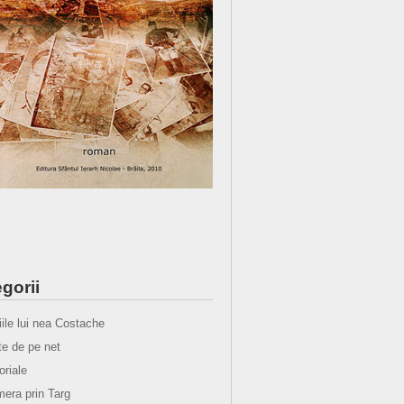
gorii
iile lui nea Costache
e de pe net
oriale
era prin Targ