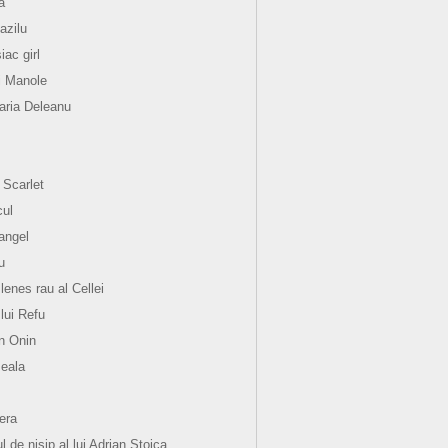
a
azilu
ac girl
i Manole
ria Deleanu
 Scarlet
ul
angel
u
lenes rau al Cellei
 lui Refu
n Onin
eala
hera
l de nisip al lui Adrian Stoica