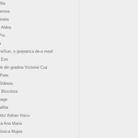
llia
verona
ineta
 Aldea
Pro
a
eSun, o gorjeanca de-a mea!
 Eon
le din gradina Victoriei Cuș
 Pete
 Stănoiu
 Biciclista
oage
lifar
titu' Adrian Voicu
a Ana Maria
Stoica Mujea