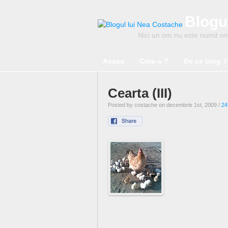
Blogu
Nici un om nu este numit om 
Acasa
Cine-s ?
De ce blog ?
Cearta (III)
Posted by costache on decembrie 1st, 2009 /
24