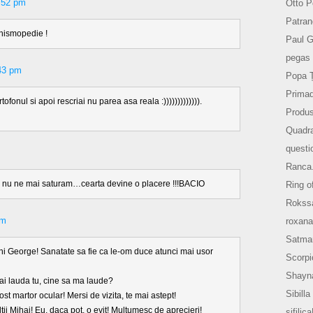
:52 pm
Otto P
Patran
nismopedie !
Paul 
pegas 
43 pm
Popa 
Prima
tofonul si apoi rescriai nu parea asa reala :))))))))))))).
Produs
Quadr
questi
Ranca
i nu ne mai saturam…cearta devine o placere !!!BACIO
Ring o
Rokss
pm
roxana
Satma
i George! Sanatate sa fie ca le-om duce atunci mai usor
Scorpi
Shayn
ai lauda tu, cine sa ma laude?
Sibilla
st martor ocular! Mersi de vizita, te mai astept!
ii Mihai! Eu, daca pot, o evit! Multumesc de aprecieri!
sifilic