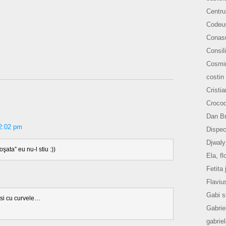
Centru
Codeu
Conasu
Consili
Cosmi
costin
Cristi
Crocod
Dan B
2:02 pm
Dispec
Djwaly
ata” eu nu-l stiu :))
Ela, fl
Fetita 
Flaviu
Gabi s
 si cu curvele…
Gabrie
gabrie