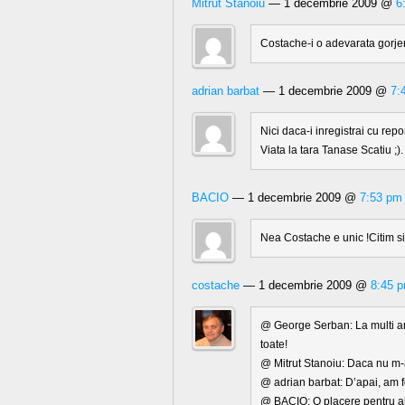
Mitrut Stanoiu
— 1 decembrie 2009 @
6
Costache-i o adevarata gorje
adrian barbat
— 1 decembrie 2009 @
7:
Nici daca-i inregistrai cu repor
Viata la tara Tanase Scatiu ;).
BACIO
— 1 decembrie 2009 @
7:53 pm
Nea Costache e unic !Citim s
costache
— 1 decembrie 2009 @
8:45 
@ George Serban: La multi an
toate!
@ Mitrut Stanoiu: Daca nu m-
@ adrian barbat: D’apai, am fo
@ BACIO: O placere pentru alt