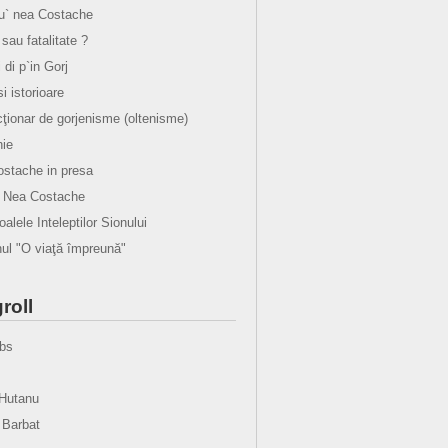
lu` nea Costache
sau fatalitate ?
i di p`in Gorj
 si istorioare
cţionar de gorjenisme (oltenisme)
ie
stache in presa
u Nea Costache
alele Inteleptilor Sionului
l "O viaţă împreună"
roll
bs
Hutanu
 Barbat