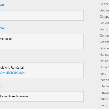
Geoce
 pm
Georg
Glapp
Gmxul
 pm
Gorj E
Gorjn
iufulita!!!
Graph
Gropar
Hai ca
Hai ca
Horia 
ulţi Ani, România!
tch?v=sEObN90aIU4
Ilarie
Incerti
pm
Info S
Innue
a! La multi ani Romania!
Ioan A
Ionuţ 