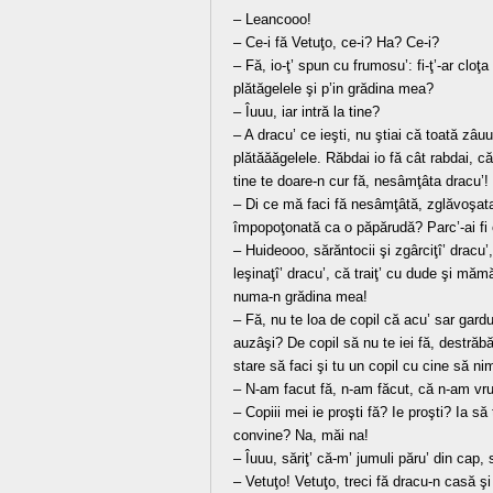
– Leancooo!
– Ce-i fă Vetuţo, ce-i? Ha? Ce-i?
– Fă, io-ţ’ spun cu frumosu’: fi-ţ’-ar cloţa
plătăgelele şi p’in grădina mea?
– Îuuu, iar intră la tine?
– A dracu’ ce ieşti, nu ştiai că toată zâ
plătăăăgelele. Răbdai io fă cât rabdai, că
tine te doare-n cur fă, nesâmţâta dracu’!
– Di ce mă faci fă nesâmţâtă, zglăvoşata 
împopoţonată ca o păpărudă? Parc’-ai fi
– Huideooo, sărăntocii şi zgârciţî’ dracu’
leşinaţî’ dracu’, că traiţ’ cu dude şi mămă
numa-n grădina mea!
– Fă, nu te loa de copil că acu’ sar gardu’
auzâşi? De copil să nu te iei fă, destrăbăla
stare să faci şi tu un copil cu cine să n
– N-am facut fă, n-am făcut, că n-am vrut
– Copiii mei ie proşti fă? Ie proşti? Ia să 
convine? Na, măi na!
– Îuuu, săriţ’ că-m’ jumuli păru’ din cap,
– Vetuţo! Vetuţo, treci fă dracu-n casă şi