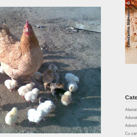
Cate
Aberat
Adunat
Advert
Cu cam