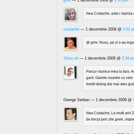
gmx
— 1 decembrie 2009 @
1:53 pm
Nea Costache..asta-i repriza
costache
— 1 decembrie 2009 @
2:02 
@ gmx: Nuuu, pe zi s-au ingad
Silviu sh
— 1 decembrie 2009 @
2:34 p
Parca-i bunica-mea la tara. Ar
gard. Gainile noastre cu cele 
Inedit dialog dar mai ales gor
George Serban — 1 decembrie 2009 @
Nea Costache, La multi ani! Z
de trecut prin zile grele, impr