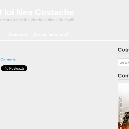
l lui Nea Costache
mare daca si-a pierdut sufletul de copil!
Comanda – „O viata impreuna”
Cotr
 Comments
Com