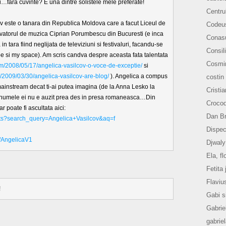
ara cuvinte? E una dintre solistele mele preferate!
Centru
v este o tanara din Republica Moldova care a facut Liceul de
Codeu
rvatorul de muzica Ciprian Porumbescu din Bucuresti (e inca
Conasu
in tara fiind neglijata de televiziuni si festivaluri, facandu-se
Consili
e si my space). Am scris candva despre aceasta fata talentata
Cosmi
m/2008/05/17/angelica-vasilcov-o-voce-de-exceptie/
si
2009/03/30/angelica-vasilcov-are-blog/
). Angelica a compus
costin
i mainstream decat ti-ai putea imagina (de la Anna Lesko la
Cristi
 numele ei nu e auzit prea des in presa romaneasca…Din
Crocod
r poate fi ascultata aici:
Dan B
lts?search_query=Angelica+Vasilcov&aq=f
Dispec
e/AngelicaV1
Djwaly
Ela, fl
Fetita 
Flaviu
!
Gabi s
Gabrie
gabrie