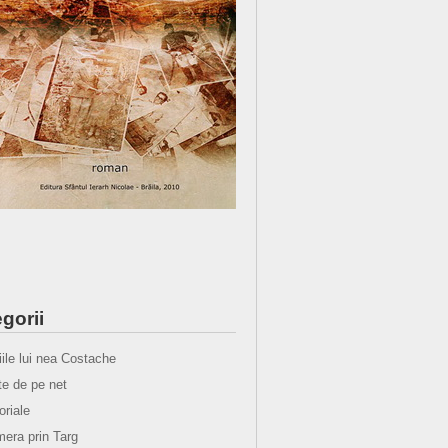
gorii
iile lui nea Costache
e de pe net
oriale
era prin Targ