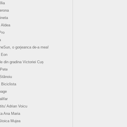
llia
verona
ineta
 Aldea
Pro
a
eSun, o gorjeanca de-a mea!
 Eon
le din gradina Victoriei Cuș
 Pete
 Stănoiu
 Biciclista
oage
lifar
titu' Adrian Voicu
a Ana Maria
Stoica Mujea