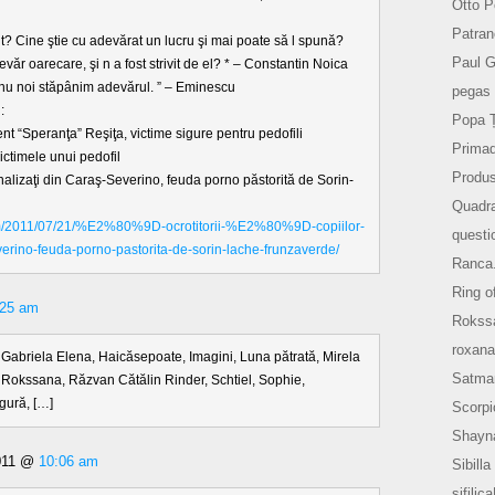
Otto P
Patran
it? Cine ştie cu adevărat un lucru şi mai poate să l spună?
Paul 
evăr oarecare, şi n a fost strivit de el? * – Constantin Noica
 nu noi stăpânim adevărul. ” – Eminescu
pegas 
:
Popa 
nt “Speranţa” Reşiţa, victime sigure pentru pedofili
Prima
victimele unui pedofil
Produs
uţionalizaţi din Caraş-Severino, feuda porno păstorită de Sorin-
Quadr
com/2011/07/21/%E2%80%9D-ocrotitorii-%E2%80%9D-copiilor-
questi
severino-feuda-porno-pastorita-de-sorin-lache-frunzaverde/
Ranca
Ring o
:25 am
Rokss
roxana
a, Gabriela Elena, Haicăsepoate, Imagini, Luna pătrată, Mirela
Satma
Rokssana, Răzvan Cătălin Rinder, Schtiel, Sophie,
gură, […]
Scorpi
Shayn
2011 @
10:06 am
Sibilla
sifilic