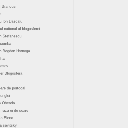
l Brancusi
s
 Ion Dascalu
ul national al blogosferei
n Stefanescu
 comba
an Bogdan Hotnoga
ița
rasov
er Blogosferă
oare de portocal
junglei
s Obeada
i raza ei de soare
la Elena
la savitsky