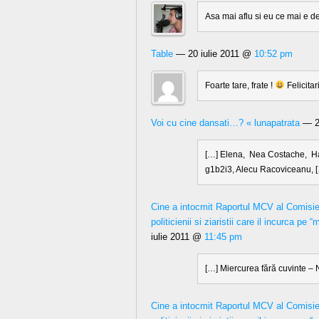
Asa mai aflu si eu ce mai e d
Table
— 20 iulie 2011 @
10:52 pm
Foarte tare, frate !
Felicitar
Voi cu cine dansati…? « lunapatrata
— 20
[…] Elena, Nea Costache, H
g1b2i3, Alecu Racoviceanu, 
Cine a intocmit Raportul MCV al Comisi
politicienii si ziaristii care il incurca pe
iulie 2011 @
11:45 pm
[…] Miercurea fără cuvinte –
Cine a intocmit Raportul MCV al Comisi