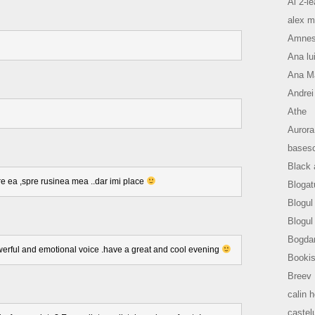
Al 2-le
alex m
Amnesi
Ana lu
Ana Ma
Andrei
Athe
Aurora
basesc
Black 
 ea ,spre rusinea mea ..dar imi place
Blogat
Blogul 
Blogul
Bogda
owerful and emotional voice .have a great and cool evening
Bookis
Breev
calin 
castelu