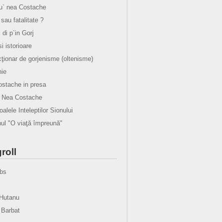
lu` nea Costache
sau fatalitate ?
i di p`in Gorj
 si istorioare
cţionar de gorjenisme (oltenisme)
ie
stache in presa
u Nea Costache
alele Inteleptilor Sionului
l "O viaţă împreună"
roll
bs
Hutanu
 Barbat