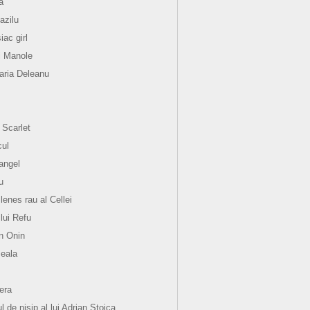
a
azilu
ac girl
i Manole
ria Deleanu
 Scarlet
ul
angel
u
lenes rau al Cellei
 lui Refu
n Onin
eala
hera
l de nisip al lui Adrian Stoica