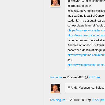
@ shayna: Cum sa comentezi…f
@ Rodica: te cred!
@ rokssana: Angelica Vasilco
muzica Dinu Lipatti si Conse
studenta), nu s-a putut realiza 
cunoscuta pe internet (youtub
(
https://www.neacostache.co
https://www.neacostache.com/
hituri pentru mai multi artist
Andreea Antonescu) si totusi
pacate si-a desfiintat blogul da
http://www.youtube.com/resu
sau
http://www.blogtv.com/Peopl
costache
— 20 iulie 2011 @
7:27 pm
@ Andy: Ma bucur ca-ti place
Teo Negura
— 20 iulie 2011 @
10:22 pm