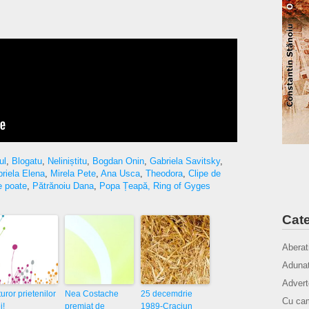
ul
,
Blogatu
,
Neliniștitu
,
Bogdan Onin
,
Gabriela Savitsky
,
riela Elena
,
Mirela Pete
,
Ana Usca
,
Theodora
,
Clipe de
e poate
,
Pătrănoiu Dana
,
Popa Țeapă,
Ring of Gyges
Cate
Aberat
Adunat
Advert
uror prietenilor
Nea Costache
25 decemdrie
Cu cam
i!
premiat de
1989-Craciun