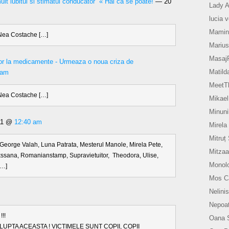
 “mult iubitul si stimatul conducator” « Hai ca se poate!
— 20
Lady A
lucia 
Mamin
 Nea Costache […]
Marius
Masaj
elor la medicamente - Urmeaza o noua criza de
Matild
 am
MeetTh
 Nea Costache […]
Mikael
Minuni
011 @
12:40 am
Mirela
Mitruț
George Valah, Luna Patrata, Mesterul Manole, Mirela Pete,
Mitzaa
sana, Romanianstamp, Supravietuitor, Theodora, Ulise,
Monol
[…]
Mos Ca
Nelinis
Nepoat
!!
Oana 
LUPTA ACEASTA ! VICTIMELE SUNT COPII, COPII