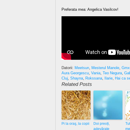
Preferata mea: Angelica Vasilcov!
Datorii:
Meetsun
,
Mesterul Manole
,
Gmx
Aura Georgescu
,
Vania
,
Teo Negura
,
Gab
Cluj
,
Shayna
,
Rokssana
,
Ilarie
,
Hai ca s
Related Posts
Pi la oraş, la copii
Doi preoți,
Tut
adevărate
me