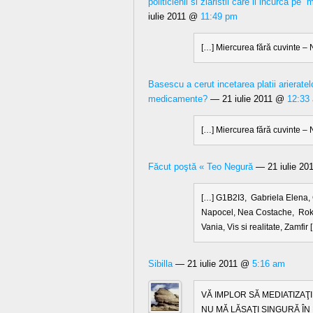
politicienii si ziaristii care il incurca pe
iulie 2011 @
11:49 pm
[…] Miercurea fără cuvinte –
Basescu a cerut incetarea platii arierat
medicamente?
— 21 iulie 2011 @
12:33
[…] Miercurea fără cuvinte –
Făcut poştă « Teo Negură
— 21 iulie 2
[…] G1B2I3, Gabriela Elena, 
Napocel, Nea Costache, Roks
Vania, Vis si realitate, Zamfir 
Sibilla
— 21 iulie 2011 @
5:16 am
VĂ IMPLOR SĂ MEDIATIZAŢI !
NU MĂ LĂSAŢI SINGURĂ ÎN 