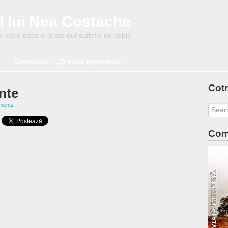
l lui Nea Costache
mare daca si-a pierdut sufletul de copil!
Comanda – „O viata impreuna”
Cotr
nte
ments
Com