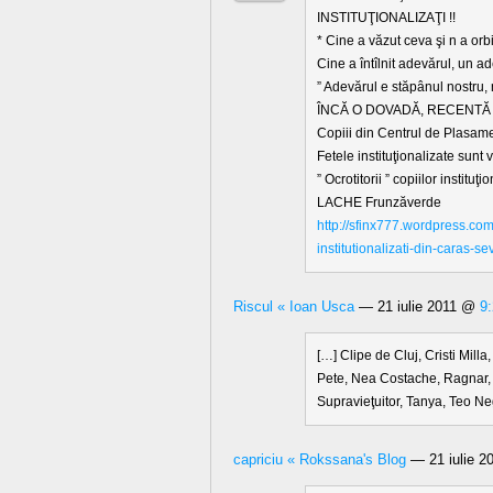
INSTITUŢIONALIZAŢI !!
* Cine a văzut ceva şi n a orb
Cine a întîlnit adevărul, un ad
” Adevărul e stăpânul nostru,
ÎNCĂ O DOVADĂ, RECENTĂ 
Copiii din Centrul de Plasame
Fetele instituţionalizate sunt 
” Ocrotitorii ” copiilor instit
LACHE Frunzăverde
http://sfinx777.wordpress.
institutionalizati-din-caras-
Riscul « Ioan Usca
— 21 iulie 2011 @
9
[…] Clipe de Cluj, Cristi Mill
Pete, Nea Costache, Ragnar, 
Supravieţuitor, Tanya, Teo Ne
capriciu « Rokssana's Blog
— 21 iulie 