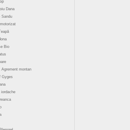
op
oiu Dana
G Sandu
motorizat
Țeapă
dona
e Bio
atus
oare
. Agrement montan
f Gyges
ana
 iordache
reanca
o
a
aBlenorel