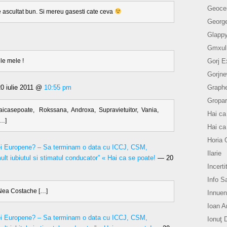
Geoce
e ascultat bun. Si mereu gasesti cate ceva
Georg
Glapp
Gmxul
Gorj E
ile mele !
Gorjn
Graph
 iulie 2011 @
10:55 pm
Gropar
aicasepoate, Rokssana, Androxa, Supravietuitor, Vania,
Hai ca
[…]
Hai ca
Horia 
ei Europene? – Sa terminam o data cu ICCJ, CSM,
Ilarie
 “mult iubiutul si stimatul conducator” « Hai ca se poate!
— 20
Incerti
Info S
 Nea Costache […]
Innue
Ioan A
ei Europene? – Sa terminam o data cu ICCJ, CSM,
Ionuţ 