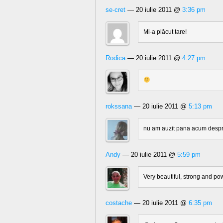
se-cret
— 20 iulie 2011 @
3:36 pm
Mi-a plăcut tare!
Rodica
— 20 iulie 2011 @
4:27 pm
rokssana
— 20 iulie 2011 @
5:13 pm
nu am auzit pana acum despre
Andy
— 20 iulie 2011 @
5:59 pm
Very beautiful, strong and p
costache
— 20 iulie 2011 @
6:35 pm