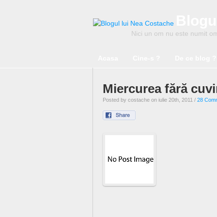
Blogu
Nici un om nu este numit om 
Acasa
Cine-s ?
De ce blog ?
Miercurea fără cuvi
Posted by costache on iulie 20th, 2011 /
28 Com