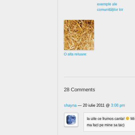
exemple ale
comunităților lor
O alta reluare:
28 Comments
shayna
— 20 iulie 2011 @
3:08 pm
Ia uite ce frumos canta!
Mi-
ma faci pe mine sa tac)