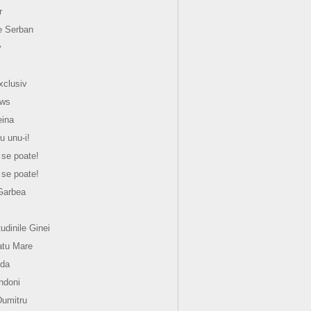
r
e Serban
y
xclusiv
ews
eina
u unu-i!
 se poate!
 se poate!
Garbea
tudinile Ginei
atu Mare
nda
ndoni
Dumitru