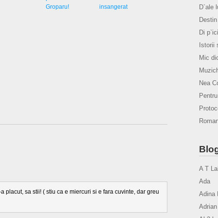
D`ale 
Groparu!
insangerat
Destin 
Di p`ic
Istorii
Mic di
Muzich
Nea Co
Pentr
Protoco
Romanu
Blog
A T La
Ada
a placut, sa stii! ( stiu ca e miercuri si e fara cuvinte, dar greu
Adina 
Adrian