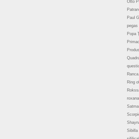
Otto P
Patran
Paul 
pegas 
Popa 
Prima
Produs
Quadr
questi
Ranca
Ring o
Rokss
roxana
Satma
Scorpi
Shayn
Sibilla
sifilic