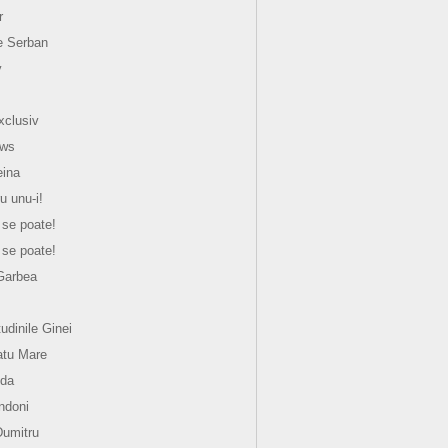
r
e Serban
y
xclusiv
ews
eina
u unu-i!
 se poate!
 se poate!
Garbea
tudinile Ginei
atu Mare
nda
ndoni
Dumitru