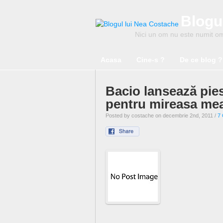
Blogu
Nici un om nu este numit om 
Acasa
Cine-s ?
De ce blog ?
Bacio lansează pie
pentru mireasa me
Posted by costache on decembrie 2nd, 2011 /
7