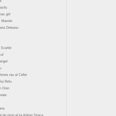
a
azilu
ac girl
i Manole
ria Deleanu
 Scarlet
ul
angel
u
lenes rau al Cellei
 lui Refu
n Onin
eala
hera
l de nisip al lui Adrian Stoica