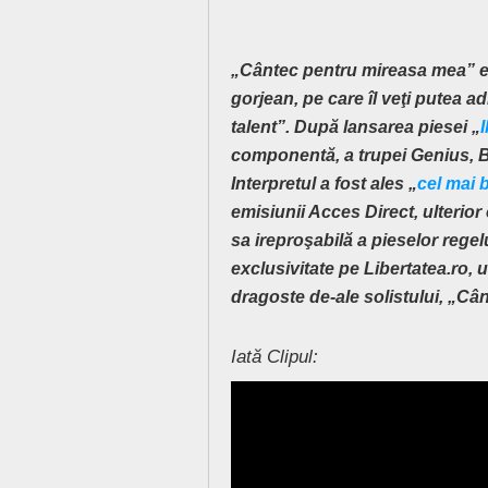
„Cântec pentru mireasa mea” est
gorjean, pe care îl veţi putea 
talent”. După lansarea piesei „
I
componentă, a trupei Genius, B
Interpretul a fost ales „
cel mai b
emisiunii Acces Direct, ulterio
sa ireproşabilă a pieselor regelu
exclusivitate pe Libertatea.ro,
dragoste de-ale solistului, „C
Iată Clipul: