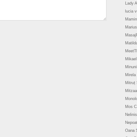
Lady A
lucia 
Mamin
Marius
Masaj
Matild
MeetTh
Mikael
Minuni
Mirela
Mitruț
Mitzaa
Monol
Mos Ca
Nelinis
Nepoat
Oana 