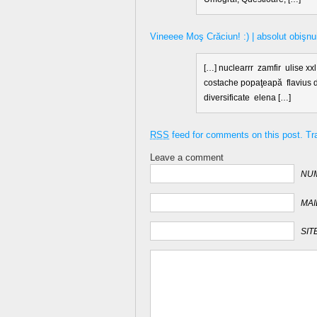
Vineeee Moş Crăciun! :) | absolut obişnu
[…] nuclearrr zamfir ulise xx
costache popaţeapă flavius 
diversificate elena […]
RSS
feed for comments on this post.
Tr
Leave a comment
NUM
MAI
SIT