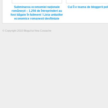
Subminarea ecomomiei naţionale
Cui îi e teama de bloggerii poli
românești – 1.256 de întreprinderi au
fost băgate în faliment ! Lista unitatilor
economice romanesti desfiintate
© Copyright 2010 Blogul lui Nea Costache