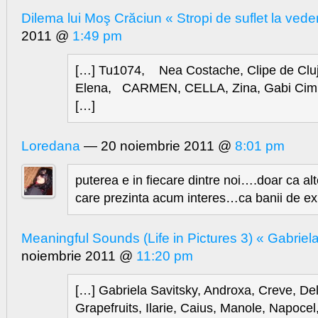
Dilema lui Moş Crăciun « Stropi de suflet la vede
2011 @
1:49 pm
[…] Tu1074, Nea Costache, Clipe de Cluj
Elena, CARMEN, CELLA, Zina, Gabi Cim
[…]
Loredana
— 20 noiembrie 2011 @
8:01 pm
puterea e in fiecare dintre noi….doar ca alte
care prezinta acum interes…ca banii de e
Meaningful Sounds (Life in Pictures 3) « Gabriel
noiembrie 2011 @
11:20 pm
[…] Gabriela Savitsky, Androxa, Creve, Del
Grapefruits, Ilarie, Caius, Manole, Napoce