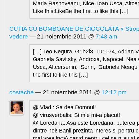
Maria Rasnoveanu, Nice, Ioan Usca, Altcer
Like this:LikeBe the first to like this […]
CUTIA CU BOMBOANE DE CIOCOLATA « Stropi d
vedere
— 21 noiembrie 2011 @
7:43 am
[…] Teo Negura, G1b2i3, Tu1074, Adrian Vo
Gabriela Savitsky, Androxa, Napocel, Nea
Usca, Altcersenin, Sorin, Gabriela Neagu 
the first to like this […]
costache
— 21 noiembrie 2011 @
12:12 pm
@ Vlad : Sa dea Domnul!
@ virusverbalis: Si mie mi-a placut!
@ Loredana: Asa este Loredana, puterea poa
dintre noi! Banii prezinta interes si pentru ce
mai vrea inca) dar si pentru cei ce n-au si s