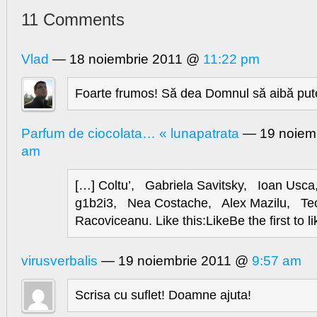
11 Comments
Vlad
— 18 noiembrie 2011 @
11:22 pm
Foarte frumos! Să dea Domnul să aibă put
Parfum de ciocolata… « lunapatrata
— 19 noiem
am
[…] Coltu’, Gabriela Savitsky, Ioan Usc
g1b2i3, Nea Costache, Alex Mazilu, Te
Racoviceanu. Like this:LikeBe the first to li
virusverbalis
— 19 noiembrie 2011 @
9:57 am
Scrisa cu suflet! Doamne ajuta!