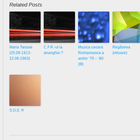
Related Posts
Maria Tanase
C.F.R.-ul la
Muzica usoara
Regăsirea
(25.09.1913-
ananghie ?
Romaneasca a
(reluare)
22.06.1963)
anilor ‘70 – ‘80
(III)
S.O.S. !!!