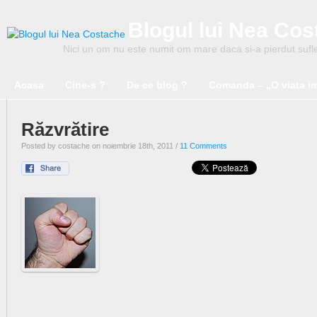
Blogul lui Nea Co
Nici un om nu este numit om mare daca si-a pierdut suflet
Acasa
Cine-s ?
De ce blog ?
Comanda – „O viata i
Răzvrătire
Posted by costache on noiembrie 18th, 2011 /
11 Comments