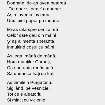
Doamne, de-aș avea puterea
-Fie doar și pentr’ o noapte-
Aș reinventa ‘nvierea,
Unui biet popor pe moarte !
Mi-aș urla spre cer trăirea
Celor care dau din mâini
Ș’ aș alimenta speranța,
Înmulțind coșul cu pâini !
Aș lega, mână de mână,
Hora munților Carpați,
Ca speranța renăscută,
Să unească frați cu frați,
Aș trimite’n Purgatoriu,
Sigilând, pe veșnicie,
Tot ce e aleatoriu
Și mințit cu viclenie !