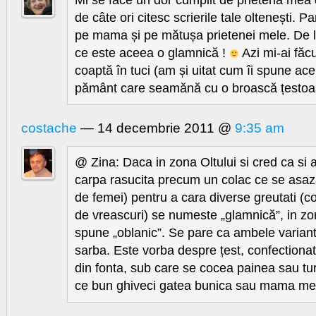
de câte ori citesc scrierile tale oltenești. P
pe mama și pe mătușa prietenei mele. De l
ce este aceea o glamnică !
Azi mi-ai făcu
coaptă în tuci (am și uitat cum îi spune ace
pământ care seamănă cu o broască țesto
costache
— 14 decembrie 2011 @
9:35 am
@ Zina: Daca in zona Oltului si cred ca si a
carpa rasucita precum un colac ce se asaz
de femei) pentru a cara diverse greutati (co
de vreascuri) se numeste „glamnică”, in zon
spune „oblanic”. Se pare ca ambele variant
sarba. Este vorba despre țest, confectionat f
din fonta, sub care se cocea painea sau tu
ce bun ghiveci gatea bunica sau mama mea 