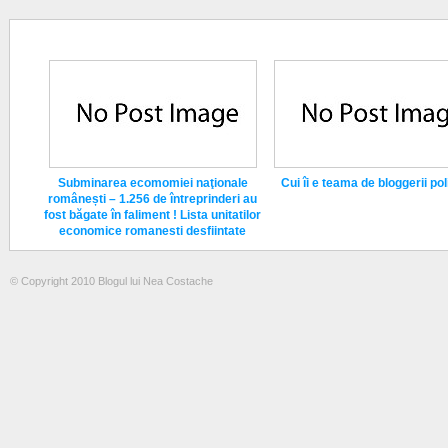
Subminarea ecomomiei naţionale
Cui îi e teama de bloggerii poli
românești – 1.256 de întreprinderi au
fost băgate în faliment ! Lista unitatilor
economice romanesti desfiintate
© Copyright 2010 Blogul lui Nea Costache