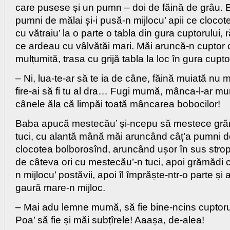
care pusese și un pumn – doi de făină de grâu. B
pumni de mălai și-i pusă-n mijlocu’ apii ce clocot
cu vătraiu’ la o parte o tabla din gura cuptorului,
ce ardeau cu vâlvătăi mari. Măi aruncă-n cuptor 
mulțumită, trasa cu grijă tabla la loc în gura cupto
– Ni, lua-te-ar să te ia de câne, făină muiată nu
fire-ai să fi tu al dra… Fugi mumă, mânca-l-ar 
cânele ăla că limpăi toată mâncarea bobocilor!
Baba apucă mestecău’ și-ncepu să mestece gră
tuci, cu alantă mână măi aruncând câț’a pumni de
clocotea bolborosînd, aruncând ușor în sus strop
de câteva ori cu mestecău’-n tuci, apoi grămădi 
n mijlocu’ postăvii, apoi îl împrăște-ntr-o parte și
gaură mare-n mijloc.
– Mai adu lemne mumă, să fie bine-ncins cuptoru’
Poa’ să fie și măi subțîrele! Aaașa, de-alea!