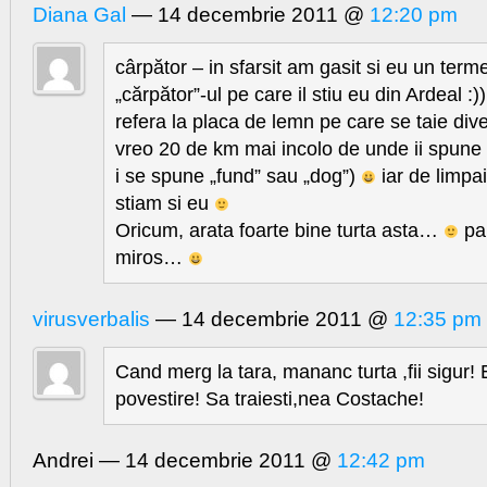
Diana Gal
— 14 decembrie 2011 @
12:20 pm
cârpător – in sfarsit am gasit si eu un term
„cărpător”-ul pe care il stiu eu din Ardeal :)
refera la placa de lemn pe care se taie div
vreo 20 de km mai incolo de unde ii spune 
i se spune „fund” sau „dog”)
iar de limpa
stiam si eu
Oricum, arata foarte bine turta asta…
par
miros…
virusverbalis
— 14 decembrie 2011 @
12:35 pm
Cand merg la tara, mananc turta ,fii sigur!
povestire! Sa traiesti,nea Costache!
Andrei — 14 decembrie 2011 @
12:42 pm