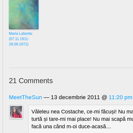
Maria Lataretu
(07.11.1911-
28.09.1972)
21 Comments
MeetTheSun
— 13 decembrie 2011 @
11:20 pm
Văleleu nea Costache, ce-mi făcuși! Nu m
turtă și tare-mi mai place! Nu mai scapă m
facă una când m-oi duce-acasă…