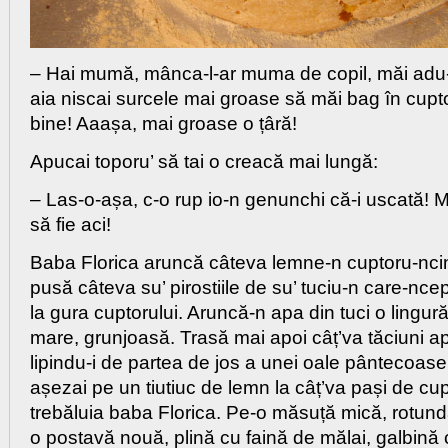
– Hai mumă, mânca-l-ar muma de copil, măi adu
aia niscai surcele mai groase să măi bag în cupt
bine! Aaașa, mai groase o țâră!
Apucai toporu’ să tai o creacă mai lungă:
– Las-o-așa, c-o rup io-n genunchi că-i uscată! 
să fie aci!
Baba Florica aruncă câteva lemne-n cuptoru-ncins
pusă câteva su’ pirostiile de su’ tuciu-n care-nce
la gura cuptorului. Aruncă-n apa din tuci o lingur
mare, grunjoasă. Trasă mai apoi câț’va tăciuni a
lipindu-i de partea de jos a unei oale pântecoa
așezai pe un tiutiuc de lemn la câț’va pași de cup
trebăluia baba Florica. Pe-o măsuță mică, rotundă,
o postavă nouă, plină cu faină de mălai, galbină 