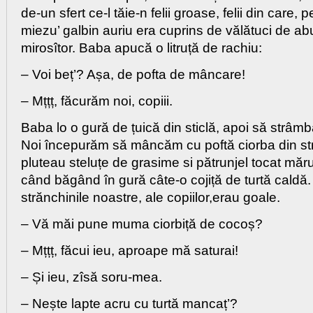
de-un sfert ce-l tăie-n felii groase, felii din care, p
miezu’ galbin auriu era cuprins de vălătuci de ab
mirosîtor. Baba apucă o litruță de rachiu:
– Voi beț’? Așa, de pofta de mâncare!
– Mțțț, făcurăm noi, copiii.
Baba lo o gură de țuică din sticlă, apoi să strâm
Noi începurăm să mâncăm cu poftă ciorba din str
pluteau steluțe de grasime si pătrunjel tocat măru
când băgând în gură câte-o cojiță de turtă caldă.
strănchinile noastre, ale copiilor,erau goale.
– Vă măi pune muma ciorbiță de cocoș?
– Mțțț, făcui ieu, aproape mă saturai!
– Și ieu, zîsă soru-mea.
– Nește lapte acru cu turtă mancaț’?