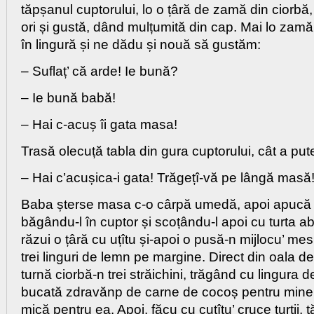
tăpșanul cuptorului, lo o țâră de zamă din ciorbă,
ori și gustă, dând mulțumită din cap. Mai lo zamă d
în lingură și ne dădu și nouă să gustăm:
– Suflaț’ că arde! Ie bună?
– Ie bună babă!
– Hai c-acuș îi gata masa!
Trasă olecuță tabla din gura cuptorului, cât a pu
– Hai c’acușica-i gata! Trăgețî-vă pe lângă masă
Baba șterse masa c-o cârpă umedă, apoi apucă 
băgându-l în cuptor și scoțându-l apoi cu turta a
răzui o țâră cu uțîtu și-apoi o pusă-n mijlocu’ me
trei linguri de lemn pe margine. Direct din oala 
turnă ciorbă-n trei străichini, trăgând cu lingura 
bucată zdravănp de carne de cocoș pentru mine 
mică pentru ea. Apoi, făcu cu cuțîtu’ cruce turtii, 