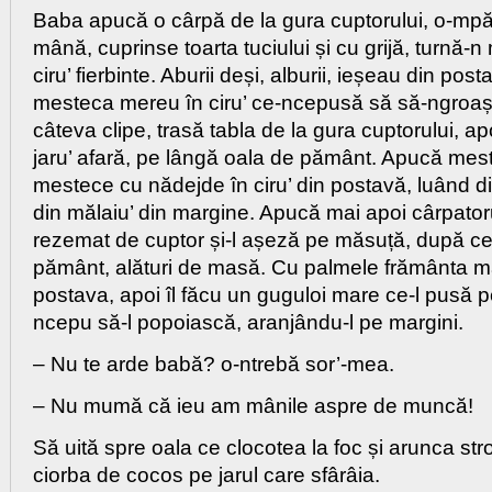
Baba apucă o cârpă de la gura cuptorului, o-mpăt
mână, cuprinse toarta tuciului și cu grijă, turnă-n 
ciru’ fierbinte. Aburii deși, alburii, ieșeau din pos
mesteca mereu în ciru’ ce-ncepusă să să-ngroașe
câteva clipe, trasă tabla de la gura cuptorului, apo
jaru’ afară, pe lângă oala de pământ. Apucă mes
mestece cu nădejde în ciru’ din postavă, luând d
din mălaiu’ din margine. Apucă mai apoi cârpato
rezemat de cuptor și-l așeză pe măsuță, după c
pământ, alături de masă. Cu palmele frământa măl
postava, apoi îl făcu un guguloi mare ce-l pusă p
ncepu să-l popoiască, aranjându-l pe margini.
– Nu te arde babă? o-ntrebă sor’-mea.
– Nu mumă că ieu am mânile aspre de muncă!
Să uită spre oala ce clocotea la foc și arunca str
ciorba de cocos pe jarul care sfârâia.