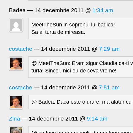
Badea — 14 decembrie 2011 @
1:34 am
MeetTheSun in sopronul lu’ badica!
Sa ai turta de mireasa.
costache
— 14 decembrie 2011 @
7:29 am
@ MeetTheSun: Eram sigur Claudia ca-ti vo
turta! Sincer, nici eu de ceva vreme!
costache
— 14 decembrie 2011 @
7:51 am
@ Badea: Daca este o urare, ma alatur cu 
Zina
— 14 decembrie 2011 @
9:14 am
Mi se face un dor cumplit de prietena mea d