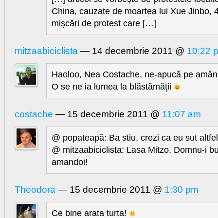
China, cauzate de moartea lui Xue Jinbo, 4
mişcări de protest care […]
mitzaabiciclista
— 14 decembrie 2011 @
10:22 
Haoloo, Nea Costache, ne-apucă pe amândo
O se ne ia lumea la blăstămăţii
costache
— 15 decembrie 2011 @
11:07 am
@ popateapă: Ba stiu, crezi ca eu sut altfe
@ mitzaabiciclista: Lasa Mitzo, Domnu-i bun
amandoi!
Theodora
— 15 decembrie 2011 @
1:30 pm
Ce bine arata turta!