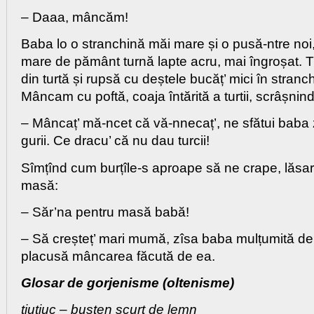
– Daaa, mâncăm!
Baba lo o stranchină măi mare și o pusă-ntre noi,
mare de pământ turnă lapte acru, mai îngroșat. Tă
din turtă și rupsă cu deștele bucăț’ mici în stranc
Mâncam cu poftă, coaja întărită a turtii, scrâșnind
– Mâncaț’ mă-ncet că vă-nnecaț’, ne sfătui baba 
gurii. Ce dracu’ că nu dau turcii!
Sîmțînd cum burțîle-s aproape să ne crape, lăsar
masă:
– Săr’na pentru masă babă!
– Să creșteț’ mari mumă, zîsa baba mulțumită de
placusă mâncarea făcută de ea.
Glosar de gorjenisme (oltenisme)
tiutiuc – bușten scurt de lemn