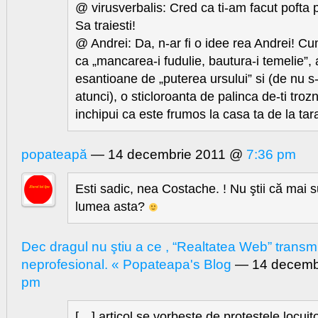
@ virusverbalis: Cred ca ti-am facut pofta 
Sa traiesti!
@ Andrei: Da, n-ar fi o idee rea Andrei! Cu
ca „mancarea-i fudulie, bautura-i temelie”,
esantioane de „puterea ursului” si (de nu 
atunci), o sticloroanta de palinca de-ti troz
inchipui ca este frumos la casa ta de la tar
popateapă
— 14 decembrie 2011 @
7:36 pm
Esti sadic, nea Costache. ! Nu ştii că mai 
lumea asta?
Dec dragul nu ştiu a ce , “Realtatea Web” transmit
neprofesional. « Popateapa's Blog
— 14 decemb
pm
[…] articol se vorbește de protestele locuito