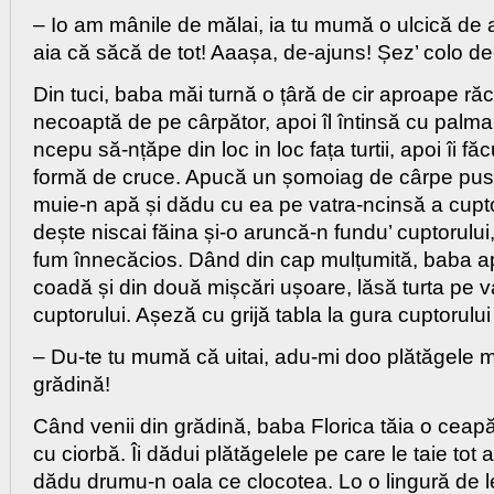
– Io am mânile de mălai, ia tu mumă o ulcică de
aia că săcă de tot! Aaașa, de-ajuns! Șez’ colo de-
Din tuci, baba măi turnă o țâră de cir aproape răci
necoaptă de pe cârpător, apoi îl întinsă cu palma, 
ncepu să-nțăpe din loc in loc fața turtii, apoi îi fă
formă de cruce. Apucă un șomoiag de cârpe puse-n
muie-n apă și dădu cu ea pe vatra-ncinsă a cupto
dește niscai făina și-o aruncă-n fundu’ cuptorului,
fum înnecăcios. Dând din cap mulțumită, baba a
coadă și din două mișcări ușoare, lăsă turta pe v
cuptorului. Așeză cu grijă tabla la gura cuptorului 
– Du-te tu mumă că uitai, adu-mi doo plătăgele m
grădină!
Când venii din grădină, baba Florica tăia o ceap
cu ciorbă. Îi dădui plătăgelele pe care le taie tot
dădu drumu-n oala ce clocotea. Lo o lingură de 