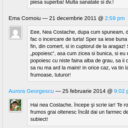
piesa superba! Multa sanatate si dv.!
Ema Cornoiu — 21 decembrie 2011 @
2:59 pm
Eee, Nea Costache, dupa cum spuneam, de 
fac o incercare de turta! Sper sa iese buna
fin, din comert, si in cuptorul de la aragaz! 
„popoiesc”, asa cum zicea si bunica, si eu 
popoiesc cu niste faina alba de grau, sa ii
sa nu ma ard la maini! In orice caz, va tin l
frumoase, tuturor!
Aurora Georgescu
— 25 februarie 2014 @
9:02
Hai nea Costache, începe şi scrie iar! Te ro
frumos grai oltenesc încât dai un farmec de
subiect!