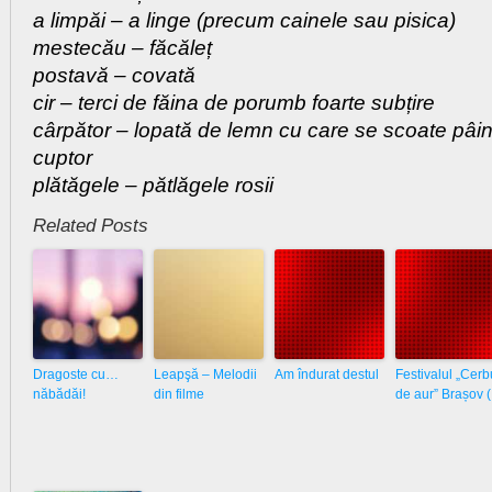
a limpăi – a linge (precum cainele sau pisica)
mestecău – făcăleț
postavă – covată
cir – terci de făina de porumb foarte subțire
cârpător – lopată de lemn cu care se scoate pâin
cuptor
plătăgele – pătlăgele rosii
Related Posts
Dragoste cu…
Leapşă – Melodii
Am îndurat destul
Festivalul „Cerb
năbădăi!
din filme
de aur” Brașov (