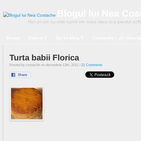
Blogul lui Nea Co
Nici un om nu este numit om mare daca si-a pierdut suflet
Acasa
Cine-s ?
De ce blog ?
Comanda – „O viata i
Turta babii Florica
Posted by costache on decembrie 13th, 2011 /
21 Comments