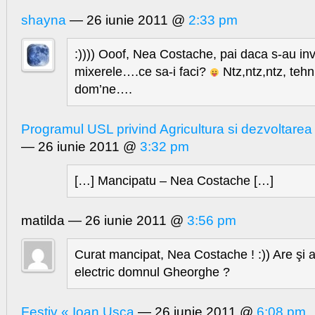
shayna
— 26 iunie 2011 @
2:33 pm
:)))) Ooof, Nea Costache, pai daca s-au in
mixerele….ce sa-i faci?
Ntz,ntz,ntz, teh
dom’ne….
Programul USL privind Agricultura si dezvoltarea
— 26 iunie 2011 @
3:32 pm
[…] Mancipatu – Nea Costache […]
matilda — 26 iunie 2011 @
3:56 pm
Curat mancipat, Nea Costache ! :)) Are şi 
electric domnul Gheorghe ?
Festiv « Ioan Usca
— 26 iunie 2011 @
6:08 pm