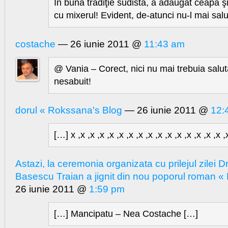
În bună tradiţie sudistă, a adăugat ceapă şi
cu mixerul! Evident, de-atunci nu-l mai sal
costache
— 26 iunie 2011 @
11:43 am
@ Vania – Corect, nici nu mai trebuia sal
nesabuit!
dorul « Rokssana's Blog
— 26 iunie 2011 @
12:
[…] x ,x ,x ,x ,x ,x ,x ,x ,x ,x ,x ,x ,x ,x ,x ,x 
Astazi, la ceremonia organizata cu prilejul zilei D
Basescu Traian a jignit din nou poporul roman « 
26 iunie 2011 @
1:59 pm
[…] Mancipatu – Nea Costache […]