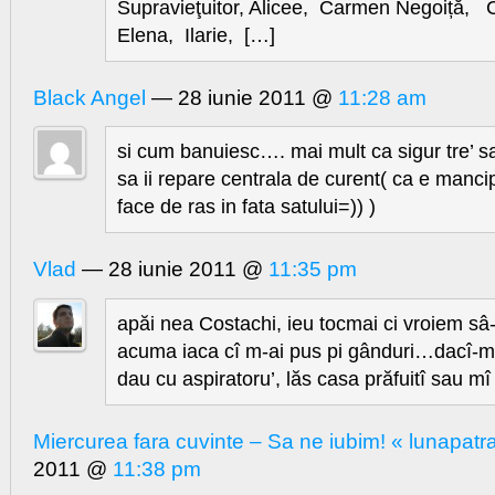
Supravieţuitor, Alicee, Carmen Negoiță, C
Elena, Ilarie, […]
Black Angel
— 28 iunie 2011 @
11:28 am
si cum banuiesc…. mai mult ca sigur tre’ 
sa ii repare centrala de curent( ca e manci
face de ras in fata satului=)) )
Vlad
— 28 iunie 2011 @
11:35 pm
apăi nea Costachi, ieu tocmai ci vroiem sâ-
acuma iaca cî m-ai pus pi gânduri…dacî-mi
dau cu aspiratoru’, lăs casa prăfuitî sau m
Miercurea fara cuvinte – Sa ne iubim! « lunapatr
2011 @
11:38 pm