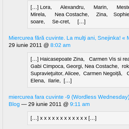
[…] Lora, Alexandru, Marin, Mest
Mirela, Nea Costache, Zina, Sophi
soare, Se-cret, […]
Miercurea fără cuvinte. La mulţi ani, Snejinka! « 
29 iunie 2011 @
8:02 am
[…] Haicasepoate Zina, Carmen Vis si real
Gabi Cimpoca, Georgi, Nea Costache, ro
Supravieţuitor, Alicee, Carmen Negoiță, C
Elena, Ilarie, […]
miercurea fara cuvinte -9 (Wordless Wednesday
Blog
— 29 iunie 2011 @
9:11 am
[…] x x x x x x x x x x x x […]