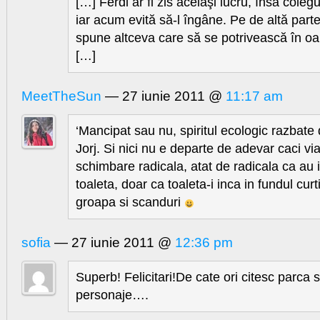
[…] Ferdi ar fi zis acelaşi lucru, însă colegu
iar acum evită să-l îngâne. Pe de altă parte
spune altceva care să se potrivească în o
[…]
MeetTheSun
— 27 iunie 2011 @
11:17 am
‘Mancipat sau nu, spiritul ecologic razbate d
Jorj. Si nici nu e departe de adevar caci viat
schimbare radicala, atat de radicala ca au i
toaleta, doar ca toaleta-i inca in fundul cur
groapa si scanduri
sofia
— 27 iunie 2011 @
12:36 pm
Superb! Felicitari!De cate ori citesc parca 
personaje….