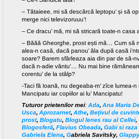
– Tătaieee, mi să descărcă leptopu’ și să opr
merge nici televizoruuu’!
– Ce dracu’ mă, mi să stricară toate-n casa 
– Băăă Gheorghe, prost ești mă… Cum să 
alea-n casă, dacă panou’ ăla după casă i’nto
soare? Barem sfârleaza aia din par de să-nv
dacă n-adie vântu’… Nu mai bine rămâneam
corentu’ de la stâlp?
-Taci fă Ioană, nu degeaba-m’ zîce lumea-n
Mancipatu iar copiilor ai lu’ Mancipatu!
Tuturor prietenilor mei
:
Ada
,
Ana Maria D
Usca
,
Aprozarnet
,
Athe
,
Bețivul de cuvint
prost
,
Blogatu
,
Blogul lenes rau al Cellei
,
Blogosferă
,
Flavius Obeada
,
Gabi si raza
Gabriela Elena
,
G
abriela Savitsky
,
Glapp