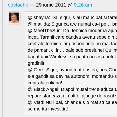
costache
— 29 iunie 2011 @
9:26 am
@ shayna: Da, sigur, s-au mancipat si taran
@ matilda: Sigur ca are numai ca-i pe… bat
@ MeetTheSun: Da, tehnica moderna ajunge 
incet. Taranii care candva aveau sobe din
centrale termice iar gospodinele nu mai fa
de pamant ci in… oale sub presiune! Cu in
bagat unii Wireless, sa poata accesa netul 
gradinii!
@ Gmx: Sigur, avand toate astea, nea Gh
s-a gandit sa devina autonom, montandu-si
centrala eoliana!
@ Black Angel: D’apoi musai tre’ s-aduca 
repare sfarleaza aia altfel ajunge de rasul s
@ Vlad: Nu-i bai, chiar de s-o mai strica e
se merita investitia!