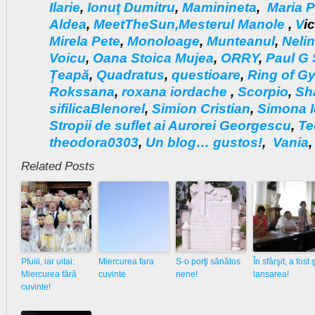
Ilarie
,
Ionuţ Dumitru
,
Maminineta
,
Maria P
Aldea
,
MeetTheSun
,
Mesterul Manole
,
V
i
Mirela Pete
,
Monoloage
,
Munteanul
,
Nelin
Voicu
,
Oana Stoica Mujea
,
ORRY
,
Paul G
Țeapă
,
Quadratus
,
questioare
,
Ring of G
Rokssana
,
roxana iordache
,
Scorpio
,
Sh
sifilicaBlenorel
,
Simion Cristian
,
Simona 
Stropii de suflet ai Aurorei Georgescu
,
T
e
theodora0303
,
Un blog… gustos!
,
Vania
Related Posts
Pfuiii, iar uitai:
Miercurea fara
S-o porţi sănătos
În sfârşit, a fost ş
Miercurea fără
cuvinte
nene!
lansarea!
cuvinte!