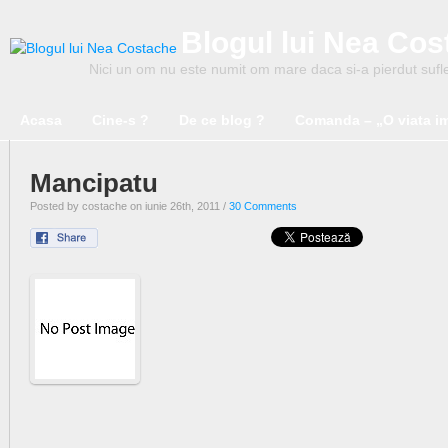
Blogul lui Nea Co
Nici un om nu este numit om mare daca si-a pierdut suflet
Acasa
Cine-s ?
De ce blog ?
Comanda – „O viata i
Mancipatu
Posted by costache on iunie 26th, 2011 /
30 Comments