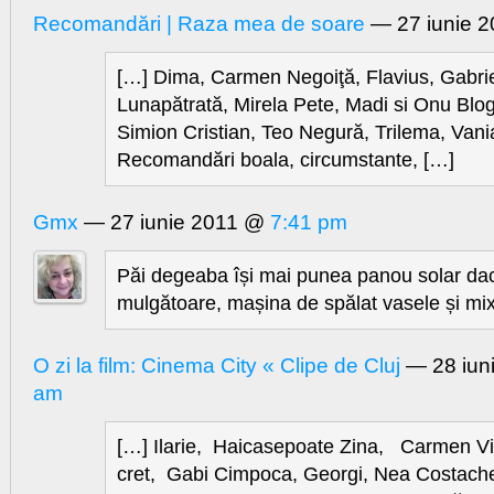
Recomandări | Raza mea de soare
— 27 iunie 
[…] Dima, Carmen Negoiţă, Flavius, Gabrie
Lunapătrată, Mirela Pete, Madi si Onu Blo
Simion Cristian, Teo Negură, Trilema, Vani
Recomandări boala, circumstante, […]
Gmx
— 27 iunie 2011 @
7:41 pm
Păi degeaba își mai punea panou solar da
mulgătoare, mașina de spălat vasele și mix
O zi la film: Cinema City « Clipe de Cluj
— 28 iun
am
[…] Ilarie, Haicasepoate Zina, Carmen Vis
cret, Gabi Cimpoca, Georgi, Nea Costach