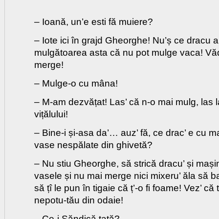
– Ioană, un’e esti fă muiere?
– Iote ici în grajd Gheorghe! Nu’ș ce dracu a
mulgătoarea asta că nu pot mulge vaca! Vă
merge!
– Mulge-o cu mâna!
– M-am dezvățat! Las’ că n-o mai mulg, las l
vițălului!
– Bine-i și-asa da’… auz’ fă, ce drac’ e cu m
vase nespălate din ghivetă?
– Nu stiu Gheorghe, să strică dracu’ și mași
vasele și nu mai merge nici mixeru’ ăla să b
să țî le pun în tigaie că ț’-o fi foame! Vez’ că 
nepotu-tău din odaie!
– Ce-i Săndică tată?