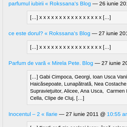
parfumul iubirii « Rokssana's Blog
— 26 iunie 2
[…] x x x x x x x x x x x x x x x x […]
ce este dorul? « Rokssana's Blog
— 27 iunie 2
[…] x x x x x x x x x x x x x x x x […]
Parfum de vară « Mirela Pete. Blog
— 27 iunie 
[…] Gabi Cimpoca, Georgi, Ioan Usca Vani
Haicăsepoate, Lunapătrată, Nea Costache
Supravieţuitor, Alicee, Ana Usca, Carmen 
Cella, Clipe de Cluj, […]
Inocentul – 2 « Ilarie
— 27 iunie 2011 @
10:55 a